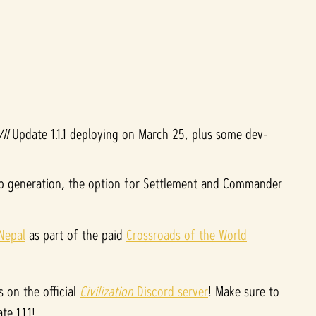
VII
Update 1.1.1 deploying on March 25, plus some dev-
map generation, the option for Settlement and Commander
Nepal
as part of the paid
Crossroads of the World
 on the official
Civilization
Discord server
! Make sure to
e 1.1.1!