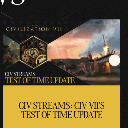
CIV STREAMS: CIV VII'S
TEST OF TIME UPDATE