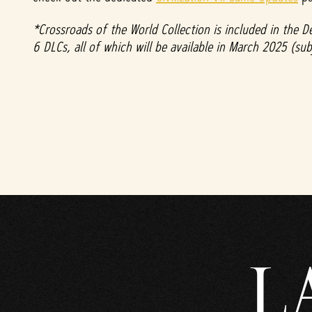
&
*Crossroads of the World Collection is included in the De
6 DLCs, all of which will be available in March 2025 (su
P
l
a
y
Clicc
ando
su
Gioc
L
a,
acce
tti la