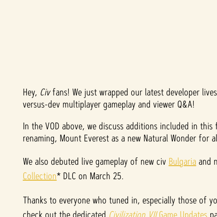
Hey,
Civ
fans! We just wrapped our latest developer li
A
versus-dev multiplayer gameplay and viewer Q&A!
c
In the VOD above, we discuss additions included in thi
renaming, Mount Everest as a new Natural Wonder for all
c
e
We also debuted live gameplay of new civ
Bulgaria
and n
Collection
* DLC on March 25.
p
Thanks to everyone who tuned in, especially those of yo
t
check out the dedicated
Civilization VII
Game Updates
pa