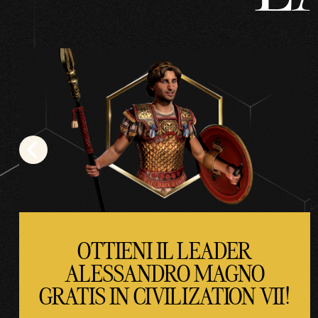
politi
ca
sulla
priva
cy di
YouT
ube
e il
trasf
erim
ento
dei
OTTIENI IL LEADER
dati
ALESSANDRO MAGNO
ai
serve
GRATIS IN CIVILIZATION VII!
r di