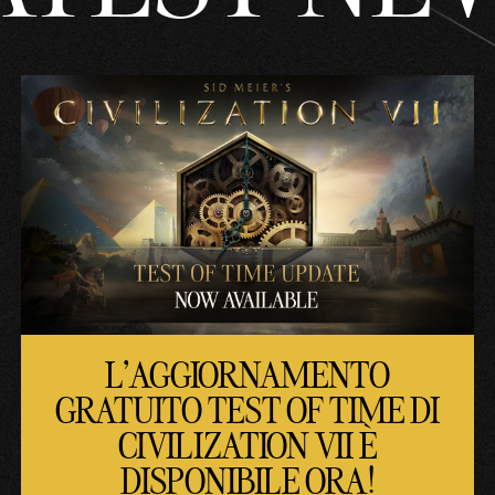
L'AGGIORNAMENTO
GRATUITO TEST OF TIME DI
CIVILIZATION VII È
DISPONIBILE ORA!