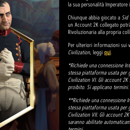
la sua personalità Imperatore
Chiunque abbia giocato a
Sid 
un Account 2K collegato potr
Rivoluzionaria alla propria col
Per ulteriori informazioni sui
Civilization
, leggi
qui
.
*Richiede una connessione Int
stessa piattaforma usata per gi
Civilization VI. Gli account 2
proibito. Si applicano termini.
**Richiede una connessione In
stessa piattaforma usata per gi
Civilization VII. Gli account 
saranno abilitate automaticam
termini.