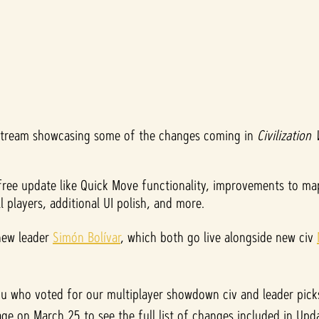
vestream showcasing some of the changes coming in
Civilization 
s free update like Quick Move functionality, improvements to 
 players, additional UI polish, and more.
ew leader
Simón Bolívar
, which both go live alongside new civ
u who voted for our multiplayer showdown civ and leader picks
ge on March 25 to see the full list of changes included in Updat