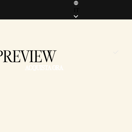
IT
ENGLISH (EN)
ENGLISH (GB)
FRANÇAIS (FR)
 PREVIEW
ITALIANO (IT)
DEUTSCH (DE)
ACQUISTA ORA
ESPAÑOL (ES)
ESPAÑOL (MX)
POLSKI
PORTUGUÊS (BR)
日本語 (JP)
한국어 (KR)
繁體中文 (TW)
简体中文 (CN)