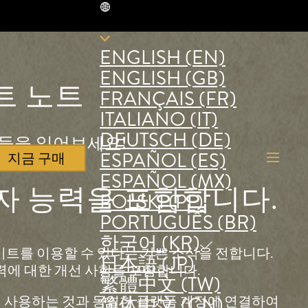
KR
ENGLISH (EN)
ENGLISH (GB)
트 노트
FRANÇAIS (FR)
ITALIANO (IT)
DEUTSCH (DE)
록들을 읽어보세요!
ESPAÑOL (ES)
지금 구매
ESPAÑOL (MX)
도자 능력을 포함합니다.
POLSKI (PL)
PORTUGUÊS (BR)
한국어 (KR)
tch 버전에서 업데이트를 이용할 수 있다는 기쁜 소식을 전합니다.
日本語 (JP)
력에 대한 개선 사항을 포함합니다.
繁體中文 (TW)
때 사용하는 것과 동일한 플랫폼 계정에 연결하여
简体中文 (CN)