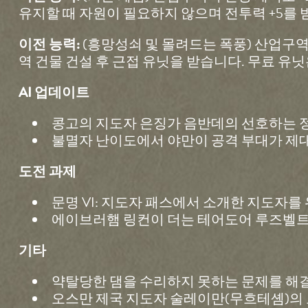
유지할 때 자원이 필요하지 않으며 전투력 +5를 
(흥망성쇠 및 몰려드는 폭풍) 산업구역
이전 능력:
역 건물 건설 후 근접 유닛을 받습니다. 무료 유
AI 업데이트
콩고의 지도자 은징가 음반데의 선호하는 정
불멸자 난이도에서 야만이 공격 부대가 제
도전 과제
문명 VI: 지도자 패스에서 소개한 지도자를
에이브러햄 링컨이 더는 테어도어 루즈벨트로 
기타
약탈당한 댐을 수리하지 못하는 문제를 해
오스만 제국 지도자 술레이만(무흐테솀)의