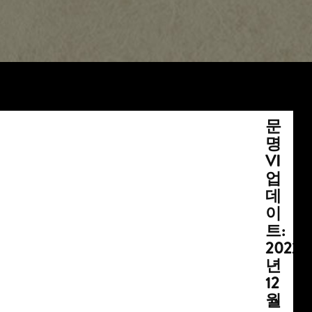
문
명
VI
업
데
이
트:
2022
년
12
월