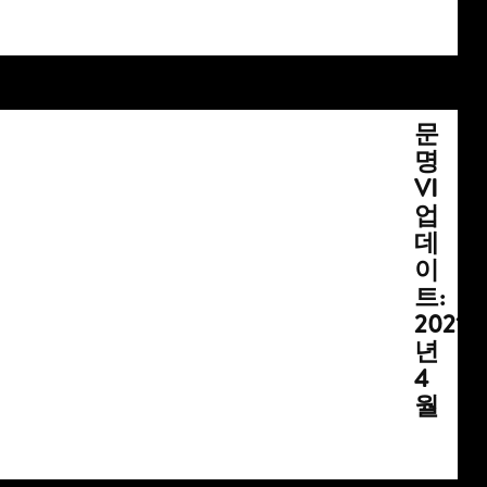
문
명
VI
업
데
이
트:
2021
년
4
월