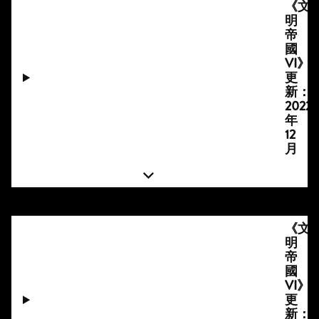
《文
明
帝
國
VI》
更
新：
2022
年
12
月
《文
明
帝
國
VI》
更
新：