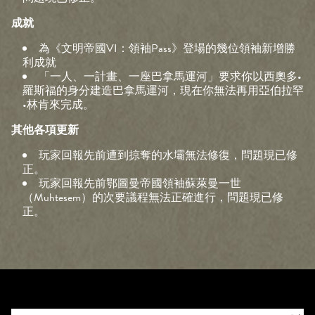
成就
為《文明帝國VI：領袖Pass》登場的幾位領袖新增勝
利成就
「一人、一計畫、一座巴拿馬運河」要求你以西奧多•
羅斯福的身分建造巴拿馬運河，現在你無法再用亞伯拉罕
•林肯來完成。
其他各項更新
玩家回報先前遭到掠奪的水壩無法修復，問題現已修
正。
玩家回報先前鄂圖曼帝國領袖蘇萊曼一世
（Muhtesem）的次要議程無法正確進行，問題現已修
正。