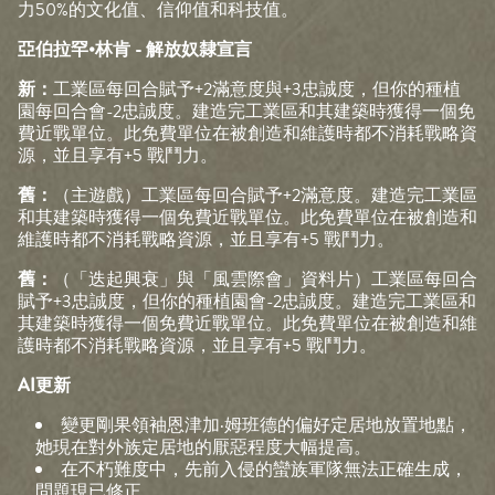
力50%的文化值、信仰值和科技值。
亞伯拉罕•林肯 - 解放奴隸宣言
新：
工業區每回合賦予+2滿意度與+3忠誠度，但你的種植
園每回合會-2忠誠度。建造完工業區和其建築時獲得一個免
費近戰單位。此免費單位在被創造和維護時都不消耗戰略資
源，並且享有+5 戰鬥力。
舊：
（主遊戲）工業區每回合賦予+2滿意度。建造完工業區
和其建築時獲得一個免費近戰單位。此免費單位在被創造和
維護時都不消耗戰略資源，並且享有+5 戰鬥力。
舊：
（「迭起興衰」與「風雲際會」資料片）工業區每回合
賦予+3忠誠度，但你的種植園會-2忠誠度。建造完工業區和
其建築時獲得一個免費近戰單位。此免費單位在被創造和維
護時都不消耗戰略資源，並且享有+5 戰鬥力。
AI更新
變更剛果領袖恩津加·姆班德的偏好定居地放置地點，
她現在對外族定居地的厭惡程度大幅提高。
在不朽難度中，先前入侵的蠻族軍隊無法正確生成，
問題現已修正。