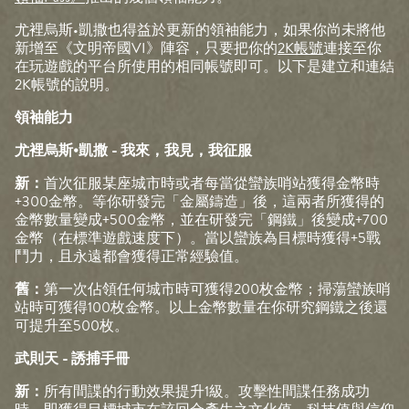
尤裡烏斯•凱撒也得益於更新的領袖能力，如果你尚未將他
新增至《文明帝國VI》陣容，只要把你的
2K帳號
連接至你
在玩遊戲的平台所使用的相同帳號即可。以下是建立和連結
2K帳號的說明。
領袖能力
尤裡烏斯•凱撒 - 我來，我見，我征服
新：
首次征服某座城市時或者每當從蠻族哨站獲得金幣時
+300金幣。等你研發完「金屬鑄造」後，這兩者所獲得的
金幣數量變成+500金幣，並在研發完「鋼鐵」後變成+700
金幣（在標準遊戲速度下）。當以蠻族為目標時獲得+5戰
鬥力，且永遠都會獲得正常經驗值。
舊：
第一次佔領任何城市時可獲得200枚金幣；掃蕩蠻族哨
站時可獲得100枚金幣。以上金幣數量在你研究鋼鐵之後還
可提升至500枚。
武則天 - 誘捕手冊
新：
所有間諜的行動效果提升1級。攻擊性間諜任務成功