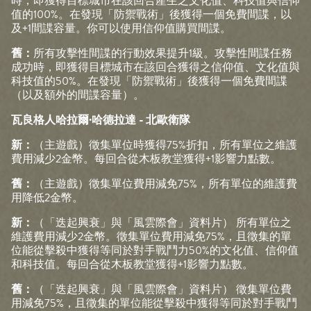
時，即獲得目標城市在該回合產生之文化值、科技值與信仰
值的100%。在發現「防禦戰術」後獲得一個免費間諜，以
及+1間諜容量。你可以使用信仰值購買間諜。
舊：
所有攻擊性間諜的行動效果提升1級。攻擊性間諜任務
成功時，即獲得目標城市在該回合獲得之信仰值、文化值與
科技值的50%。在發現「防禦戰術」後獲得一個免費間諜
（以及額外的間諜容量）。
瓦良格人哈拉爾·哈德拉達 - 北歐衛隊
新：
（主遊戲）徵集單位時獲得75%折扣，所有單位之維護
費用減少2金幣。每回合從木板教堂獲得+1影響力點數。
舊：
（主遊戲）徵集單位費用減免75%，所有單位的維護費
用降低2金幣。
新：
（「迭起興衰」與「風雲際會」資料片） 所有單位之
維護費用減少2金幣。徵集單位費用減免75%，且徵集的單
位能從擊殺中獲得等同於對手戰鬥力50%的文化值、信仰值
和科技值。每回合從木板教堂獲得+1影響力點數。
舊：
（「迭起興衰」與「風雲際會」資料片） 徵集單位費
用減免75%，且徵集的單位能從擊殺中獲得等同於對手戰鬥