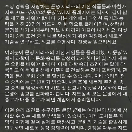
수상 경력을 자랑하는
문명
시리즈의 이전 작품들과 마찬가
지로
시드 마이어의 문명 VI
에서 플레이어는 역사에 길이 남
을 제국을 세워야 합니다. 기본 게임에서 다양한 특기와 능
력을 가진 20명의 지도자 중 한 명으로 플레이하며, 선택한
문명을 석기 시대부터 정보 시대까지 이끌어 나가세요. 다섯
가지 승리 조건 중 하나를 달성하기 위한 여정에서 새로운
기술을 연구하고, 외교를 수행하며, 전쟁을 일으키세요.
여러분이 문명 시리즈의 이전 게임들을 플레이했고,
문명 VI
에서 과학이나 문화 승리를 달성하고자 한다면 몇 가지 새로
운 요령을 배워야 합니다. 이제 과학 승리 조건에는 달에 착
륙하고 이후에 화성에 이주지를 건설하는 것이 포함되며, 관
광을 통해 문화 승리를 달성할 수 있습니다. 지배 승리와 점
수 승리에는 큰 변화가 없으며, 시리즈에 새롭게 추가된 종
교 승리를 달성하려면 사도 및 선교사 유닛을 사용하여 다른
문명에 종교를 전파해야 합니다. 지도상의 모든 문명에서 내
종교가 대중 종교가 되면 게임에서 승리합니다.
어떤 승리 조건을 추구하든
문명 VI
에는 여러분의 세계에 참
여할 수 있는 새로운 방법들이 있습니다. 이제 도시들은 지
역의 지형에 걸쳐 실제로 확장하고, 문화와 기술을 활발하게
연구하면 새로운 성장 잠재력이 열리며, 경쟁을 다투는 지도