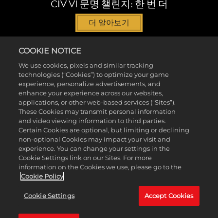
CIV VI 문명 챌린지: 한 번 더
더 알아보기
COOKIE NOTICE
We use cookies, pixels and similar tracking
technologies (“Cookies”) to optimize your game
experience, personalize advertisements, and
enhance your experience across our websites,
applications, or other web-based services (“Sites”).
These Cookies may transmit personal information
and video viewing information to third parties.
Certain Cookies are optional, but limiting or declining
non-optional Cookies may impact your visit and
experience. You can change your settings in the
Cookie Settings link on our Sites. For more
information on the Cookies we use, please go to the
Cookie Policy
문명 VI 앤솔러지
는 게임 역사상 가장 위대한 전략 게임 시
Cookie Settings
Accept Cookies
리즈 중 하나인 문명에 입문할 전무후무한 기회를 제공하며,
기본 게임에 더불어
흥망성쇠
와
몰려드는 폭풍
확장팩, 여섯
가지
뉴 프론티어 패스
DLC 팩, 여섯 가지
지도자 패스
DLC