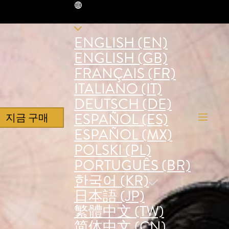
KR
ENGLISH (EN)
ENGLISH (GB)
FRANÇAIS (FR)
ITALIANO (IT)
DEUTSCH (DE)
ESPAÑOL (ES)
지금 구매
ESPAÑOL (MX)
POLSKI (PL)
PORTUGUÊS (BR)
한국어 (KR)
日本語 (JP)
繁體中文 (TW)
简体中文 (CN)