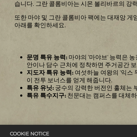
습니다. 그란 콜롬비아는 시몬 볼리바르의 강
또한 마야 및 그란 콜롬비아 팩에는 대재앙 게임
아래를 확인하세요.
마야의 '마야브' 능력은 
문명 특유 능력:
안이나 담수 근처에 정착하면 주거공간 
여섯하늘 여왕의 '익스 
지도자 특유 능력:
이 전투 보너스를 얻게 해줍니다.
궁수의 강력한 버전인 훌체는 부
특유 유닛:
천문대는 캠퍼스를 대체하며
특유 특수지구:
'애국자 군대' 능력으로 
문명 특유 능력:
습니다.
COOKIE NOTICE