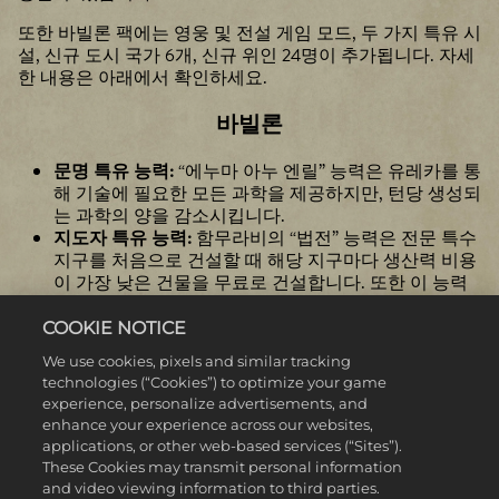
또한 바빌론 팩에는 영웅 및 전설 게임 모드, 두 가지 특유 시
설, 신규 도시 국가 6개, 신규 위인 24명이 추가됩니다. 자세
한 내용은 아래에서 확인하세요.
바빌론
문명 특유 능력:
“에누마 아누 엔릴” 능력은 유레카를 통
해 기술에 필요한 모든 과학을 제공하지만, 턴당 생성되
는 과학의 양을 감소시킵니다.
지도자 특유 능력:
함무라비의 “법전” 능력은 전문 특수
지구를 처음으로 건설할 때 해당 지구마다 생산력 비용
이 가장 낮은 건물을 무료로 건설합니다. 또한 이 능력
은 다른 특수지구를 처음으로 건설할 때마다 보너스 사
절을 부여합니다. 정부 청사에는 적용되지 않습니다.
COOKIE NOTICE
특유 유닛:
바빌론에는 사붐 키비툼 특유 유닛이 있습니
We use cookies, pixels and similar tracking
다. 이 고대 시대 근접 유닛은 중기병 및 경기병 상대 시
technologies (“Cookies”) to optimize your game
전투력이 증가하고 상당한 이동력과 시야 보너스를 얻
experience, personalize advertisements, and
습니다.
enhance your experience across our websites,
특유 건물:
팔굼은 물레방앗간을 대체하며 강에 인접한
applications, or other web-based services (“Sites”).
도시에만 건설할 수 있습니다. 팔굼은 관개와 함께 잠금
These Cookies may transmit personal information
해제되며 담수 타일에서 생산되는 식량을 증가시키고
and video viewing information to third parties.