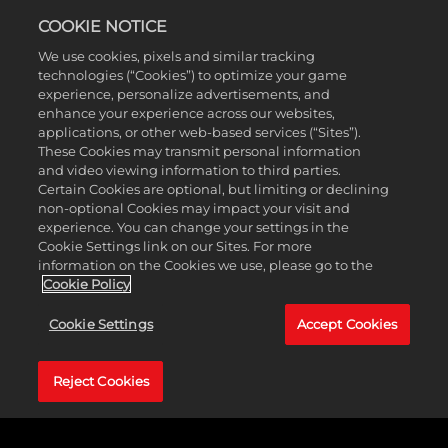
Mayas bonificaciones de vivienda y producción de las
COOKIE NOTICE
Granjas, y bonificaciones de Servicios para los recursos de
Lujo adyacentes al Centro de la Ciudad. Los asentamientos
We use cookies, pixels and similar tracking
adyacentes a Costa o Agua dulce no proporcionan
technologies (“Cookies”) to optimize your game
bonificaciones de Alojamientos.
experience, personalize advertisements, and
Habilidad única de líder:
La habilidad "Ix Mutal Ajaw" de la
enhance your experience across our websites,
Señora Seis Cielos permite a los mayas obtener
applications, or other web-based services (“Sites”).
bonificaciones de Rendimientos para las ciudades no capitales
These Cookies may transmit personal information
y una bonificación de combate para las unidades situadas en
and video viewing information to third parties.
un radio de seis casillas de la capital.
Certain Cookies are optional, but limiting or declining
non-optional Cookies may impact your visit and
Unidad única:
El Hul'che, un sustituto más fuerte del
experience. You can change your settings in the
Arquero, recibe una bonificación de fuerza de combate
Cookie Settings link on our Sites. For more
cuando ataca a unidades heridas.
information on the Cookies we use, please go to the
Distrito único:
El Observatorio sustituye al Campus y añade
Cookie Policy
una bonificación de adyacencia menor con las Granjas y una
bonificación por adyacencia mayor con las Plantaciones.
Cookie Settings
Accept Cookies
La Gran Colombia
Reject Cookies
Habilidad Civ Unica:
Con la habilidad "Ejército Patriota", la
Gran Colombia recibe una bonificación de movimiento a
todas las unidades, y ascender una unidad no termina el turno