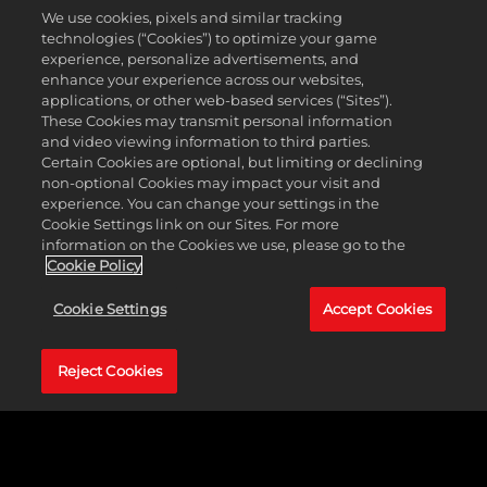
방'은 열대우림, 습지 또는 숲 타일에서 싸우는 유닛에
We use cookies, pixels and similar tracking
추가 전투력을 제공합니다. 이 보너스는 베트남 소유 타
technologies (“Cookies”) to optimize your game
일에서 더욱 증가합니다. 열대우림, 습지 또는 숲에서
experience, personalize advertisements, and
턴을 시작하면 추가 이동력이 제공되며, 이동력은 베트
enhance your experience across our websites,
남이 소유한 타일에서 더욱 증가합니다.
applications, or other web-based services (“Sites”).
특유 유닛:
전쟁코끼리는 공격 후에 이동할 수 있으며
These Cookies may transmit personal information
추가 이동력을 보유한 중세 시대 장거리 유닛입니다. 대
and video viewing information to third parties.
체되는 석궁병 유닛보다 생산 비용이 비싸지만 방어 능
Certain Cookies are optional, but limiting or declining
력이 우수하고 시야가 더 넓습니다.
non-optional Cookies may impact your visit and
특유 특수지구:
탄 특유 특수지구는 인접한 각 특수지구
experience. You can change your settings in the
에 문화를 추가로 제공합니다. 비행을 연구하면 문화 생
Cookie Settings link on our Sites. For more
산량에 해당하는 관광을 제공합니다. 이 특수지구는 인
information on the Cookies we use, please go to the
구 조건이 없고 대체되는 주둔지 특수지구보다 건설 비
Cookie Policy
용이 저렴합니다.
Cookie Settings
Accept Cookies
쿠빌라이칸
Reject Cookies
지도자 특유 능력:
쿠빌라이칸의 특유 능력인 '게레
지'는 모든 정부에 경제 정책 슬롯을 1개 더 추가합니다.
다른 문명의 도시에 처음으로 교역소를 세우면 무작위
유레카 및 영감을 얻습니다.
중국 전용 지도자 능력:
쿠빌라이칸의 과학 보너스는 훨
씬 더 강력하며 추가 정책 슬롯을 통해 경제 전략을 강