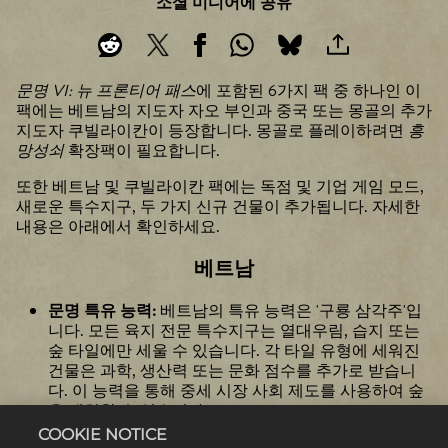
소셜 미디어에 공유
문명 VI: 뉴 프론티어 패스
에 포함된 6가지 팩 중 하나인 이
팩에는 베트남의 지도자 자오 부인과 중국 또는 몽골의 추가
지도자 쿠빌라이칸이 등장합니다. 몽골로 플레이하려면
흥
망성쇠
확장팩이 필요합니다.
또한 베트남 및 쿠빌라이칸 팩에는 독점 및 기업 게임 모드,
새로운 특수지구, 두 가지 신규 건물이 추가됩니다. 자세한
내용은 아래에서 확인하세요.
베트남
문명 특유 능력:
베트남의 특유 능력은 '구룡 삼각주'입
니다. 모든 육지 전문 특수지구는 열대우림, 습지 또는
숲 타일에만 세울 수 있습니다. 각 타일 유형에 세워진
건물은 과학, 생산력 또는 문화 점수를 추가로 받습니
다. 이 능력을 통해 중세 시장 사회 제도를 사용하여 숲
을 배치할 수 있습니다.
지도자 특유 능력:
자오 부인의 특유 능력인 '침략자 추
COOKIE NOTICE