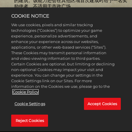
的建筑。该能力还会在其他区域首次建成时给予一名奖
励使者。不适用于市政广场。
特色单位：
巴比伦的主力军团是独特的远古时代近战单
COOKIE NOTICE
位，与轻重骑兵单位作战时有更强的战斗力，且具有可
观的移动力和视野加成。
We use cookies, pixels and similar tracking
特色建筑：
沟渠取代水磨，只能建在邻近河流的城市
technologies (“Cookies”) to optimize your game
中。该建筑通过灌溉解锁，可增加淡水单元格的食物产
experience, personalize advertisements, and
量，并提供额外的生产力和住房。
enhance your experience across our websites,
applications, or other web-based services (“Sites”).
英雄与传奇游戏模式
These Cookies may transmit personal information
and video viewing information to third parties.
Certain Cookies are optional, but limiting or declining
在这个可选特殊游戏模式中，您可以将贝奥武夫、赫丘利、
non-optional Cookies may impact your visit and
孙悟空等传奇角色招募至您的麾下，追求繁荣、创新和军事
experience. You can change your settings in the
力量的新高度。英雄与传奇模式具有以下特殊规则变更：
Cookie Settings link on our Sites. For more
information on the Cookies we use, please go to the
可通过英雄传说城市项目、探索和城邦外交发现新英
Cookie Policy
雄。
每位英雄都有一种或多种基于其历史或神话的特色
Cookie Settings
Accept Cookies
能力。
让真实与神话交织，为您的文明创造新的叙事、胜利和
传奇。
Reject Cookies
英雄的寿命有限，在一定回合数后就会耗尽，但您
可以使用信仰值召回英雄，让其再次助力您的伟