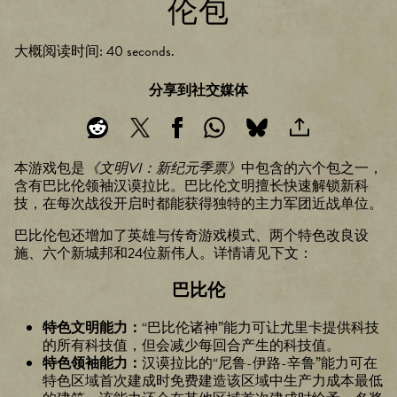
伦包
大概阅读时间
40 seconds
分享到社交媒体
本游戏包是
《文明VI：新纪元季票》
中包含的六个包之一，
含有巴比伦领袖汉谟拉比。巴比伦文明擅长快速解锁新科
技，在每次战役开启时都能获得独特的主力军团近战单位。
巴比伦包还增加了英雄与传奇游戏模式、两个特色改良设
施、六个新城邦和24位新伟人。详情请见下文：
巴比伦
特色文明能力：
“巴比伦诸神”能力可让尤里卡提供科技
的所有科技值，但会减少每回合产生的科技值。
特色领袖能力：
汉谟拉比的“尼鲁-伊路-辛鲁”能力可在
特色区域首次建成时免费建造该区域中生产力成本最低