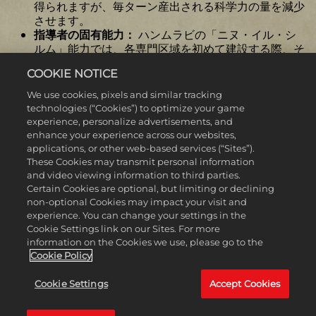
得られますが、毎ターン産出される科学力の量を減少
させます。
指導者の固有能力：
ハンムラビの「ニヌ・イル・シ
ルム」能力では、各専門区域を初めて建設する際、そ
の時点で最も生産コストの低い建造物を無料で建設す
COOKIE NOTICE
ることができます。この能力は、他の区域が初めて建
設される際に、追加の代表団を付与します。政府複合
We use cookies, pixels and similar tracking
施設には適用されません。
technologies (“Cookies”) to optimize your game
固有ユニット：
バビロンの「サブン・キビタム」
experience, personalize advertisements, and
は、太古の近接戦闘ユニットです。重騎兵および軽騎
enhance your experience across our websites,
兵ユニットに対して戦闘力が増加し、移動力と視界が
applications, or other web-based services (“Sites”).
大きく高まります。
These Cookies may transmit personal information
固有の建造物：
「パルグム」は水車小屋に代わるも
and video viewing information to third parties.
ので、河川に隣接する都市にのみ建設可能です。灌漑
Certain Cookies are optional, but limiting or declining
non-optional Cookies may impact your visit and
と共にアンロックされ、真水タイルから生成される食
experience. You can change your settings in the
料を増やし、追加の生産力と住宅を提供します。
Cookie Settings link on our Sites. For more
information on the Cookies we use, please go to the
「英雄と伝説」モード
Cookie Policy
このオプションの特殊なゲームモードでは、ベーオウル
Cookie Settings
Accept Cookies
フ、ヘラクレス、孫悟空といった伝説的なキャラクターを
自分の旗のもとに集め、繁栄、革新、軍事力の高みを目指