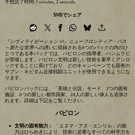
予想読了時間
1 minutes, 2 seconds
SNSでシェア
『シヴィライゼーション VI』ニューフロンティア・パス
～新たな世界への誘い
に収録される6つのパックの内のひ
とつである本パックでは、バビロンの指導者、ハンムラビ
が登場します。バビロン文明は新しい技術を素早くアンロ
ックすることに長けており、どのキャンペーンでも固有の
サブン・キビタム近接戦闘ユニットが使用できるようにな
ります。
バビロンパックには、「英雄と伝説」モード、2つの固有
施設、6つの新しい都市国家、24人の新しい偉人も追加さ
れます。詳細は下記をご覧ください。
バビロン
文明の固有能力：
「エヌマ・アヌ・エンリル」の能
力はひらめきにより、技術に必要なすべての科学力を