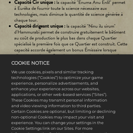
Capacité Civ unique :
la capacité "Enuma Anu Enlil" permet
à Eurêka de fournir toute la science nécessaire aux
technologies, mais diminue la quantité de science générée à
chaque tour.
Capacité dirigeant unique :
la capacité "Ninu ilu sirum"
d'Hammurabi permet de construire gratuitement le bâtiment
au coût de production le plus bas dans chaque Quartier
spécialisé la première fois que ce Quartier est construit. Cette
capacité accorde également un bonus Émissaire lorsque
n'importe quel autre Quartier est construit pour la première
fois. Ne s'applique pas à la place de la gouvernance.
COOKIE NOTICE
Unité unique :
le Sabum Kibittum de Babylone est une unité
We use cookies, pixels and similar tracking
de combat rapproché de l'ère antique unique, qui offre une
technologies (“Cookies”) to optimize your game
Puissance de combat accrue contre les unités de cavalerie
experience, personalize advertisements, and
lourde et légère, ainsi que d'importants bonus de déplacement
enhance your experience across our websites,
et de champ de vision.
applications, or other web-based services (“Sites”).
Bâtiment unique :
le Palgum remplace le moulin à eau et ne
These Cookies may transmit personal information
peut être construit que dans les villes construites à proximité
and video viewing information to third parties.
des rivières. Il se débloque avec l'irrigation, augmente la
Certain Cookies are optional, but limiting or declining
nourriture générée par les cases d'eau douce et fournit une
non-optional Cookies may impact your visit and
production et des habitations supplémentaires.
experience. You can change your settings in the
Cookie Settings link on our Sites. For more