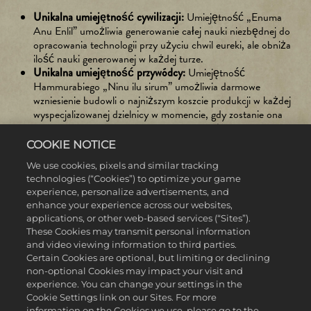
Unikalna umiejętność cywilizacji:
Umiejętność „Enuma
Anu Enlil” umożliwia generowanie całej nauki niezbędnej do
opracowania technologii przy użyciu chwil eureki, ale obniża
ilość nauki generowanej w każdej turze.
Unikalna umiejętność przywódcy:
Umiejętność
Hammurabiego „Ninu ilu sirum” umożliwia darmowe
wzniesienie budowli o najniższym koszcie produkcji w każdej
wyspecjalizowanej dzielnicy w momencie, gdy zostanie ona
wybudowana po raz pierwszy. Zapewnia też dodatkowego
emisariusza po wybudowaniu po raz pierwszy każdej innej
COOKIE NOTICE
dzielnicy. Zasada ta nie dotyczy placu rządowego.
We use cookies, pixels and similar tracking
Unikalna jednostka:
Sabum kibittum – unikalna starożytna
technologies (“Cookies”) to optimize your game
jednostka Babilonu walcząca w zwarciu, która zapewnia
experience, personalize advertisements, and
większą siłę bojową przeciwko jednostkom ciężkiej i lekkiej
enhance your experience across our websites,
kawalerii oraz otrzymuje znaczną premię do ruchu i zasięgu
applications, or other web-based services (“Sites”).
widzenia.
These Cookies may transmit personal information
Unikalna budowla:
Palgum – zastępuje młyn wodny i można
and video viewing information to third parties.
ją wznieść tylko w miastach sąsiadujących z rzekami. Do
Certain Cookies are optional, but limiting or declining
odblokowania dzięki irygacji. Zwiększa ilość żywności
non-optional Cookies may impact your visit and
generowanej przez pola ze słodką wodą oraz zapewnia premię
experience. You can change your settings in the
do produkcji i obszarów mieszkalnych.
Cookie Settings link on our Sites. For more
information on the Cookies we use, please go to the