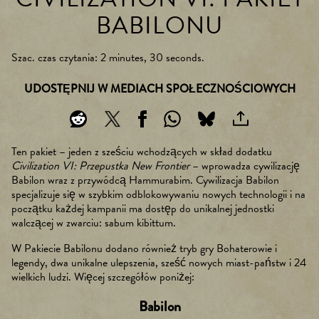
BABILONU
Szac. czas czytania
2 minutes, 30 seconds
UDOSTĘPNIJ W MEDIACH SPOŁECZNOŚCIOWYCH
Ten pakiet – jeden z sześciu wchodzących w skład dodatku
Civilization VI: Przepustka New Frontier
– wprowadza cywilizację
Babilon wraz z przywódcą Hammurabim. Cywilizacja Babilon
specjalizuje się w szybkim odblokowywaniu nowych technologii i na
początku każdej kampanii ma dostęp do unikalnej jednostki
walczącej w zwarciu: sabum kibittum.
W Pakiecie Babilonu dodano również tryb gry Bohaterowie i
legendy, dwa unikalne ulepszenia, sześć nowych miast-państw i 24
wielkich ludzi. Więcej szczegółów poniżej:
Babilon