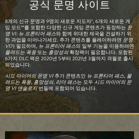
공식 문명 사이트
8개의 신규 문명과 9명의 새로운 지도자*, 6개의 새로운 게
임 모드**를 포함한 다양한 신규 게임 콘텐츠가 등장하는
문
명 VI: 뉴 프론티어 패스
와 함께 위대한 제국을 건설하기 위
한 과업을 이어나가세요. 추가 콘텐츠를 플레이하려면
문명
VI
가 필요하며,
뉴 프론티어 패스
의 일부 기능을 이용하려면
몰려드는 폭풍
또는
흥망성쇠
확장팩이 필요합니다. 포함된
6가지 DLC 팩은 2020년 5부터 2021년 3월까지 격월로 출시
되었습니다.
시드 마이어의 문명 VI
추가 콘텐츠인
뉴 프론티어 패스
,
몰
려드는 폭풍
,
흥망성쇠
,
리더 패스
는 모두
시드 마이어의 문
명 VI 앤솔로지
번들에 포함되어 있습니다.