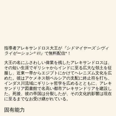
指導者アレキサンドロス大王が
『シドマイヤーズ シヴィ
A
ライゼーション® VII』
で無料配信*！
c
大王の名にふさわしい偉業を残したアレキサンドロスは、
その短い生涯でギリシャからインドに至る広大な領土を征
c
服し、近東一帯からエジプトにかけてヘレニズム文化を広
e
めた。彼はアケメネス朝ペルシアの支配に終止符を打ち、
インダス川流域にギリシャ哲学を広めるとともに、アレキ
p
サンドリア図書館で名高い都市アレキサンドリアを建設し
た。死後、彼の帝国は分裂したが、その文化的影響は現在
t
に至るまでなお受け継がれている。
&
固有能力