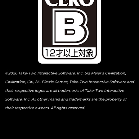
©2026 Take-Two Interactive Software, Inc. Sid Meier’s Civilization,
Civilization, Civ, 2K, Firaxis Games, Take-Two Interactive Software and
their respective logos are all trademarks of Take-Two Interactive
Software, Inc. All other marks and trademarks are the property of
their respective owners. All rights reserved.