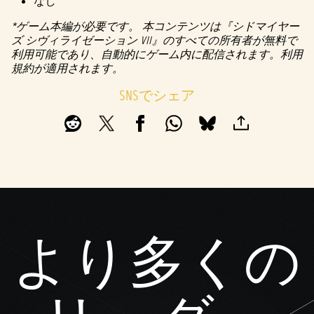
なし
と
*ゲーム本編が必要です。 本コンテンツは『シドマイヤー
Googl
ズ シヴィライゼーション VII』のすべての所有者が無料で
eサ
利用可能であり、自動的にゲーム内に配信されます。利用
ーバ
規約が適用されます。
ーへ
のデ
SNSでシェア
ータ
転送
に同
意し
たも
のと
みな
され
ま
す。
より多くの