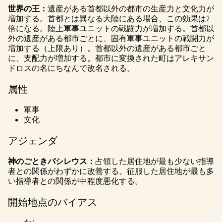
P
世界の王：
遺産がある首都以外の都市の生産力と文化力が
l
増加する。首都とは異なる大陸にある場合、この効果は2
倍になる。陸上軍事ユニットの戦闘力が増加する。首都以
a
外の遺産がある都市ごとに、固有軍事ユニットの戦闘力が
増加する（上限あり）。首都以外の遺産がある都市ごと
y
に、支配力が増加する。都市に変換された町はアレキサン
ドロスの名にちなんで改名される。
属性
再生
をク
リッ
軍事
クす
文化
る
と、
アジェンダ
YouTu
beの
神のごときバシレウス：
占領した居住地が最も少ない指導
者との関係がわずかに改善する。征服した居住地が最も多
プラ
い指導者との関係が中程度悪化する。
イバ
シー
開始地点のバイアス
ポリ
シー