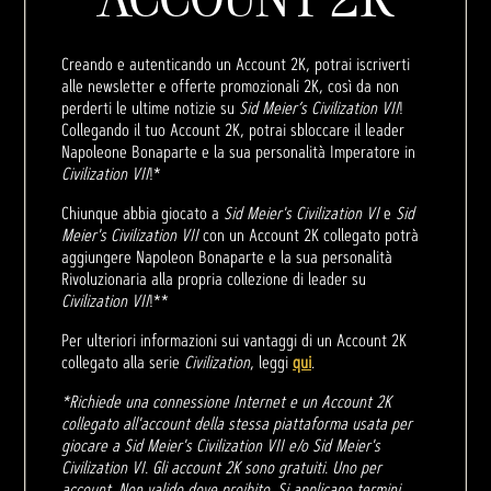
Creando e autenticando un Account 2K, potrai iscriverti
alle newsletter e offerte promozionali 2K, così da non
perderti le ultime notizie su
Sid Meier’s Civilization VII
!
Collegando il tuo Account 2K, potrai sbloccare il leader
Napoleone Bonaparte e la sua personalità Imperatore in
Civilization VII
!*
Chiunque abbia giocato a
Sid Meier's Civilization VI
e
Sid
Meier's Civilization VII
con un Account 2K collegato potrà
aggiungere Napoleon Bonaparte e la sua personalità
Rivoluzionaria alla propria collezione di leader su
Civilization VII
!**
Per ulteriori informazioni sui vantaggi di un Account 2K
collegato alla serie
Civilization
, leggi
qui
.
*Richiede una connessione Internet e un Account 2K
collegato all'account della stessa piattaforma usata per
giocare a Sid Meier's Civilization VII e/o Sid Meier's
Civilization VI. Gli account 2K sono gratuiti. Uno per
account. Non valido dove proibito. Si applicano termini.