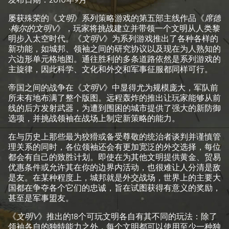
屡获殊荣的《
文明
》系列策略游戏的第五部主线作品《
席德
·梅尔的文明V
》，玩家将挑战建立并带领一个文明从人类黎
明步入太空时代。《
文明V
》为系列游戏推出了各种各样的
新功能，如城邦、领袖之间的研究协议以及现在为人熟知的
六边形单元格地图。通往胜利的多条道路依然是系列游戏的
主旋律，因此科学、文化和外交和军事征服都同样可行。
帝国之间的战争在《
文明V
》中显得尤为规模庞大，军队前
所未有地布满了整个版图。远程轰炸的推出让玩家能够从前
线的后方发射武器，为遭到围困的城市提供了强大的新防御
选项，并挑战领袖在战场上制定新策略的能力。
在与历史上那些最为狡猾或备受尊敬的统治者谈判并谨慎管
理关系的同时，各位领袖还会有更加宽泛的外交选择，每位
都会有自己的致胜计划。即使在为其他文明提供黄金、贸易
优惠条件或允许其在你的边界内活动，也很难让人分清是敌
是友。在某种程度上，城邦就是外交战场，世界上的主要大
国都在争夺各个它们的忠诚，旨在试图获得有意义的奖励，
甚至是军事盟友。
《
文明V
》推出的18个可玩文明各自有其不同的玩法：除了
领袖各自的独特能力之外，每个文明都可以使用至少一种独