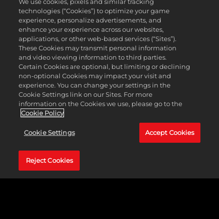
We use cookies, pixels and similar tracking
technologies (“Cookies”) to optimize your game
experience, personalize advertisements, and
enhance your experience across our websites,
applications, or other web-based services (“Sites”).
These Cookies may transmit personal information
and video viewing information to third parties.
Certain Cookies are optional, but limiting or declining
non-optional Cookies may impact your visit and
experience. You can change your settings in the
Cookie Settings link on our Sites. For more
information on the Cookies we use, please go to the
Cookie Policy
Cookie Settings
Accept Cookies
Reject Cookies
《
文明V
》的首个强劲资料片发布于2012年，涵盖从建立第
一个万神殿，到在世界各地传播宗教，再到部署间谍从敌方
城市窃取信息和科技的整条时间线。与新的商业和宗教城邦