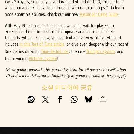
&
Civ VII
players, so once you've downloaded Update 1.4.0, this content
will automatically be available in-game with no extra steps.* To learn
P
more about his abilities, check out our new
Alexander Game Guide
.
l
With May 19 just around the corner, we can't wait for players to
experience the entire Test of Time update and share all of their
a
thoughts with us. For now, you can find an overview of everything it
y
includes
in this Test of Time article
, or dive even deeper with our recent
Dev Diaries detailing
Time-Tested civs
, the new
Triumphs system
, and
the reworked
Victories system
!
재생
*Base game required. This content is free for all owners of Civilization
을
VII and will be delivered automatically in-game on release. Terms apply.
클릭
하면
소셜 미디어에 공유
YouTu
be의
개인
정보
보호
정책
에