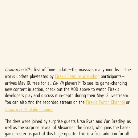
Civilization VII
's Test of Time update—the massive, many-months-in-the-
A
works update playtested by
Firaxis Feature Workshop
participants—
c
arrives May 19, free for all
Civ VII
players!* To see its game-changing
new content in action, check out the VOD above to watch Firaxis
c
developers play and discuss it in-depth during their May 13 livestream.
You can also find the recorded stream on the
Firaxis Twitch Channel
or
e
Civilizatio
n YouTube Channel
.
p
The devs were joined by surprise guests Ursa Ryan and Van Bradley, as
t
well as the surprise reveal of Alexander the Great, who joins the base-
game roster as part of this huge update. This is a free addition for all