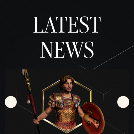
동의
하는
LATEST
것으
로
간주
되
NEWS
며,
데이
터가
Googl
e 서
버로
전송
됩니
다.