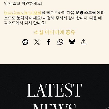
P
잊지 말고 확인하세요!
l
Firaxis Games Twitch 채널
을 팔로우하여 다음
문명 스트림
에피
a
소드도 놓치지 마세요! 시청해 주셔서 감사합니다. 다음 에
피소드에서 다시 만나요!
y
소셜 미디어에 공유
재생
을
클릭
하면
YouTu
be의
개인
정보
LATEST
보호
정책
에
동의
하는