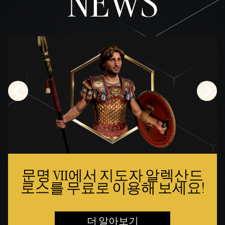
NEWS
것으
로
간주
되
며,
데이
터가
Googl
e 서
버로
전송
됩니
다.
문명 VII에서 지도자 알렉산드
로스를 무료로 이용해 보세요!
더 알아보기