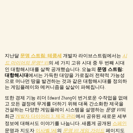
지난달
문명 스트림: 테쿰세
개발자 라이브스트림에서는
시
A
드 마이어의 문명® VII
의 세 가지 고유 시대 중 두 번째 시대
c
인 대항해시대를 살짝 공개했습니다. 오늘의
문명 스트림:
대항해시대
에서는 가득한 대양을 가로질러 전략적 가능성
c
으로 머나먼 땅을 발견하는 것과 같은 대항해시대를 정의하
는 게임플레이와 메커니즘을 샅샅이 파헤칩니다.
e
또한 경제 기능 리더 Edward Zhang이 번거로운 수작업을 없애
p
고 모든 결정에 무게를 더하기 위해 대폭 간소화한 제국을
건설하는 다양한 게임플레이 시스템을 설명하는
문명 VII
의
t
최근
개발자 다이어리 3: 제국 관리
에서 공유된 새로운 세부
&
정보에 대해서도 이야기를 나눕니다. 새롭게 공개된
스페인
문명과 지도자
이사벨 1세
의
문명 VII 게임 가이드
페이지도