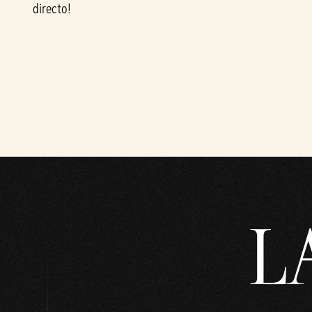
directo!
&
P
l
a
y
Al
L
hace
r clic
en
«Ace
ptar
y