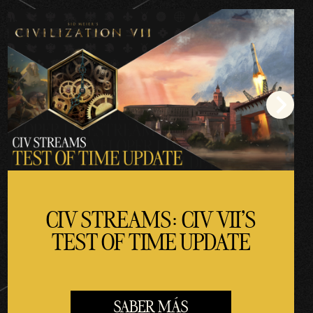
CIV STREAMS: CIV VII'S
TEST OF TIME UPDATE
SABER MÁS