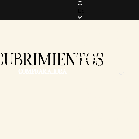
ES
ENGLISH (EN)
ENGLISH (GB)
FRANÇAIS (FR)
SCUBRIMIENTOS
ITALIANO (IT)
DEUTSCH (DE)
COMPRAR AHORA
ESPAÑOL (ES)
ESPAÑOL (MX)
POLSKI
PORTUGUÊS (BR)
日本語 (JP)
한국어 (KR)
繁體中文 (TW)
简体中文 (CN)