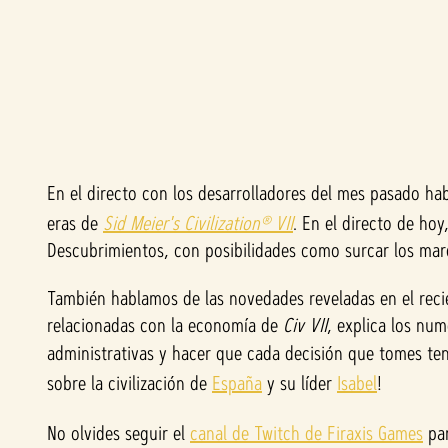
En el directo con los desarrolladores del mes pasado h
A
eras de
Sid Meier's Civilization® VII
. En el directo de hoy
c
Descubrimientos, con posibilidades como surcar los mare
c
También hablamos de las novedades reveladas en el rec
relacionadas con la economía de
Civ VII
, explica los num
e
administrativas y hacer que cada decisión que tomes teng
p
sobre la civilización de
España
y su líder
Isabel
!
t
No olvides seguir el
canal de Twitch de Firaxis Games
par