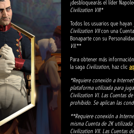
¡desbloquearás el líder Napo
Civilization VII
!*
Todos los usuarios que hayan
Civilization VII
con una Cuenta
Bonaparte con su Personalidad
VII
.**
Para obtener más información
la saga
Civilization
, haz clic
aq
*Requiere conexión a Internet
plataforma utilizada para jugar
Civilization VI. Las Cuentas d
prohibido. Se aplican las cond
**Requiere conexión a Interne
misma Cuenta de 2K utilizada p
Civilization VII. Las Cuentas 