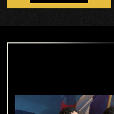
fere
ncia
de
dato
s a
los
servi
dore
s de
Goog
le.