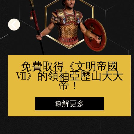
表
示
你
同
意
YouT
ube
的
免費取得《文明帝國
隱
VII》的領袖亞歷山大大
私
帝！
權
政
瞭解更多
策
，
並
同