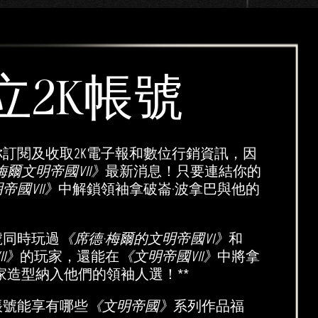
立2K帳號
你訂閱及收取2K電子報和數位行銷資訊，因
梅爾文明帝國VII》
最新消息！只要連結你的
帝國VII》
中解鎖領袖拿破崙·波拿巴與他的
號同時玩過
《席德·梅爾的文明帝國VI》
和
I》
的玩家，還能在
《文明帝國VII》
中將拿
家造型納入他們的領袖人選！**
帳號能享有哪些
《文明帝國》
系列作品福