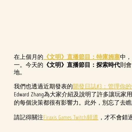
在上個月的
A
《文明》直播節目：特庫姆塞
中，
一。今天的
《文明》直播節目：探索時代
則會
c
地。
c
我們也透過近期發表的
開發日誌#3：管理你
Edward Zhang為大家介紹及說明了許
e
的每個決策都很有影響力。此外，別忘了去瞧
p
請記得關注
Firaxis Games Twitch頻道
，才不會錯
t