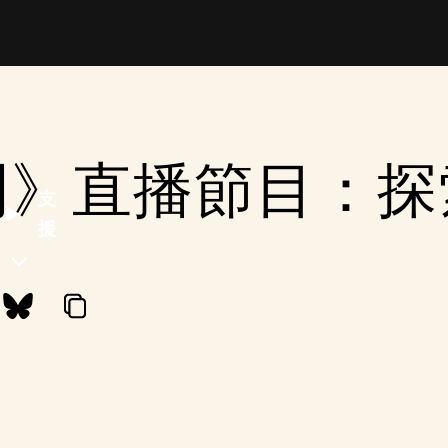
明》直播節目：探
支
援