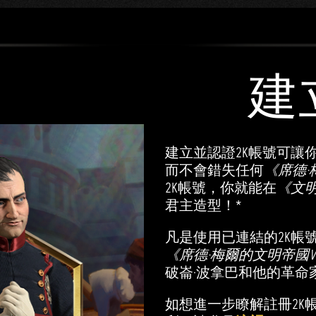
建
建立並認證2K帳號可讓
而不會錯失任何
《席德·
2K帳號，你就能在
《文明
君主造型！*
凡是使用已連結的2K帳
《席德·梅爾的文明帝國VI
破崙·波拿巴和他的革命
如想進一步瞭解註冊2K