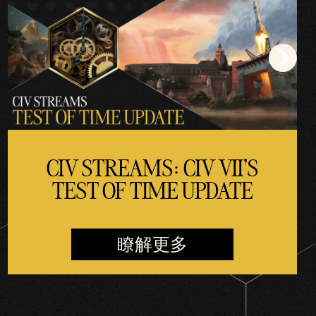
CIV STREAMS: CIV VII'S
TEST OF TIME UPDATE
瞭解更多