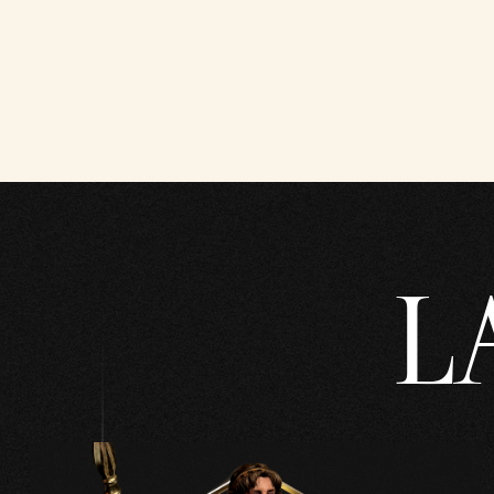
&
P
l
a
y
L
點
擊
「
播
放
」
即