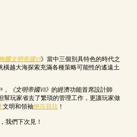
梅爾文明帝國VII
》當中三個別具特色的時代之
帆橫越大海探索充滿各種策略可能性的遙遠土
中，
《文明帝國VII》
的經濟功能首席設計師
，不但幫玩家省去了繁瑣的管理工作，更讓玩家做
牙
文明和領袖
伊莎貝拉
！
，我們下次見！