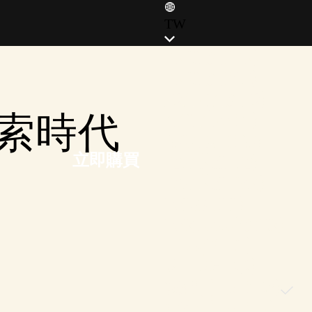
TW
ENGLISH (EN)
ENGLISH (GB)
FRANÇAIS (FR)
索時代
ITALIANO (IT)
DEUTSCH (DE)
立即購買
ESPAÑOL (ES)
ESPAÑOL (MX)
POLSKI (PL)
PORTUGUÊS (BR)
日本語 (JP)
한국어 (KR)
繁體中文 (TW)
简体中文 (CN)