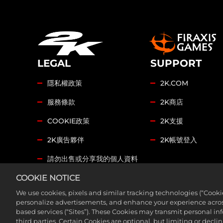
LEGAL
SUPPORT
隱私權政策
2K.COM
服務條款
2K商店
COOKIE政策
2K支援
2K廣告夥伴
2K帳號登入
請勿出售或分享我的個人資料
COOKIE NOTICE
COOKIE SETTINGS
We use cookies, pixels and similar tracking technologies (“Cook
©2026 Take-Two Interactive Software, Inc. Sid Meier’s
personalize advertisements, and enhance your experience across
based services (“Sites”). These Cookies may transmit personal i
trademarks of Take-Two Interactive Software, Inc. A
third parties. Certain Cookies are optional, but limiting or dec