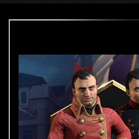
意
將
資
料
傳
輸
至
Goog
le伺
服
器
。