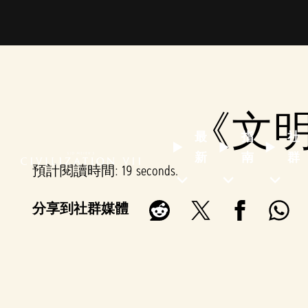
《文
最
指
社
新
南
群
預計閱讀時間
19 seconds
分享到社群媒體