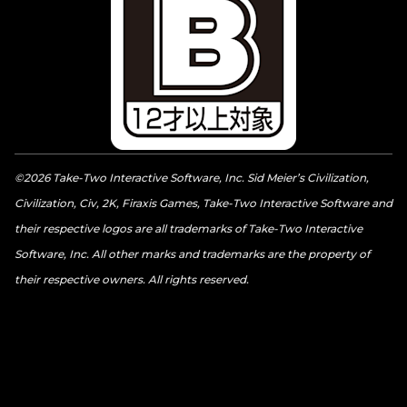
©2026 Take-Two Interactive Software, Inc. Sid Meier’s Civilization,
Civilization, Civ, 2K, Firaxis Games, Take-Two Interactive Software and
their respective logos are all trademarks of Take-Two Interactive
Software, Inc. All other marks and trademarks are the property of
their respective owners. All rights reserved.