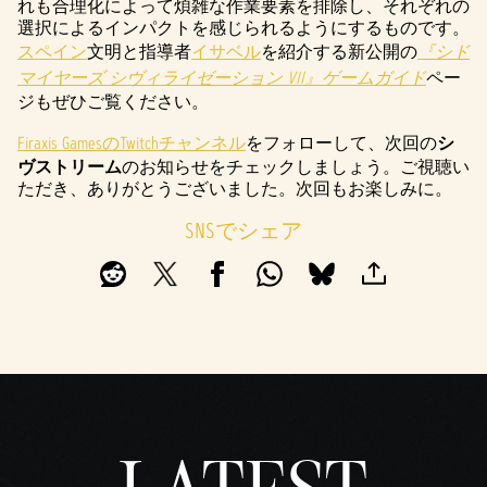
P
れも合理化によって煩雑な作業要素を排除し、それぞれの
選択によるインパクトを感じられるようにするものです。
l
スペイン
文明と指導者
イサベル
を紹介する新公開の
『シド
a
マイヤーズ シヴィライゼーション VII』ゲームガイド
ペー
ジもぜひご覧ください。
y
Firaxis GamesのTwitchチャンネル
をフォローして、次回の
シ
ヴストリーム
のお知らせをチェックしましょう。ご視聴い
ただき、ありがとうございました。次回もお楽しみに。
再生
をク
SNSでシェア
リッ
クす
る
と、
YouTu
beの
プラ
イバ
シー
ポリ
シー