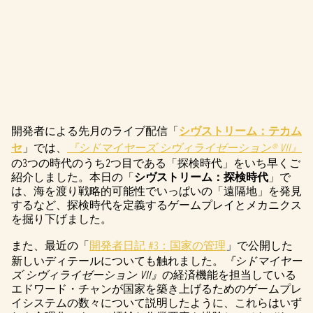
開発者による先月のライブ配信「
シヴストリーム：テカム
A
セ
」では、
『シドマイヤーズ シヴィライゼーション® VII』
c
の3つの時代のうち2つ目である「探検時代」をいち早くご
紹介しました。本日の「
シヴストリーム：探検時代
」で
c
は、海を渡り戦略的可能性でいっぱいの「遠隔地」を発見
するなど、探検時代を定義するゲームプレイとメカニクス
e
を掘り下げました。
p
また、最近の「
開発者日記 #3：国家の管理
」で公開した
t
新しいディテールについても触れました。
『シドマイヤー
ズ シヴィライゼーション VII』
の経済機能を担当している
&
エドワード・チャンが国家を築き上げるためのゲームプレ
イシステムの数々について説明したように、これらはいず