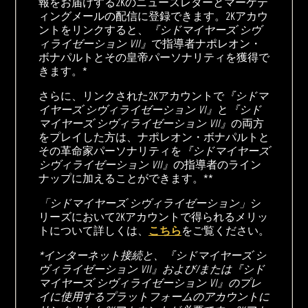
報をお届けする2Kのニュースレターとマーケテ
ィングメールの配信に登録できます。2Kアカウ
ントをリンクすると、
『シドマイヤーズ シヴ
ィライゼーション VII』
で指導者ナポレオン・
ボナパルトとその皇帝パーソナリティを獲得で
きます。*
さらに、リンクされた2Kアカウントで
『シドマ
イヤーズ シヴィライゼーション VI』
と
『シド
マイヤーズ シヴィライゼーション VII』
の両方
をプレイした方は、ナポレオン・ボナパルトと
その革命家パーソナリティを
『シドマイヤーズ
シヴィライゼーション VII』
の指導者のライン
ナップに加えることができます。**
「シドマイヤーズ シヴィライゼーション」
シ
リーズにおいて2Kアカウントで得られるメリッ
トについて詳しくは、
こちら
をご覧ください。
*インターネット接続と、『シドマイヤーズ シ
ヴィライゼーション VII』および/または『シド
マイヤーズ シヴィライゼーション VI』のプレ
イに使用するプラットフォームのアカウントに