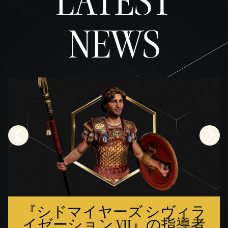
LATEST
と
Googl
NEWS
eサ
ーバ
ーへ
のデ
ータ
転送
に同
意し
たも
のと
みな
され
ま
す。
『シドマイヤーズ シヴィラ
イゼーション VII』の指導者