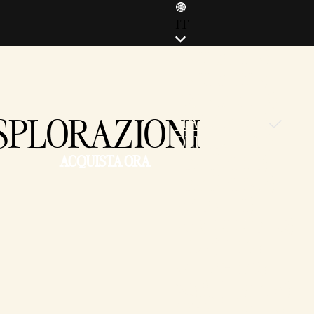
IT
ENGLISH (EN)
ENGLISH (GB)
FRANÇAIS (FR)
SPLORAZIONI
ITALIANO (IT)
DEUTSCH (DE)
ACQUISTA ORA
ESPAÑOL (ES)
ESPAÑOL (MX)
POLSKI (PL)
PORTUGUÊS (BR)
日本語 (JP)
한국어 (KR)
繁體中文 (TW)
简体中文 (CN)