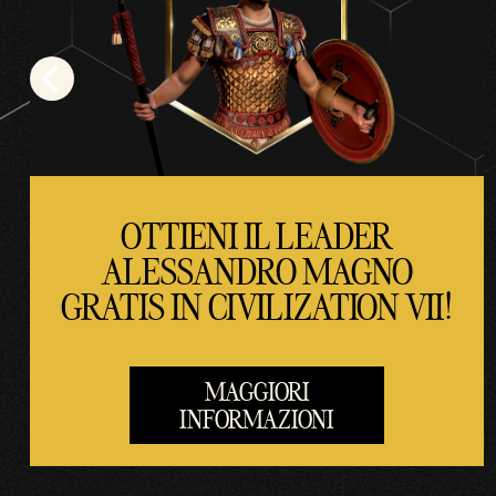
politi
ca
sulla
priva
cy di
YouT
ube
OTTIENI IL LEADER
e il
ALESSANDRO MAGNO
trasf
GRATIS IN CIVILIZATION VII!
erim
ento
dei
MAGGIORI
dati
INFORMAZIONI
ai
serve
r di