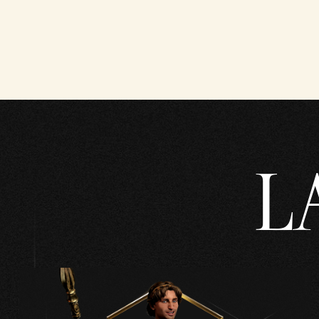
&
P
l
a
y
L
Clicc
ando
su
Gioc
a,
acce
tti la