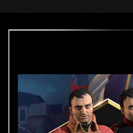
Goog
le.