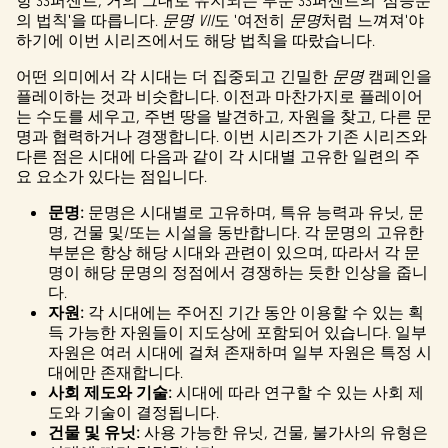
항 33퍼센트, 거의 그대로 유지되는 부분 33퍼센트의 '삼등분
의 법칙'을 따릅니다.
문명 VII
도 '여전히
문명
처럼 느껴져'야
하기에 이번 시리즈에서도 해당 법칙을 따랐습니다.
어떤 의미에서 각 시대는 더 집중되고 긴밀한
문명
캠페인을
플레이하는 것과 비슷합니다. 이전과 마찬가지로 플레이어
는 수도를 세우고, 주변 땅을 발견하고, 자원을 찾고, 다른 문
명과 협력하거나 경쟁합니다. 이번 시리즈가 기존 시리즈와
다른 점은 시대에 다음과 같이 각 시대별 고유한 일련의 주
요 요소가 있다는 점입니다.
문명:
문명은 시대별로 고유하며, 특유 능력과 유닛, 문
명, 건물 및/또는 시설을 동반합니다. 각 문명의 고유한
부분은 항상 해당 시대와 관련이 있으며, 따라서 각 문
명이 해당 문명의 정점에서 경쟁하는 듯한 인상을 줍니
다.
자원:
각 시대에는 주어진 기간 동안 이용할 수 있는 획
득 가능한 자원들이 지도상에 포함되어 있습니다. 일부
자원은 여러 시대에 걸쳐 존재하며 일부 자원은 특정 시
대에만 존재합니다.
사회 제도와 기술:
시대에 따라 연구할 수 있는 사회 제
도와 기술이 결정됩니다.
건물 및 유닛:
사용 가능한 유닛, 건물, 불가사의 유형은