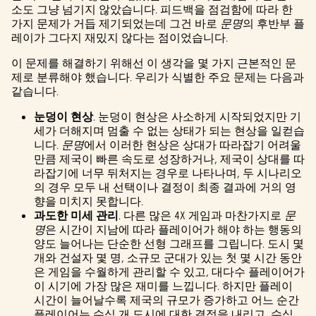
소도 그냥 넘기지 않았습니다. 피드백을 점검함에 따라 한
가지 문제가 거듭 제기되었는데 그건 바로
문명
의 후반부 플
레이가 그다지 재밌지 않다는 점이었습니다.
이 문제를 해결하기 위해선 이 생각을 몇 가지 근본적인 문
제로 분류해야 했습니다. 우리가 식별한 주요 문제는 다음과
같습니다.
눈덩이 현상
. 눈덩이 현상은 사소하게 시작되었지만 기
세가 더해지며 멈출 수 없는 상태가 되는 현상을 일컫습
니다.
문명
에서 이러한 현상은 상대가 따라잡기 어려울
만큼 제국이 빠른 속도로 성장하거나, 제국이 상대를 따
라잡기에 너무 뒤처지는 경우로 나타나며, 두 시나리오
의 경우 모두 내 선택이나 결정이 최종 결과에 거의 영
향을 미치지 못합니다.
과도한 미세 관리
. 다른 많은 4X 게임과 마찬가지로
문
명
은 시간이 지남에 따라 플레이어가 해야 하는 행동의
양도 늘어나는 단순한 선형 그래프를 그립니다. 도시 몇
개와 건설자 몇 명, 소규모 군대가 있는 첫 몇 시간 동안
은 게임을 수월하게 관리할 수 있고, 대다수 플레이어가
이 시기에 가장 많은 재미를 느낍니다. 하지만 플레이
시간이 늘어날수록 제국의 규모가 증가하고 어느 순간
플레이어는 수십 개 도시에 대한 결정을 내리고, 수십