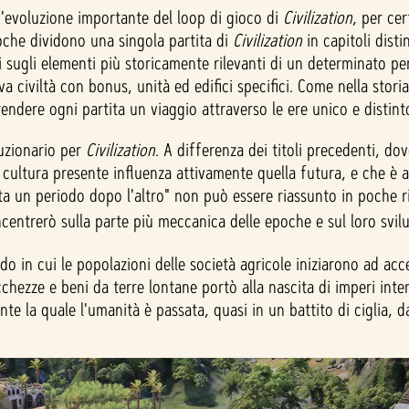
evoluzione importante del loop di gioco di
Civilization
, per cer
oche dividono una singola partita di
Civilization
in capitoli disti
i sugli elementi più storicamente rilevanti di un determinato pe
civiltà con bonus, unità ed edifici specifici. Come nella storia 
dere ogni partita un viaggio attraverso le ere unico e distint
uzionario per
Civilization
. A differenza dei titoli precedenti, dov
 cui cultura presente influenza attivamente quella futura, e che è
ita un periodo dopo l'altro" non può essere riassunto in poche r
ncentrerò sulla parte più meccanica delle epoche e sul loro svil
iodo in cui le popolazioni delle società agricole iniziarono ad a
chezze e beni da terre lontane portò alla nascita di imperi interc
ante la quale l'umanità è passata, quasi in un battito di ciglia, 