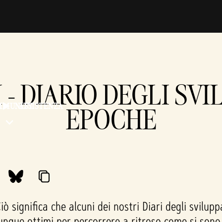
I - DIARIO DEGLI SVI
MMUNITY
ASSISTENZA
EPOCHE
 significa che alcuni dei nostri Diari degli svilupp
nque ottimi per percorrere a ritroso come si sono 