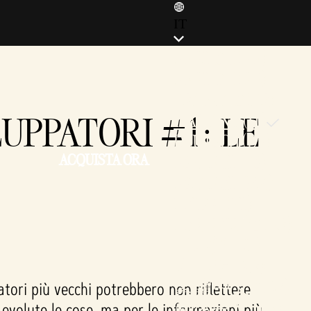
IT
ENGLISH (EN)
ENGLISH (GB)
FRANÇAIS (FR)
LUPPATORI #1: LE
ITALIANO (IT)
DEUTSCH (DE)
ACQUISTA ORA
ESPAÑOL (ES)
ESPAÑOL (MX)
POLSKI (PL)
PORTUGUÊS (BR)
日本語 (JP)
한국어 (KR)
繁體中文 (TW)
atori più vecchi potrebbero non riflettere
简体中文 (CN)
evolute le cose, ma per le informazioni più