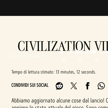
CIVILIZATION VI
ULTIME
GUIDE
CO
Tempo di lettura stimato
13 minutes, 12 seconds
CONDIVIDI SUI SOCIAL
Abbiamo aggiornato alcune cose dal lancio! Ciò
appieno lo stato attuale del gioco. Sono comu