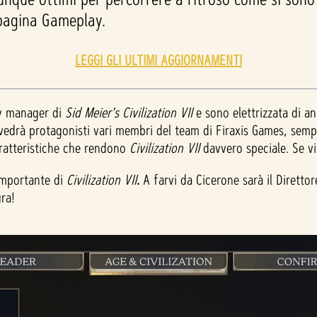
a pagina Gameplay.
LEGGI GLI ULTIMI AGGIORNAMENTI
ty manager di
Sid Meier's Civilization VII
e sono elettrizzata di ann
 vedrà protagonisti vari membri del team di Firaxis Games, se
aratteristiche che rendono
Civilization VII
davvero speciale. Se vi
 importante di
Civilization VII
.
A farvi da Cicerone sarà il Dirett
ra!