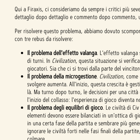
Qui a Firaxis, ci consideriamo da sempre i critici più seve
dettaglio dopo dettaglio e commento dopo commento, un p
Per risolvere questo problema, abbiamo dovuto scomporre 
con tre rebus da risolvere:
Il problema dell'effetto valanga
. L'effetto valanga
di turni. In
Civilization
, questa situazione si verific
giocatori. Sia che ci si trovi dalla parte del vincito
Il problema della microgestione
.
Civilization
, come 
svolgere aumenta. All'inizio, questa crescita è ges
là. Ma turno dopo turno, le decisioni per una città
l'inizio del collasso: l'esperienza di gioco diventa 
Il problema degli equilibri di gioco
. Le civiltà di Ci
elementi devono essere bilanciati in un'ottica di gio
in una certa fase della partita e sembrare più gener
ignorare le civiltà forti nelle fasi finali della pa
colmare.