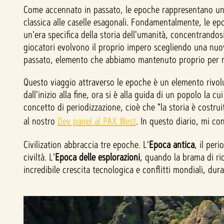
Come accennato in passato, le epoche rappresentano un'
classica alle caselle esagonali. Fondamentalmente, le ep
un'era specifica della storia dell'umanità, concentrandos
giocatori evolvono il proprio impero scegliendo una nuova 
passato, elemento che abbiamo mantenuto proprio per ren
Questo viaggio attraverso le epoche è un elemento rivol
dall'inizio alla fine, ora si è alla guida di un popolo la
concetto di periodizzazione, cioè che "la storia è costru
al nostro
Dev panel al PAX West
. In questo diario, mi co
Civilization abbraccia tre epoche. L'
Epoca antica
, il per
civiltà. L'
Epoca delle esplorazioni
, quando la brama di ric
incredibile crescita tecnologica e conflitti mondiali, dur