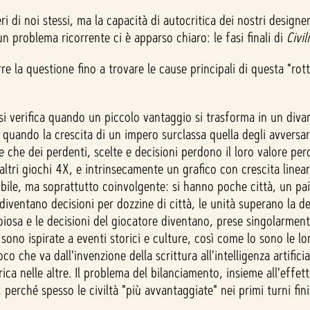
ri di noi stessi, ma la capacità di autocritica dei nostri designer
roblema ricorrente ci è apparso chiaro: le fasi finali di
Civil
la questione fino a trovare le cause principali di questa "rottu
 si verifica quando un piccolo vantaggio si trasforma in un diva
a quando la crescita di un impero surclassa quella degli avversar
re che dei perdenti, scelte e decisioni perdono il loro valore perc
altri giochi 4X, e intrinsecamente un grafico con crescita lineare
tibile, ma soprattutto coinvolgente: si hanno poche città, un pa
 diventano decisioni per dozzine di città, le unità superano la d
noiosa e le decisioni del giocatore diventano, prese singolarmente
v sono ispirate a eventi storici e culture, così come lo sono le lor
co che va dall'invenzione della scrittura all'intelligenza artific
ica nelle altre. Il problema del bilanciamento, insieme all'effet
rtite, perché spesso le civiltà "più avvantaggiate" nei primi turn