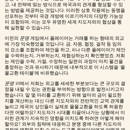
고, 내 전략에 맞는 방식으로 제국과의 관계를 형성할 수 있
는 방법을 제공하는 것입니다. 이러한 상호 작용에는 동맹을
선포하는 것부터 국경 개방에 이르기까지의 다양한 가능성
이 포함되며, 이는 모두 유명한 세계 지도자와의 협상을 통
해 실현할 수 있습니다.
이전의
문명
게임에서 플레이어는 거래를 하는 형태의 외교
에 가장 익숙했었을 것입니다. 금, 자원, 협정, 걸작 등 임의
의 요소를 조합하여 제안을 하고, AI나 다른 플레이어가 제안
을 수락하는지, 거부하는지, 재협상하는지 확인했었죠. 저희
는 제안을 수락, 거절, 수정하는 일련의 과정이 마치 물건을
흥정하는 것과 유사하기 때문에 내부적으로 이 시스템을 '물
물교환 테이블'에 비유했습니다.
문명 VII
에서 저희는 외교를 세세한 부분보다는 큰 규모의 결
정을 내릴 수 있는 권한을 부여하는 방향으로 발전시키고자
했습니다. 말 몇 마리를 교환하기 위해 얼마의 금이 필요한
지를 계산하는 대신 다른 지도자와의 전반적인 교역 관계를
늘리고 제국의 상인들이 실제로 물물교환을 하도록 허용한
다면 어떨까요? 지도자가 시대를 이끌어나가는 상황에서 이
러한 관계가 지속적인 영향을 미치도록 하려면 어떻게 해야
할까요? 외부의 침략에 대응하고 분쟁 중에 다른 지도자의
결정에 영향을 미칠 수 있는 도구를 플레이어에게 어떻게 제