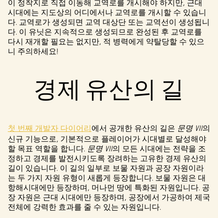
이 정착지로 직접 이동해 교역로를 개시해야 하지만, 근대
l
시대에는 지도상의 어디에서나 교역로를 개시할 수 있습니
다. 교역로가 생성되면 교역 대상단 또는 교역선이 생성됩니
a
다. 이 유닛은 지속적으로 생성되므로 완성된 후 교역로를
다시 재개할 필요는 없지만, 적 병력에게 약탈당할 수 있으
y
니 주의하세요!
경제 유산의 길
재생
을
클릭
하면
YouTu
첫 번째 개발자 다이어리
에서 공개한 유산의 길은
문명 VII
의
be의
신규 기능으로, 기본적으로 플레이어가 시대별로 달성해야
개인
할 목표 역할을 합니다.
문명 VII
의 모든 시대에는 전략을 조
정보
정하고 경제를 발전시키도록 장려하는 고유한 경제 유산의
길이 있습니다. 이 길의 일부로 보물 자원과 공장 자원이라
보호
는 두 가지 자원 유형이 새롭게 등장합니다. 보물 자원은 대
정책
항해시대에만 등장하며, 머나먼 땅에 특화된 자원입니다. 공
에
장 자원은 근대 시대에만 등장하며, 공장에서 가공하여 제국
동의
전체에 강력한 효과를 줄 수 있는 자원입니다.
하는