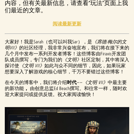
内容，但有关最新信息，请查看“玩法”页面上我
们最近的文章。
阅读最新更新
大家好！我是Sarah（也可以叫我Sar），是
《席德·梅尔的文
明VII》
的社区经理，我非常兴奋地宣布，我们将在接下来的
几个月中发布一系列开发者博客！这些博客由Firaxis开发团
队成员撰写，专门为我们的
《文明》
社区定制，其中将深入
探讨使
《文明 VII》
如此与众不同的细节，因此，如果玩家
想要深入了解游戏的核心细节，千万不要错过这些博客！
在今天的博客中，我们将介绍
时代
——
《文明 VII》
中最主要
的新功能
，
由创意总监Ed Beach撰写。和往常一样，随时欢
迎大家提问或提供反馈。祝大家阅读愉快！