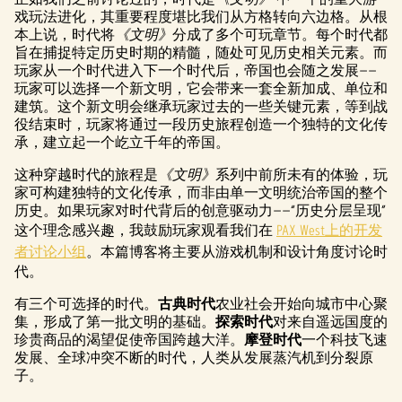
戏玩法进化，其重要程度堪比我们从方格转向六边格。从根
本上说，时代将
《文明》
分成了多个可玩章节。每个时代都
旨在捕捉特定历史时期的精髓，随处可见历史相关元素。而
玩家从一个时代进入下一个时代后，帝国也会随之发展——
玩家可以选择一个新文明，它会带来一套全新加成、单位和
建筑。这个新文明会继承玩家过去的一些关键元素，等到战
役结束时，玩家将通过一段历史旅程创造一个独特的文化传
承，建立起一个屹立千年的帝国。
这种穿越时代的旅程是
《文明》
系列中前所未有的体验，玩
家可构建独特的文化传承，而非由单一文明统治帝国的整个
历史。如果玩家对时代背后的创意驱动力——“历史分层呈现”
这个理念感兴趣，我鼓励玩家观看我们在
PAX West上的开发
者讨论小组
。本篇博客将主要从游戏机制和设计角度讨论时
代。
有三个可选择的时代。
古典时代
农业社会开始向城市中心聚
集，形成了第一批文明的基础。
探索时代
对来自遥远国度的
珍贵商品的渴望促使帝国跨越大洋。
摩登时代
一个科技飞速
发展、全球冲突不断的时代，人类从发展蒸汽机到分裂原
子。