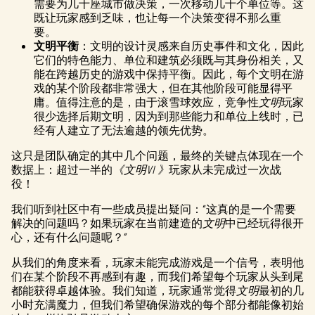
需要为几十座城市做决策，一次移动几十个单位等。这
既让玩家感到乏味，也让每一个决策变得不那么重
要。
文明平衡
：文明的设计灵感来自历史事件和文化，因此
它们的特色能力、单位和建筑必须既与其身份相关，又
能在跨越历史的游戏中保持平衡。因此，每个文明在游
戏的某个阶段都非常强大，但在其他阶段可能显得平
庸。值得注意的是，由于滚雪球效应，竞争性
文明
玩家
很少选择后期文明，因为到那些能力和单位上线时，已
经有人建立了无法逾越的领先优势。
这只是团队确定的其中几个问题，最终的关键点体现在一个
数据上：超过一半的
《文明VI 》
玩家从未完成过一次战
役！
我们听到社区中有一些成员提出疑问：“这真的是一个需要
解决的问题吗？如果玩家在当前建造的
文明
中已经玩得很开
心，还有什么问题呢？”
从我们的角度来看，玩家未能完成游戏是一个信号，表明他
们在某个阶段不再感到有趣，而我们希望每个玩家从头到尾
都能获得卓越体验。我们知道，玩家通常觉得
文明
最初的几
小时充满魔力，但我们希望确保游戏的每个部分都能像初始