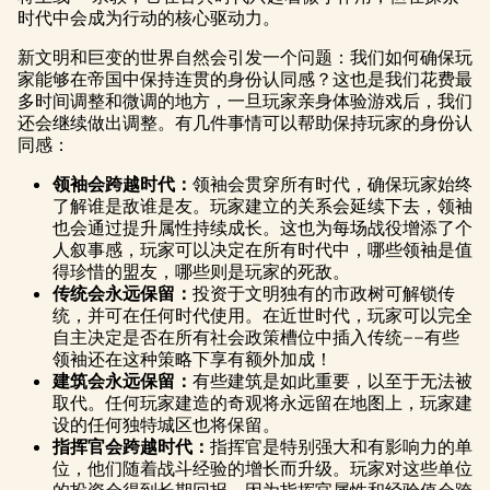
时代中会成为行动的核心驱动力。
新文明和巨变的世界自然会引发一个问题：我们如何确保玩
家能够在帝国中保持连贯的身份认同感？这也是我们花费最
多时间调整和微调的地方，一旦玩家亲身体验游戏后，我们
还会继续做出调整。有几件事情可以帮助保持玩家的身份认
同感：
领袖会跨越时代：
领袖会贯穿所有时代，确保玩家始终
了解谁是敌谁是友。玩家建立的关系会延续下去，领袖
也会通过提升属性持续成长。这也为每场战役增添了个
人叙事感，玩家可以决定在所有时代中，哪些领袖是值
得珍惜的盟友，哪些则是玩家的死敌。
传统会永远保留：
投资于文明独有的市政树可解锁传
统，并可在任何时代使用。在近世时代，玩家可以完全
自主决定是否在所有社会政策槽位中插入传统——有些
领袖还在这种策略下享有额外加成！
建筑会永远保留：
有些建筑是如此重要，以至于无法被
取代。任何玩家建造的奇观将永远留在地图上，玩家建
设的任何独特城区也将保留。
指挥官会跨越时代：
指挥官是特别强大和有影响力的单
位，他们随着战斗经验的增长而升级。玩家对这些单位