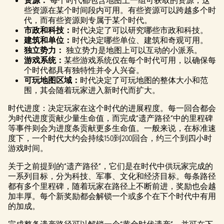
资源：
每个时代都包含地图上一组可获取的资源，这
些资源在某个时间段内可用。有些资源可以跨越多个时
代，而有些资源则专属于某个时代。
市政和科技：
时代决定了可以研究哪些市政和科技。
建筑和单位：
时代决定哪些单位、建筑和奇观可用。
独立势力：
独立势力是地图上可以互动的小派系。
游戏系统：
某些游戏系统仅在每个时代可用，以确保每
个时代都具有独特性并令人兴奋。
可玩地图区域：
时代决定了可玩地图的整体大小和范
围，其会随着玩家进入新时代而扩大。
时代进度：决定玩家在这个时代的进展程度。每一回合都会
为时代进度贡献少量生命值，而完成“遗产路径”中的里程碑
等事件则会为进度条贡献更多生命值。一般来说，在标准速
度下，一个时代大约会持续150到200回合，约三个到四小时
游戏时间。
关于之前提到的“遗产路径”，它们是在时代中供玩家完成的
一系列目标，分为科技、军事、文化和经济目标。每条路径
都有多个里程碑，随着玩家在路径上不断前进，奖励也会越
加丰厚。每个新奖励都会解锁一个或多个在下个时代中有用
的加成。