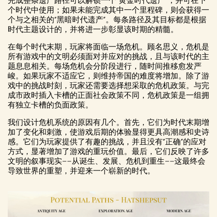
完成整条遗产路径可以解锁一个“黄金时代遗产”，并可在下
个时代中使用；如果未能完成其中一个里程碑，则会获得一
个与之相关的“黑暗时代遗产”。每条路径及其目标都是根据
时代主题设计的，并将进一步彰显该时期的精髓。
在每个时代末期，玩家将面临一场危机。顾名思义，危机是
所有游戏中的文明必须面对并应对的挑战，且与该时代的主
题息息相关。每场危机会分阶段进行，随时间推移愈发严
峻。如果玩家不适应它，则维持帝国的难度将增加。除了游
戏中的挑战时刻，玩家还需要选择想采取的危机政策。与完
成市政时插入卡槽的正面社会政策不同，危机政策是一组拥
有独立卡槽的负面政策。
我们设计危机系统的原因有几个。首先，它们为时代末期增
加了变化和刺激，使游戏后期的体验显得更具高潮感和史诗
感。它们为玩家提供了有趣的挑战，并且没有“正确”的应对
方式，显著增加了游戏的重玩价值。最后，它们反映了许多
文明的叙事现实——从诞生、发展、危机到重生——这最终会
导致世界的重塑，并迎来一个崭新的时代。