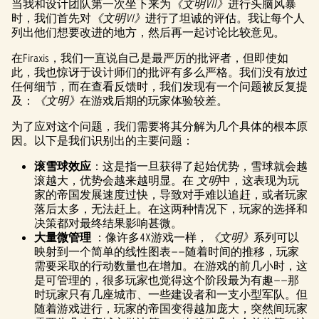
当我和设计团队第一次坐下来为
《文明VII》
进行头脑风暴
时，我们首先对
《文明VI》
进行了坦诚的评估。我让每个人
列出他们想要改进的地方，然后再一起讨论比较意见。
在Firaxis，我们一直说自己是最严厉的批评者，但即使如
此，我也惊讶于设计师们的批评有多么严格。我们没有放过
任何细节，而在查看反馈时，我们发现有一个问题被反复提
及：
《文明》
在游戏后期的玩家体验较差。
为了应对这个问题，我们需要将其分解为几个具体的根本原
因。以下是我们识别出的主要问题：
滚雪球效应
：这是指一旦获得了起始优势，雪球就会越
滚越大，优势会越来越明显。在
文明
中，这表现为玩
家的帝国发展速度过快，导致对手难以追赶，或者玩家
落后太多，无法赶上。在这两种情况下，玩家的选择和
决策都对最终结果影响甚微。
大量微管理
：像许多4X游戏一样，
《文明》
系列可以
映射到一个简单的线性图表——随着时间的推移，玩家
需要采取的行动数量也在增加。在游戏的前几小时，这
是可管理的，很多玩家也觉得这个阶段最为有趣——那
时玩家只有几座城市、一些建设者和一支小型军队。但
随着游戏进行，玩家的帝国变得越加庞大，突然间玩家