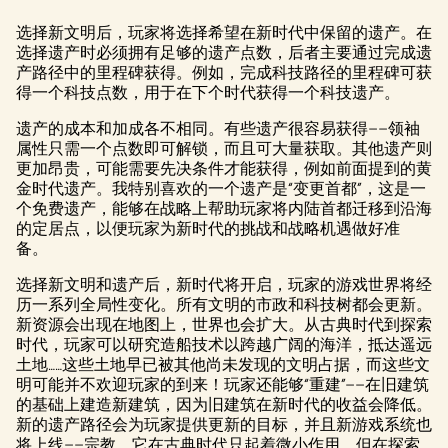
选择新文明后，玩家将选择希望在新时代中保留的遗产。在
选择遗产时必须拥有足够的遗产点数，后者主要通过完成遗
产路径中的里程碑获得。例如，完成科技路径的里程碑可获
得一个科技点数，用于在下个时代获得一个科技遗产。
遗产的成本和加成各不相同。有些遗产很容易获得——领袖
属性只需一个点数即可解锁，而且可大量获取。其他遗产则
更加昂贵，可能需要先决条件才能获得，例如前面提到的黄
金时代遗产。我特别喜欢的一个遗产是“变更首都”，这是一
个免费遗产，能够在战略上帮助玩家将内陆首都迁移到沿海
的定居点，以便玩家为新时代的挑战和战略机遇做好准
备。
选择新文明和遗产后，新时代将开启，玩家的游戏世界将经
历一系列全局性变化。所有文明的市政和科技树都会更新。
新资源会出现在地图上，世界也会扩大。从古典时代到探索
时代，玩家可以研究造船技术以跨越广阔的海洋，抵达遥远
土地……这些土地早已被其他尚未发现的文明占据，而这些文
明可能并不欢迎玩家的到来！玩家还能够“重建”——在旧建筑
的基础上建造新建筑，因为旧建筑在新时代的收益会降低。
新的遗产路径会为玩家提供更新的目标，并且新游戏系统也
将上线——宗教，它在古典时代只起着微小作用，但在探索