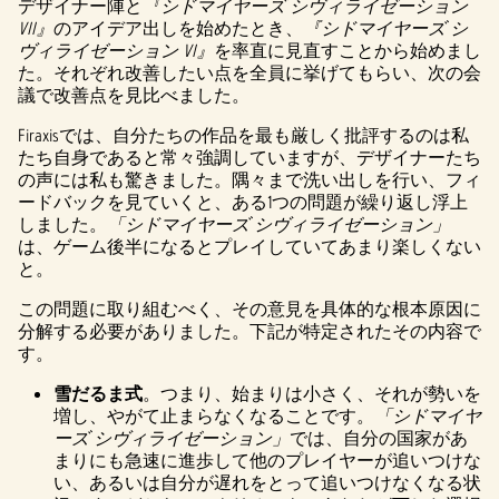
デザイナー陣と
『シドマイヤーズ シヴィライゼーション
VII』
のアイデア出しを始めたとき、
『シドマイヤーズ シ
ヴィライゼーション VI』
を率直に見直すことから始めまし
た。それぞれ改善したい点を全員に挙げてもらい、次の会
議で改善点を見比べました。
Firaxisでは、自分たちの作品を最も厳しく批評するのは私
たち自身であると常々強調していますが、デザイナーたち
の声には私も驚きました。隅々まで洗い出しを行い、フィ
ードバックを見ていくと、ある1つの問題が繰り返し浮上
しました。
「シドマイヤーズ シヴィライゼーション」
は、ゲーム後半になるとプレイしていてあまり楽しくない
と。
この問題に取り組むべく、その意見を具体的な根本原因に
分解する必要がありました。下記が特定されたその内容で
す。
雪だるま式
。つまり、始まりは小さく、それが勢いを
増し、やがて止まらなくなることです。
「シドマイヤ
ーズ シヴィライゼーション」
では、自分の国家があ
まりにも急速に進歩して他のプレイヤーが追いつけな
い、あるいは自分が遅れをとって追いつけなくなる状