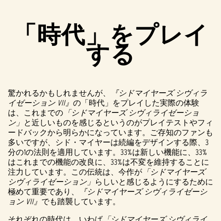
「時代」をプレイ
する
驚かれるかもしれませんが、
『シドマイヤーズ シヴィラ
イゼーション VII』
の「時代」をプレイした実際の体験
は、これまでの
「シドマイヤーズ シヴィライゼーショ
ン」
と近しいものを感じるというのがプレイテストやフィ
ードバックから明らかになっています。ご存知のファンも
多いですが、シド・マイヤーは続編をデザインする際、3
分の1の法則を適用しています。33%は新しい機能に、33%
はこれまでの機能の改良に、33%は不変を維持することに
注力しています。この伝統は、今作が
「シドマイヤーズ
シヴィライゼーション」
らしいと感じるようにするために
極めて重要であり、
『シドマイヤーズ シヴィライゼーシ
ョン VII』
でも踏襲しています。
それぞれの時代は、いわば
「シドマイヤーズ シヴィライ