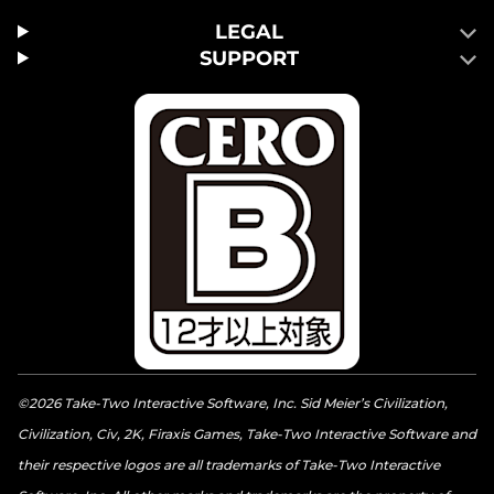
LEGAL
SUPPORT
©2026 Take-Two Interactive Software, Inc. Sid Meier’s Civilization,
Civilization, Civ, 2K, Firaxis Games, Take-Two Interactive Software and
their respective logos are all trademarks of Take-Two Interactive