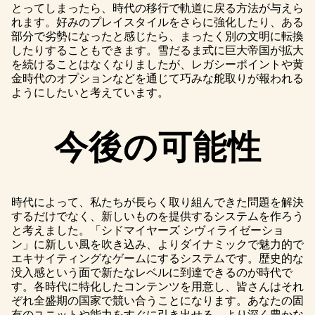
とってしまったら、時代の移行で軌道に戻る方法が与えら
れます。好みのプレイスタイルをさらに強化したり、ある
部分で劣勢になったと感じたら、まったく別の文明に転換
したりすることもできます。雪だるま式に巨大帝国が拡大
を続けることはなくなりましたが、レガシーポイントや黄
金時代のオプションなどを通じて巧みな舵取りが報われる
ようにしたいと考えています。
今後の可能性
時代によって、私たちが長らく取り組んできた問題を解決
するだけでなく、新しいものを提供するシステムを作ろう
と考えました。「シドマイヤーズ シヴィライゼーショ
ン」に新しい風を吹き込み、よりダイナミックで魅力的で
エキサイティングなゲームにするシステムです。歴史的な
没入感という面で新たなレベルに到達できるのが時代で
す。各時代に特化したコンテンツを用意し、皆さんはそれ
ぞれ全盛期の国家で競い合うことになります。あなたの固
有のユニットや能力をすぐに引き出せる、より深く豊かな