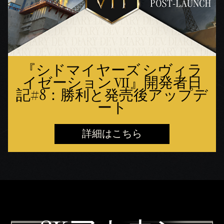
『シドマイヤーズ シヴィラ
イゼーション VII』開発者日
記#8：勝利と発売後アップデ
ート
詳細はこちら