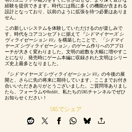
経験を提供できます。時代には既に多くの機能が含まれる
設計となっており、以前のように拡張を待つ必要はありま
せん。
この新しいシステムを体験していただけるのが楽しみで
す。時代をコアコンセプトに据えて
『シドマイヤーズ シ
ヴィライゼーション VII』
を構築したことで、
「シドマイ
ヤーズ シヴィライゼーション」
のゲーム作りへのアプロ
ーチが大きく変わりました。文明の総数を大幅に増やすこ
とになり、発売時にゲーム本編に収録された文明はシリー
ズ史上最多となりました。
『シドマイヤーズ シヴィライゼーション VII』
の今後の展
開と、さらに先の将来に期待しています。ここまでお付き
合いいただきありがとうございました。ご質問等ありまし
たら、フォーラムやReddit、私たちのSNSチャンネルでぜひ
お知らせください！
SNSでシェア