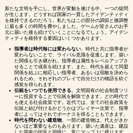
新たな文明を手にし、世界が変貌を遂げる中、一つの疑問
が生じます。どうすれば国家の一貫したアイデンティティ
を維持できるのだろう。私たちはこの部分の調節と微調整
に最も多くの時間を費やしました。ゲームが皆さんのお手
元に届いた後も続けていくことになるでしょう。アイデン
ティティを維持する要因はいくつかあります。
指導者は時代毎には変わらない
。時代と共に指導者が
変わらないことで、ライバル意識を促進します。築い
た関係も引き継がれ、指導者は属性をレベルアップさ
せることで成長を続けます。また、時代を超えて同盟
関係を結ぶに相応しい指導者、あるいは宿敵を決めら
れるため、それぞれのプレイで自分だけの物語を紡ぐ
感覚を得られます。
伝統をいつでも使用できる
。文明固有の社会制度ツリ
ーに投資することで伝統を解除できます。どの時代で
も使える社会政策です。近代では、全ての社会政策を
伝統と結び付けるかどうかはプレイヤー次第で、指導
者によってはそれでボーナスを得ることもできます。
時代を問わない建造物
。一部の建造物は、代えがきか
ないほど重要なものもあります。築いた遺産は、建設
した固有の街区と同様に、常にマップ上に残ります。