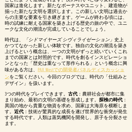
国家は進化します。新たなボーナスやユニット、建造物が
揃った新たな文明を選択します。この新しい文明は過去か
らの主要な要素を引き継ぎます。ゲームが終わる頃には、
時の試練に耐える国家を築き上げる歴史の旅の中で、ユニ
ークな文化の潮流が完成していることでしょう。
時代は、
「シドマイヤーズ シヴィライゼーション」
史上
かつてなかった新しい体験です。独自の文化の潮流を築き
上げるという概念は、一つの文明がずっと続いていくこれ
までの国家とは対照的です。時代を創るインスピレーショ
ンとなった「歴史は重なって形作られる」という概念に興
味がある方は、
PAX Westでの開発者パネルディスカッショ
ン
をご覧ください。今回のブログでは、時代の「仕組みと
デザイン」を扱います。
3つの時代をプレイできます。
古代
：農耕社会が都市に集
まり始め、最初の文明の基礎を形成します。
探検の時代
：
異国の地から貴重な物資を求め、国家は大海原を横断しま
す。
近代
：技術が驚異的な成長を遂げ世界的な衝突が発生
する時代です。人類は蒸気機関を開発し、原子を分裂させ
ます。