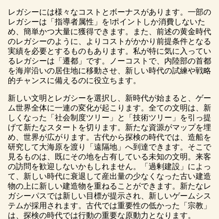
レガシーには様々なコストとボーナスがあります。一部の
レガシーは「指導者属性」を1ポイントしか消費しないた
め、簡単かつ大量に獲得できます。また、前述の黄金時代
のレガシーのように、よりコストがかかり前提条件となる
実績を必要とするものもあります。私が特に気に入ってい
るレガシーは「遷都」です。ノーコストで、内陸部の首都
を海岸沿いの居住地に移動させ、新しい時代の試練や戦略
的チャンスに備えるのに役立ちます。
新しい文明とレガシーを選択し、新時代が始まると、ゲー
ム世界全体に一連の変化が起こります。全ての文明は、新
しくなった「社会制度ツリー」と「技術ツリー」を引っ提
げて新たなスタートを切ります。新たな資源がマップを埋
め、世界が広がります。古代から探検の時代では、造船を
研究して大海原を渡り「遠隔地」へ到達できます。そこで
見るものは、既にその地を占有している未知の文明。来客
の訪問を歓迎しないかもしれません。「過剰建設」によっ
て、新しい時代に衰退して産出量の少なくなった古い建造
物の上に新しい建造物を重ねることができます。新たなレ
ガシーパスでは新しい目標が提示され、新しいゲームシス
テムが採用されます。古代では重要性の低かった「宗教」
は、探検の時代では行動の重要な原動力となります。