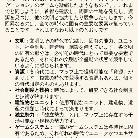
ゼーション」
のゲームを凝縮したようなものです。これま
でと同じように、首都を建設し、周囲の土地を発見し、資
源を見つけ、他の文明と協力したり競争したりします。今
回異なるのは、全ての時代に固有の主要な要素が揃ってい
ることです。それはすなわち以下のとおりです。
文明：
文明はその時代で完結し、固有の能力、ユニッ
ト、社会制度、建造物、施設を備えています。各文明
の固有の部分は、必ずその時代にとって重要な要素で
あるため、それぞれの文明が全盛期の状態で競争して
いるように感じられます。
資源：
各時代には、マップ上で獲得可能な「資源」が
あります。複数の時代で登場する資源もあれば、個々
の時代限定のものもあります。
社会制度と技術：
時代によって、研究できる社会制度
と技術が決まります。
建造物とユニット：
使用可能なユニット、建造物、遺
産の種類は時代によって決まります。
独立勢力：
「独立勢力」とは、マップ上に存在する干
渉可能な小規模の勢力です。
ゲームシステム：
一部のゲームシステムは各時代に固
有であるため、それぞれの時代でユニークかつエキサ