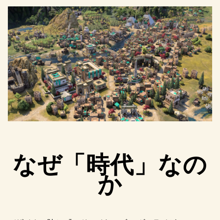
なぜ「時代」なの
か