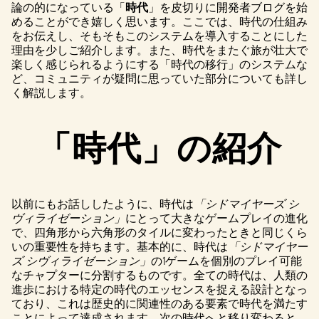
論の的になっている「
時代
」を皮切りに開発者ブログを始
めることができ嬉しく思います。ここでは、時代の仕組み
をお伝えし、そもそもこのシステムを導入することにした
理由を少しご紹介します。また、時代をまたぐ旅が壮大で
楽しく感じられるようにする「時代の移行」のシステムな
ど、コミュニティが疑問に思っていた部分についても詳し
く解説します。
「時代」の紹介
以前にもお話ししたように、時代は
「シドマイヤーズ シ
ヴィライゼーション」
にとって大きなゲームプレイの進化
で、四角形から六角形のタイルに変わったときと同じくら
いの重要性を持ちます。基本的に、時代は
「シドマイヤー
ズ シヴィライゼーション」
の1ゲームを個別のプレイ可能
なチャプターに分割するものです。全ての時代は、人類の
進歩における特定の時代のエッセンスを捉える設計となっ
ており、これは歴史的に関連性のある要素で時代を満たす
ことによって達成されます。次の時代へと移り変わると、