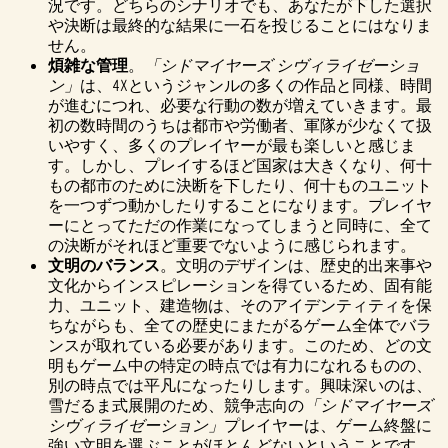
況です。どちらのシナリオでも、あなたが下した選択
や決断は最終的な結果に一石を投じることにはなりま
せん。
煩雑な管理
。
「シドマイヤーズ シヴィライゼーショ
ン」
は、4Xというジャンルの多くの作品と同様、時間
が進むにつれ、必要な行動の数が増えていきます。最
初の数時間のうちは都市や労働者、軍隊が少なくて扱
いやすく、多くのプレイヤーが最も楽しいと感じま
す。しかし、プレイするほど国家は大きくなり、何十
もの都市のために決断を下したり、何十ものユニット
を一つずつ動かしたりすることになります。プレイヤ
ーにとってただの作業になってしまうと同時に、全て
の決断がそれほど重要でないように感じられます。
文明のバランス
。文明のデザインは、歴史的出来事や
文化からインスピレーションを得ているため、固有能
力、ユニット、建造物は、そのアイデンティティを保
ちながらも、全ての歴史にまたがるゲーム全体でバラ
ンスが取れている必要があります。このため、どの文
明もゲーム中の特定の時点では有力になれるものの、
別の時点では平凡になったりします。興味深いのは、
雪だるま式展開のため、競争志向の
「シドマイヤーズ
シヴィライゼーション」
プレイヤーは、ゲーム終盤に
強い文明を選ぶことがほとんどないということです。