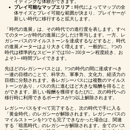
イティングな体験ができます。
プレイ可能なマップエリア：
時代によってマップの全
体サイズとプレイ可能な範囲が決まり、プレイヤーが
新しい時代に移行すると拡大します。
「時代の進展」は、その時代での進行度を表します。すべ
てのターンが時代の進展に少しだけ寄与します。一方、レ
ガシーパスのマイルストーンを達成するなどすると、時代
の進展メーターはより大きく増えます。一般的に、1つの
時代は標準的なスピードでは150～200ターン程度続き、お
よそ3～4時間プレイできます。
先ほどのレガシーパスとは、1つの時代の間に達成すべき
一連の目標のことで、科学力、軍事力、文化力、経済力の
目標に分類されます。各レガシーパスには複数のマイルス
トーンがあり、パスの先に進むほど大きな報酬を得ること
ができます。新しい報酬を獲得するたびに、次の時代への
移行時に利用できるボーナスが1つ以上解除されます。
レガシーパスをすべて完了すると、次の時代で手に入る
「黄金時代」のレガシーが解除されます。レガシーパスの
マイルストーンを1つでも完了できなかった場合は、関連
する「暗黒時代」のレガシーが解除されます。全てのパス