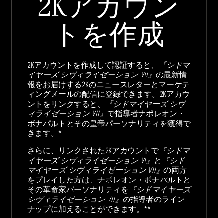
2Kアカウン
トを作成
2Kアカウントを作成して認証すると、
『シドマ
イヤーズ シヴィライゼーション VII』
の最新情
報をお届けする2Kのニュースレターとマーケテ
ィングメールの配信に登録できます。2Kアカウ
ントをリンクすると、
『シドマイヤーズ シヴ
ィライゼーション VII』
で指導者ナポレオン・
ボナパルトとその皇帝パーソナリティを獲得で
きます。*
さらに、リンクされた2Kアカウントで
『シドマ
イヤーズ シヴィライゼーション VI』
と
『シド
マイヤーズ シヴィライゼーション VII』
の両方
をプレイした方は、ナポレオン・ボナパルトと
その革命家パーソナリティを
『シドマイヤーズ
シヴィライゼーション VII』
の指導者のライン
ナップに加えることができます。**