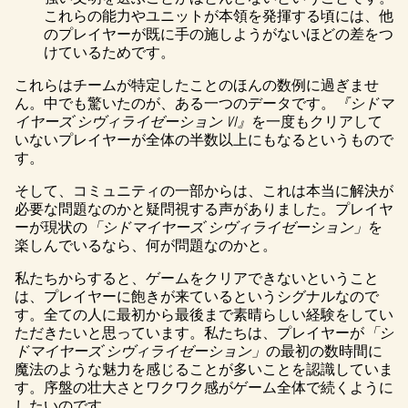
これらの能力やユニットが本領を発揮する頃には、他
のプレイヤーが既に手の施しようがないほどの差をつ
けているためです。
これらはチームが特定したことのほんの数例に過ぎませ
ん。中でも驚いたのが、ある一つのデータです。
『シドマ
イヤーズ シヴィライゼーション VI』
を一度もクリアして
いないプレイヤーが全体の半数以上にもなるというもので
す。
そして、コミュニティの一部からは、これは本当に解決が
必要な問題なのかと疑問視する声がありました。プレイヤ
ーが現状の
「シドマイヤーズ シヴィライゼーション」
を
楽しんでいるなら、何が問題なのかと。
私たちからすると、ゲームをクリアできないということ
は、プレイヤーに飽きが来ているというシグナルなので
す。全ての人に最初から最後まで素晴らしい経験をしてい
ただきたいと思っています。私たちは、プレイヤーが
「シ
ドマイヤーズ シヴィライゼーション」
の最初の数時間に
魔法のような魅力を感じることが多いことを認識していま
す。序盤の壮大さとワクワク感がゲーム全体で続くように
したいのです。