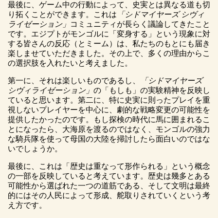
最後に、ゲーム中の行動によって、史実とは異なる道も切
り拓くことができます。これは
「シドマイヤーズ シヴィ
ライゼーション」
コミュニティが長らく議論してきたこと
です。エジプトがモンゴルに「変身する」という現象に対
する皆さんの反応（とミーム）は、私たちのもとにも届き
楽しませていただきました。その上で、多くの理由からこ
の選択肢を入れたいと考えました。
第一に、それは楽しいものであるし、
「シドマイヤーズ
シヴィライゼーション」
の「もしも」の実験精神を反映し
ていると思います。第二に、特に史実に則ったプレイを重
視しないプレイヤーを中心に、劇的な戦略変更の可能性を
提供したかったのです。もし探検の時代に馬に囲まれるこ
とになったら、大海原を渡るのではなく、モンゴルの強力
な騎兵隊を使って母国の大陸を掃討したら面白いのではな
いでしょうか。
最後に、これは「歴史は重なって形作られる」という概念
の一部を反映していると考えています。歴史は幾多とある
可能性から選ばれた一つの道筋である、そして文明は最終
的にはその人民によって形成、舵取りされていくという考
え方です。