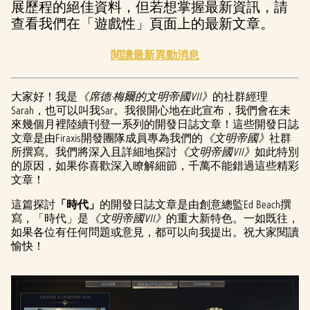
展歷程的絕佳資料，但若想掌握最新資訊，請
查看我們在「遊戲性」頁面上的最新文章。
閱讀最新異動消息
大家好！我是
《席德·梅爾的文明帝國VII》
的社群經理
Sarah，也可以叫我Sar。我很開心地在此宣布，我們會在未
來幾個月裡陸續刊登一系列的開發日誌文章！這些開發日誌
文章是由Firaxis開發團隊成員專為我們的
《文明帝國》
社群
所撰寫。我們將深入且詳細地探討
《文明帝國VII》
如此特別
的原因，如果你喜歡深入瞭解細節，千萬不能錯過這些精彩
文章！
這篇探討
「時代」
的開發日誌文章是由創意總監Ed Beach撰
寫，「時代」是
《文明帝國VII》
的重大新特色。一如既往，
如果各位有任何問題或意見，都可以向我提出。祝大家閱讀
愉快！