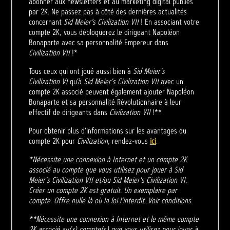
abonner aux newsletters et au marketing digital publiés
par 2K. Ne passez pas à côté des dernières actualités
concernant
Sid Meier’s Civilization VII
! En associant votre
compte 2K, vous débloquerez le dirigeant Napoléon
Bonaparte avec sa personnalité Empereur dans
Civilization VII
!*
Tous ceux qui ont joué aussi bien à
Sid Meier's
Civilization VI
qu’à
Sid Meier's Civilization VII
avec un
compte 2K associé peuvent également ajouter Napoléon
Bonaparte et sa personnalité Révolutionnaire à leur
effectif de dirigeants dans
Civilization VII
!**
Pour obtenir plus d'informations sur les avantages du
compte 2K pour
Civilization
, rendez-vous
ici
.
*Nécessite une connexion à Internet et un compte 2K
associé au compte que vous utilisez pour jouer à Sid
Meier's Civilization VII et/ou Sid Meier's Civilization VI.
Créer un compte 2K est gratuit. Un exemplaire par
compte. Offre nulle là où la loi l’interdit. Voir conditions.
**Nécessite une connexion à Internet et le même compte
2K associé au(x) compte(s) que vous utilisez pour jouer à