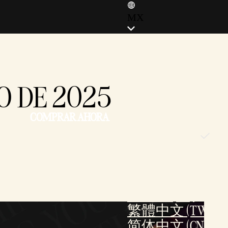
MX
ENGLISH (EN)
ENGLISH (GB)
FRANÇAIS (FR)
RO DE 2025
ITALIANO (IT)
DEUTSCH (DE)
COMPRAR AHORA
ESPAÑOL (ES)
ESPAÑOL (MX)
POLSKI
PORTUGUÊS (BR)
日本語 (JP)
한국어 (KR)
繁體中文 (TW)
简体中文 (CN)