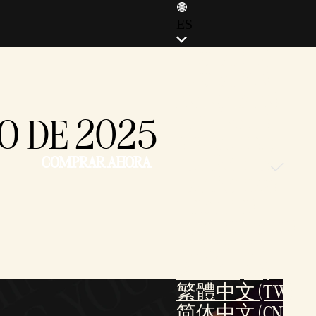
ES
ENGLISH (EN)
ENGLISH (GB)
FRANÇAIS (FR)
RO DE 2025
ITALIANO (IT)
DEUTSCH (DE)
COMPRAR AHORA
ESPAÑOL (ES)
ESPAÑOL (MX)
POLSKI (PL)
PORTUGUÊS (BR)
日本語 (JP)
한국어 (KR)
繁體中文 (TW)
简体中文 (CN)