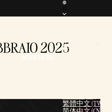
IT
ENGLISH (EN)
ENGLISH (GB)
FRANÇAIS (FR)
EBBRAIO 2025
ITALIANO (IT)
DEUTSCH (DE)
ACQUISTA ORA
ESPAÑOL (ES)
ESPAÑOL (MX)
POLSKI
PORTUGUÊS (BR)
日本語 (JP)
한국어 (KR)
繁體中文 (TW)
简体中文 (CN)