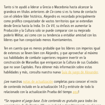
p
Tanto si te ayudó a liderar a Grecia o Macedonia hasta alcanzar la
grandeza en títulos anteriores
de Civ
como si es tu toma de contacto
t
con el célebre líder histórico, Alejandro es recordado principalmente
como prolífico conquistador de vastos territorios que se extendían
&
desde Grecia hasta la India. En
Civ VII
, su énfasis en aumentar la
Producción y la Cultura solo se puede comparar con su mejorado
P
poderío Militar, así como con su tendencia a entablar amistad con los
l
líderes que han conquistado menos Asentamientos.
a
Ten en cuenta que es menos probable que los líderes con imperios igual
de extensos se lleven bien con Alejandro, y que aprovechar al máximo
y
sus habilidades de combate superiores requiere invertir en la
construcción de Maravillas que enriquezcan la Cultura de sus Ciudades
que no sean Capitales. Para obtener más información sobre estas
habilidades y más, consulta nuestra nueva
Guía de juego de Alexander
.
Al
hacer
¡Lee nuestras
notas de actualización
completas para conocer el resto
clic
de contenido incluido en la actualización 1.4.0 y entérate de todo lo
en
relacionado con la actualización Prueba del tiempo
aquí
!
«Ace
ptar
*Se requiere el juego base. Este contenido es gratuito para todos los
y