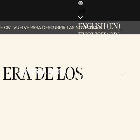
ES
ENGLISH (EN)
 CIV. ¡VUELVE PARA DESCUBRIR LAS NOVEDADES!
ENGLISH (GB)
FRANÇAIS (FR)
ITALIANO (IT)
DEUTSCH (DE)
 ERA DE LOS
COMPRAR AHORA
ESPAÑOL (ES)
ESPAÑOL (MX)
POLSKI (PL)
PORTUGUÊS (BR)
日本語 (JP)
한국어 (KR)
繁體中文 (TW)
简体中文 (CN)