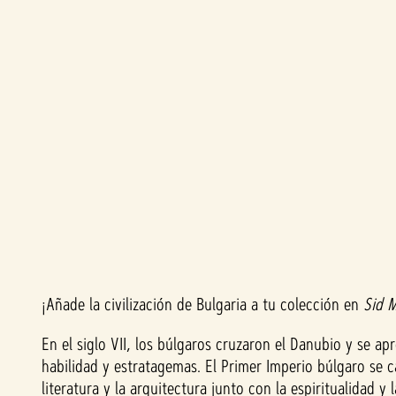
A
c
¡Añade la civilización de Bulgaria a tu colección en
Sid M
c
En el siglo VII, los búlgaros cruzaron el Danubio y se a
habilidad y estratagemas. El Primer Imperio búlgaro se c
e
literatura y la arquitectura junto con la espiritualidad