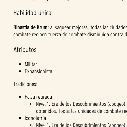
p
Habilidad única
t
Dinastía de Krum:
al saquear mejoras, todas las ciudade
&
combate reciben fuerza de combate disminuida contra di
P
Atributos
l
Militar
Expansionista
a
Tradiciones:
y
Falsa retirada
Nivel 1, Era de los Descubrimientos (apogeo):
Al
obtenidos. Todas las unidades de combate rec
hace
Iconolatría
r clic
Nivel 1, Era de los Descubrimientos (apogeo):