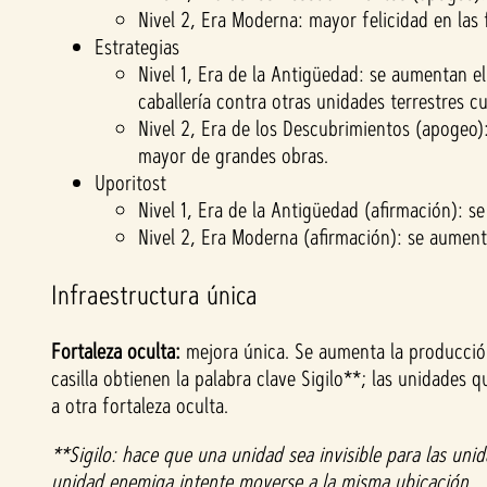
en
Nivel 2, Era Moderna: mayor felicidad en las
«Ace
Estrategias
ptar
Nivel 1, Era de la Antigüedad: se aumentan e
y
caballería contra otras unidades terrestres
repr
Nivel 2, Era de los Descubrimientos (apoge
oduc
mayor de grandes obras.
ir»,
Uporitost
acep
Nivel 1, Era de la Antigüedad (afirmación): 
tas
Nivel 2, Era Moderna (afirmación): se aumen
la
políti
Infraestructura única
ca
Fortaleza oculta:
mejora única. Se aumenta la producció
de
casilla obtienen la palabra clave Sigilo**; las unidade
priva
a otra fortaleza oculta.
cida
d de
**Sigilo: hace que una unidad sea invisible para las u
unidad enemiga intente moverse a la misma ubicación.
YouT