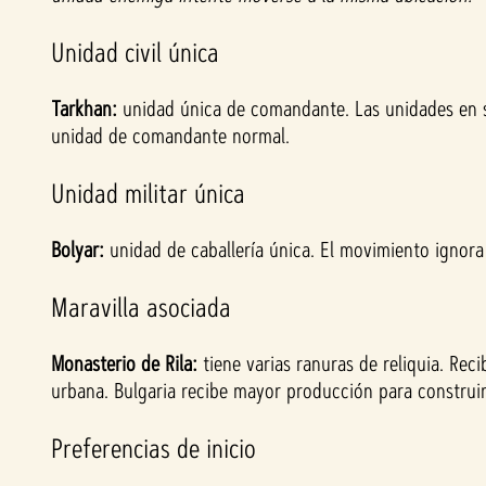
ube
Unidad civil única
y la
trans
Tarkhan:
unidad única de comandante. Las unidades en 
fere
unidad de comandante normal.
ncia
de
Unidad militar única
dato
s a
Bolyar:
los
unidad de caballería única. El movimiento ignor
servi
Maravilla asociada
dore
s de
Goog
Monasterio de Rila:
tiene varias ranuras de reliquia. Rec
le.
urbana. Bulgaria recibe mayor producción para construir 
Preferencias de inicio