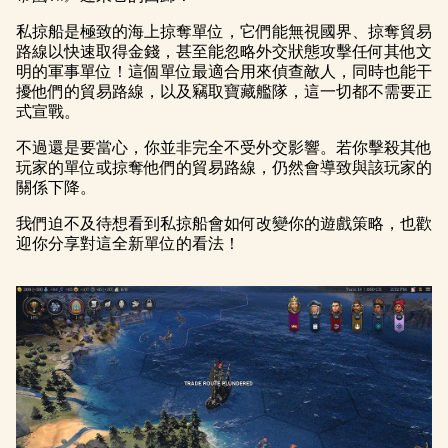
私掠船是極致的海上掠奪單位，它們能無視國界、掠奪貿易
路線以快速取得金錢，甚至能忽略外交狀態攻擊任何其他文
明的軍事單位！這個單位最適合用來偵查敵人，同時也能干
擾他們的貿易路線，以及竊取寶藏艦隊，這一切都不需要正
式宣戰。
不過還是要當心，你並非完全不受外交影響。若你擊殺其他
玩家的單位或掠奪他們的貿易路線，仍然會導致與該玩家的
關係下降。
我們迫不及待想看到私掠船會如何改變你的遊戲策略，也歡
迎你分享對這全新單位的看法！