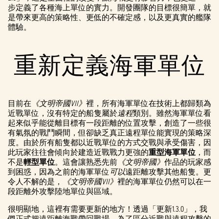
步定義了各種海上單位的實力。開發團隊的目標很簡單，就
是帶來更高的策略性、更低的不確定感，以及更真實的艦隊
體驗。
重新定義海軍單位
目前在
《文明帝國VII》
裡，所有海軍單位在技術上都歸類為
近戰單位，沒有特定的船隻屬於
遠程
類別。雖然海軍單位看
起來似乎能從離目標有一段距離的位置攻擊，創造了一些很
有氣氛的戰鬥瞬間，但卻缺乏真正遠程單位能實現的策略深
度。由於所有船隻都以近戰單位的方式交戰與承受傷害，因
此玩家往往會傾向於建造近戰戰力更強的
重型海軍單位
，而
不是
輕型單位
。這會讓熟悉先前
《文明帝國》
作品的玩家感
到困惑，因為之前的海軍單位
可以
遠距離攻擊其他船隻。更
令人不解的是，
《文明帝國VII》
裡的海軍單位仍然可以在一
段距離外攻擊陸地單位與區域。
很明顯地，這裡有需要更新的地方！透過「更新1.3.0」，我
們正式把遠距離海戰帶回戰場。為了區分近戰與遠程攻擊的