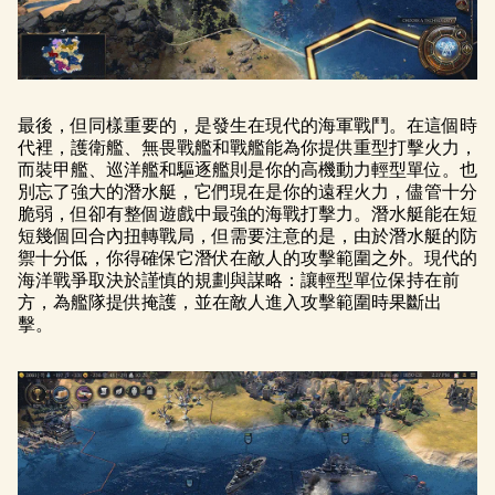
最後，但同樣重要的，是發生在現代的海軍戰鬥。在這個時
代裡，護衛艦、無畏戰艦和戰艦能為你提供重型打擊火力，
而裝甲艦、巡洋艦和驅逐艦則是你的高機動力輕型單位。也
別忘了強大的潛水艇，它們現在是你的遠程火力，儘管十分
脆弱，但卻有整個遊戲中最強的海戰打擊力。潛水艇能在短
短幾個回合內扭轉戰局，但需要注意的是，由於潛水艇的防
禦十分低，你得確保它潛伏在敵人的攻擊範圍之外。現代的
海洋戰爭取決於謹慎的規劃與謀略：讓輕型單位保持在前
方，為艦隊提供掩護，並在敵人進入攻擊範圍時果斷出
擊。