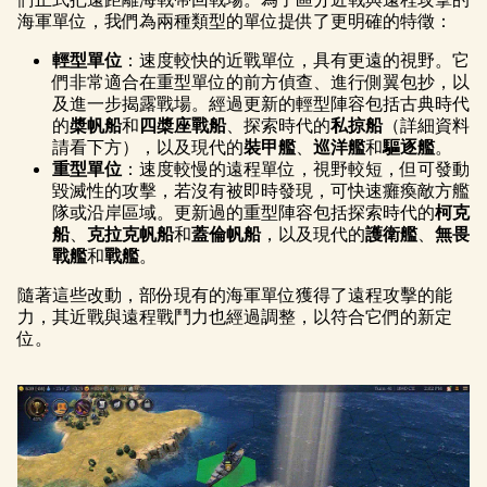
海軍單位，我們為兩種類型的單位提供了更明確的特徵：
輕型單位
：速度較快的近戰單位，具有更遠的視野。它
們非常適合在重型單位的前方偵查、進行側翼包抄，以
及進一步揭露戰場。經過更新的輕型陣容包括古典時代
的
槳帆船
和
四槳座戰船
、探索時代的
私掠船
（詳細資料
請看下方），以及現代的
裝甲艦
、
巡洋艦
和
驅逐艦
。
重型單位
：速度較慢的遠程單位，視野較短，但可發動
毀滅性的攻擊，若沒有被即時發現，可快速癱瘓敵方艦
隊或沿岸區域。更新過的重型陣容包括探索時代的
柯克
船
、
克拉克帆船
和
蓋倫帆船
，以及現代的
護衛艦
、
無畏
戰艦
和
戰艦
。
隨著這些改動，部份現有的海軍單位獲得了遠程攻擊的能
力，其近戰與遠程戰鬥力也經過調整，以符合它們的新定
位。