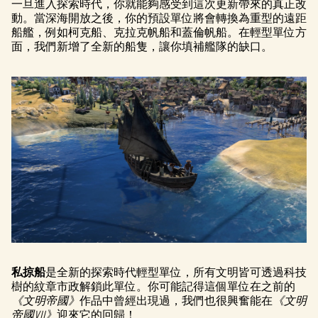
一旦進入探索時代，你就能夠感受到這次更新帶來的真正改
動。當深海開放之後，你的預設單位將會轉換為重型的遠距
船艦，例如柯克船、克拉克帆船和蓋倫帆船。在輕型單位方
面，我們新增了全新的船隻，讓你填補艦隊的缺口。
私掠船
是全新的探索時代輕型單位，所有文明皆可透過科技
樹的紋章市政解鎖此單位。你可能記得這個單位在之前的
《文明帝國》
作品中曾經出現過，我們也很興奮能在
《文明
帝國VII》
迎來它的回歸！