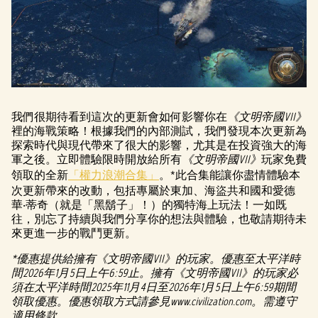
我們很期待看到這次的更新會如何影響你在
《文明帝國VII》
裡的海戰策略！根據我們的內部測試，我們發現本次更新為
探索時代與現代帶來了很大的影響，尤其是在投資強大的海
軍之後。立即體驗限時開放給所有
《文明帝國VII》
玩家免費
領取的全新
「權力浪潮合集」
。*此合集能讓你盡情體驗本
次更新帶來的改動，包括專屬於東加、海盜共和國和愛德
華‧蒂奇（就是「黑鬍子」！）的獨特海上玩法！一如既
往，別忘了持續與我們分享你的想法與體驗，也敬請期待未
來更進一步的戰鬥更新。
*優惠提供給擁有《文明帝國VII》的玩家。優惠至太平洋時
間2026年1月5日上午6:59止。擁有《文明帝國VII》的玩家必
須在太平洋時間2025年11月4日至2026年1月5日上午6:59期間
領取優惠。優惠領取方式請參見www.civilization.com。需遵守
適用條款。