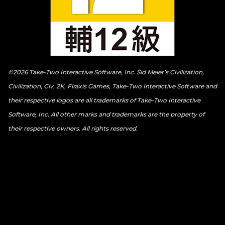
©2026 Take-Two Interactive Software, Inc. Sid Meier’s Civilization,
Civilization, Civ, 2K, Firaxis Games, Take-Two Interactive Software and
their respective logos are all trademarks of Take-Two Interactive
Software, Inc. All other marks and trademarks are the property of
their respective owners. All rights reserved.