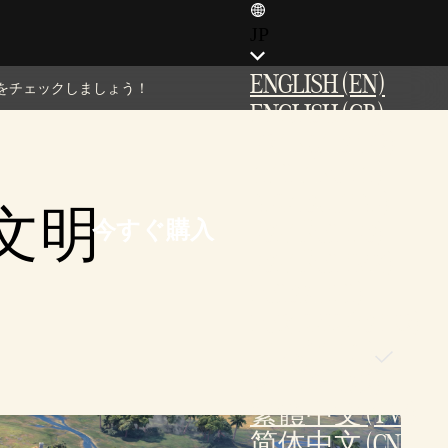
JP
ENGLISH (EN)
をチェックしましょう！
ENGLISH (GB)
FRANÇAIS (FR)
ITALIANO (IT)
DEUTSCH (DE)
の文明
今すぐ購入
ESPAÑOL (ES)
ESPAÑOL (MX)
POLSKI (PL)
PORTUGUÊS (BR)
日本語 (JP)
한국어 (KR)
繁體中文 (TW)
简体中文 (CN)