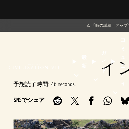
⚠️ 「時の試練」ア
コ
ミ
ガ
最
ュ
イン
イ
新
ニ
ド
テ
予想読了時間
46 seconds
ィ
SNSでシェア