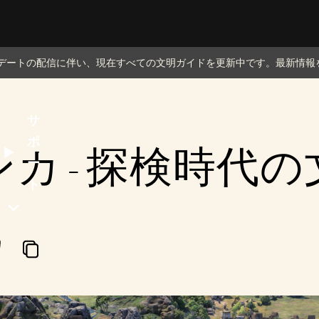
ップデートの配信に伴い、現在すべての文明ガイドを更新中です。最新情報
サ
ポ
カ - 探検時代
ー
ト