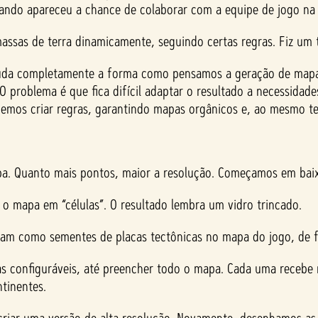
quando apareceu a chance de colaborar com a equipe de jogo na 
assas de terra dinamicamente, seguindo certas regras. Fiz um te
uda completamente a forma como pensamos a geração de mapas
roblema é que fica difícil adaptar o resultado a necessidades
demos criar regras, garantindo mapas orgânicos e, ao mesmo te
pa. Quanto mais pontos, maior a resolução. Começamos em baix
 o mapa em “células”. O resultado lembra um vidro trincado.
onam como sementes de placas tectônicas no mapa do jogo, de 
ras configuráveis, até preencher todo o mapa. Cada uma recebe 
tinentes.