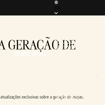
BR
ENGLISH (EN)
ENGLISH (GB)
FRANÇAIS (FR)
NA GERAÇÃO DE
ITALIANO (IT)
DEUTSCH (DE)
COMPRE AGORA
ESPAÑOL (ES)
ESPAÑOL (MX)
POLSKI
PORTUGUÊS (BR)
日本語 (JP)
한국어 (KR)
繁體中文 (TW)
 atualizações exclusivas sobre a geração de mapas.
简体中文 (CN)