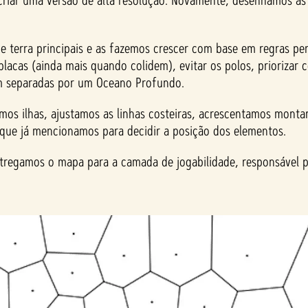
riar uma versão de alta resolução. Novamente, desenhamos as 
e terra principais e as fazemos crescer com base em regras pe
acas (ainda mais quando colidem), evitar os polos, priorizar ce
uem separadas por um Oceano Profundo.
os ilhas, ajustamos as linhas costeiras, acrescentamos montan
 que já mencionamos para decidir a posição dos elementos.
ntregamos o mapa para a camada de jogabilidade, responsável po