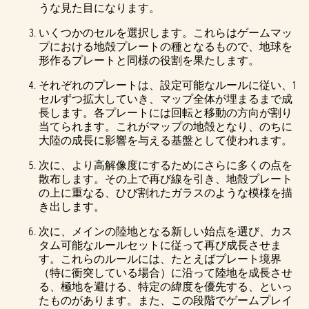
うな見た目になります。
いくつかのセルを選択します。これらはゲームマッ
プにおける地殻プレートの種となるもので、地球を
形作るプレートと同様の役割を果たします。
それぞれのプレートは、設定可能なルールに従い、1
セルずつ拡大していき、マップ全体が埋まるまで成
長します。各プレートには回転と移動の方向が割り
当てられます。これがマップの地殻となり、のちに
大陸の成長に影響を与える基盤として使われます。
次に、より高解像度にするためにさらに多くの点を
散布します。その上で再び線を引き、地殻プレート
の上に重なる、ひび割れたガラスのような模様を描
き出します。
次に、メインの陸地となる新しい始点を選び、カス
タム可能なルールセットに従って再び成長させま
す。これらのルールには、たとえばプレート境界
（特に衝突している場合）に沿って陸地を成長させ
る、極地を避ける、特定の緯度を優先する、といっ
たものがあります。また、この段階でゲームプレイ