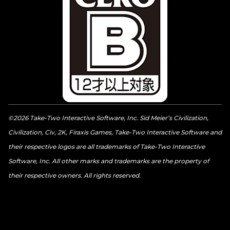
©2026 Take-Two Interactive Software, Inc. Sid Meier’s Civilization,
Civilization, Civ, 2K, Firaxis Games, Take-Two Interactive Software and
their respective logos are all trademarks of Take-Two Interactive
Software, Inc. All other marks and trademarks are the property of
their respective owners. All rights reserved.