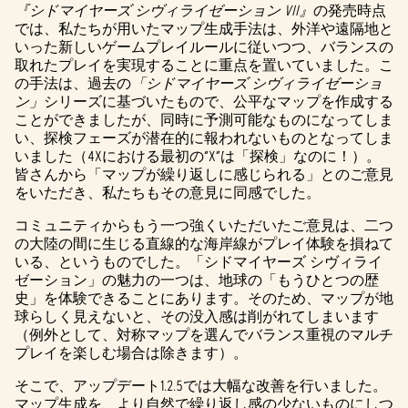
『シドマイヤーズ シヴィライゼーション VII』
の発売時点
では、私たちが用いたマップ生成手法は、外洋や遠隔地と
いった新しいゲームプレイルールに従いつつ、バランスの
取れたプレイを実現することに重点を置いていました。こ
の手法は、過去の
「シドマイヤーズ シヴィライゼーショ
ン」
シリーズに基づいたもので、公平なマップを作成する
ことができましたが、同時に予測可能なものになってしま
い、探検フェーズが潜在的に報われないものとなってしま
いました（4Xにおける最初の“X”は「探検」なのに！）。
皆さんから「マップが繰り返しに感じられる」とのご意見
をいただき、私たちもその意見に同感でした。
コミュニティからもう一つ強くいただいたご意見は、二つ
の大陸の間に生じる直線的な海岸線がプレイ体験を損ねて
いる、というものでした。「シドマイヤーズ シヴィライ
ゼーション」の魅力の一つは、地球の「もうひとつの歴
史」を体験できることにあります。そのため、マップが地
球らしく見えないと、その没入感は削がれてしまいます
（例外として、対称マップを選んでバランス重視のマルチ
プレイを楽しむ場合は除きます）。
そこで、アップデート1.2.5では大幅な改善を行いました。
マップ生成を、より自然で繰り返し感の少ないものにしつ