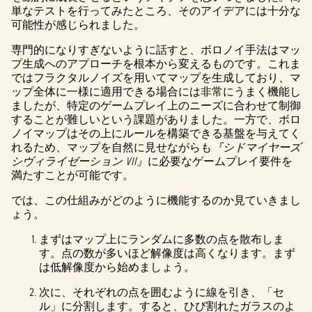
単なテストを行ってみたところ、そのアイデアには十分な
可能性が感じられました。
専門的になりすぎないように話すと、ボロノイ手法はマッ
プ生成へのアプローチを根本から変えるものです。これま
ではフラクタルノイズを用いてマップを生成しており、マ
ップ全体に一様に適用できる場合には非常にうまく機能し
ましたが、特定のゲームプレイ上のニーズに合わせて制御
することが難しいという課題がありました。一方で、ボロ
ノイマップはその上にルールを構築できる基盤を与えてく
れるため、マップを自然に見せながらも
『シドマイヤーズ
シヴィライゼーション VII』
に必要なゲームプレイ要件を
満たすことが可能です。
では、この仕組みがどのように機能するのか見ていきまし
ょう。
まずはマップ上にランダムに多数の点を散布しま
す。点の数が多いほど解像度は高くなります。まず
は低解像度から始めましょう。
次に、それぞれの点を囲むように線を引き、「セ
ル」に分割します。すると、ひび割れたガラスのよ