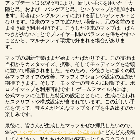
アップデート1.2.5の配信により、新しい手法を用いた「大
陸と島」および「パンゲアと島」というマップが追加され
ます。前者はシングルプレイにおける新しいデフォルトと
なります。従来のマップで遊びたい場合も、元の名前のま
ま引き続き利用可能です。こうした従来のマップは、ばら
つきが少ないことでプレイヤー間のバランスを保ちやすい
ことから、マルチプレイ環境で好まれる場合がありま
す。
マップの刷新作業はまだ始まったばかりです。この技術は
当初からカスタマイズ、拡張、そしてモッディングを念頭
に置いて構築されました。そのため、今後さらに多くの既
存マップタイプの改善、マップオプションや設定の追加が
期待できます。そして、モッダーの皆さんに朗報です。ボ
ロノイマップも利用可能です！ ゲームファイル内には、
公式マップに使用した特定の設定とともに、生成に使われ
たスクリプトや構成設定が含まれています。この新しい手
法を使って、皆さんがどんなマップタイプを生み出すのか
楽しみです。
最後に、皆さんが生成したマップをぜひ拝見したいので、
SNSや
「シヴィライゼーション」
公式Discord
にどんどん投稿
してください。私たちは今回の変更にとてもワクワクして