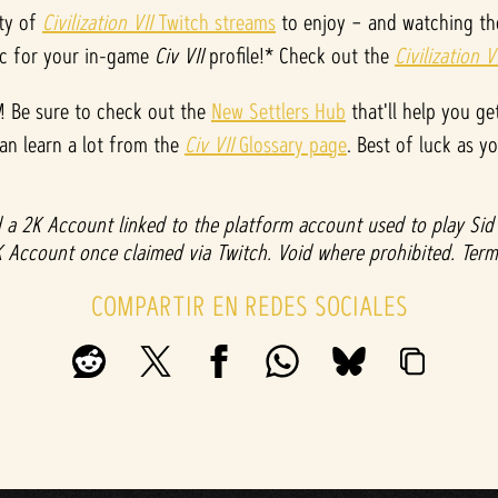
nty of
Civilization VII
Twitch streams
to enjoy – and watching th
ic for your in-game
Civ VII
profile!* Check out the
Civilization VI
! Be sure to check out the
New Settlers Hub
that'll help you ge
can learn a lot from the
Civ VII
Glossary page
. Best of luck as 
a 2K Account linked to the platform account used to play Sid M
K Account once claimed via Twitch. Void where prohibited. Term
COMPARTIR EN REDES SOCIALES