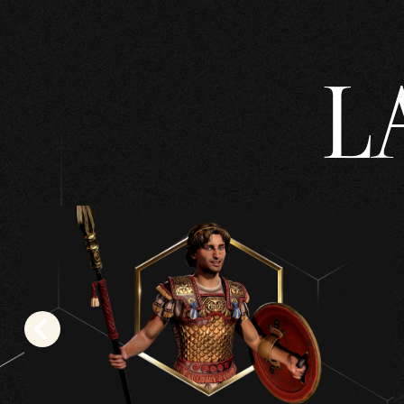
repr
oduc
ir»,
L
acep
tas
la
políti
ca
de
priva
cida
d de
YouT
ube
y la
trans