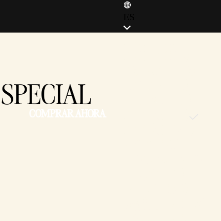
ES
ENGLISH (EN)
ENGLISH (GB)
FRANÇAIS (FR)
 SPECIAL
ITALIANO (IT)
DEUTSCH (DE)
COMPRAR AHORA
ESPAÑOL (ES)
ESPAÑOL (MX)
POLSKI (PL)
PORTUGUÊS (BR)
日本語 (JP)
한국어 (KR)
繁體中文 (TW)
简体中文 (CN)