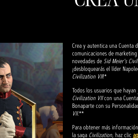
Crea y autentica una Cuenta de
comunicaciones de marketing d
novedades de
Sid Meier's Civil
¡desbloquearás el líder Napo
Civilization VII
!*
Todos los usuarios que hayan
Civilization VII
con una Cuenta
Bonaparte con su Personalidad
VII
.**
Para obtener más información
la saga
Civilization
, haz clic
aq