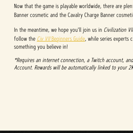
Now that the game is playable worldwide, there are ple
&
Banner cosmetic and the Cavalry Charge Banner cosmet
P
In the meantime, we hope you'll join us in
Civilization VII
l
follow the
Civ VII
Beginners Guide
, while series experts 
something you believe in!
a
*Requires an internet connection, a Twitch account, and 
y
Account. Rewards will be automatically linked to your 2
Al
hace
r clic
en
«Ace
ptar
y