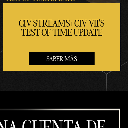
CIV STREAMS: CIV VII'S
TEST OF TIME UPDATE
SABER MÁS
NA CUENTA DE