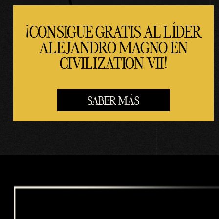
fere
ncia
¡CONSIGUE GRATIS AL LÍDER
de
dato
ALEJANDRO MAGNO EN
s a
CIVILIZATION VII!
los
servi
dore
SABER MÁS
s de
Goog
le.