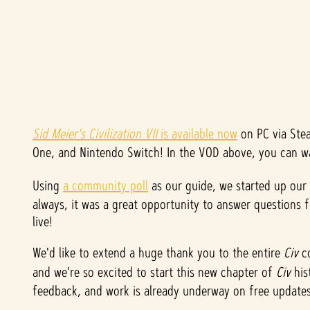
Sid Meier's Civilization VII
A
is available now
on PC via Stea
One, and Nintendo Switch! In the VOD above, you can 
c
Using
a community poll
as our guide, we started up our
c
always, it was a great opportunity to answer questions 
live!
e
We'd like to extend a huge thank you to the entire
Civ
c
p
and we're so excited to start this new chapter of
Civ
his
feedback, and work is already underway on free updates
t