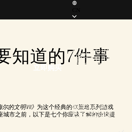
CN
ENGLISH (EN)
ENGLISH (GB)
FRANÇAIS (FR)
要知道的7件事
ITALIANO (IT)
DEUTSCH (DE)
立即购买
ESPAÑOL (ES)
ESPAÑOL (MX)
POLSKI (PL)
PORTUGUÊS (BR)
日本語 (JP)
梅尔的文明VII》
为这个经典的4X策略系列游戏
한국어 (KR)
座城市之前，以下是七个你应该了解的快速提
繁體中文 (TW)
简体中文 (CN)