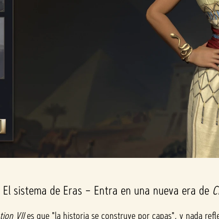
. El sistema de Eras – Entra en una nueva era de
C
ation VII
es que "la historia se construye por capas", y nada re