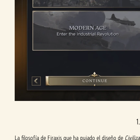
1
La filosofía de Firaxis que ha guiado el diseño de
Civiliz