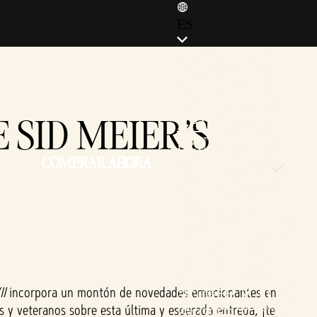
ES
ENGLISH (EN)
ENGLISH (GB)
FRANÇAIS (FR)
 SID MEIER'S
ITALIANO (IT)
DEUTSCH (DE)
COMPRAR AHORA
ESPAÑOL (ES)
ESPAÑOL (MX)
POLSKI (PL)
PORTUGUÊS (BR)
日本語 (JP)
한국어 (KR)
繁體中文 (TW)
II
incorpora un montón de novedades emocionantes en
s y veteranos sobre esta última y esperada entrega, ¡te
简体中文 (CN)