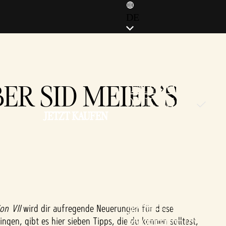
DE
ENGLISH (EN)
ENGLISH (GB)
FRANÇAIS (FR)
ER SID MEIER'S
ITALIANO (IT)
DEUTSCH (DE)
JETZT KAUFEN
ESPAÑOL (ES)
ESPAÑOL (MX)
POLSKI (PL)
PORTUGUÊS (BR)
日本語 (JP)
한국어 (KR)
繁體中文 (TW)
ion VII
wird dir aufregende Neuerungen für diese
gen, gibt es hier sieben Tipps, die du kennen solltest,
简体中文 (CN)