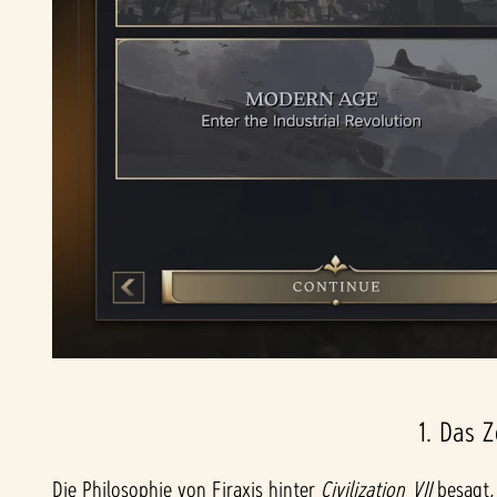
1. Das 
Die Philosophie von Firaxis hinter
Civilization VII
besagt, 