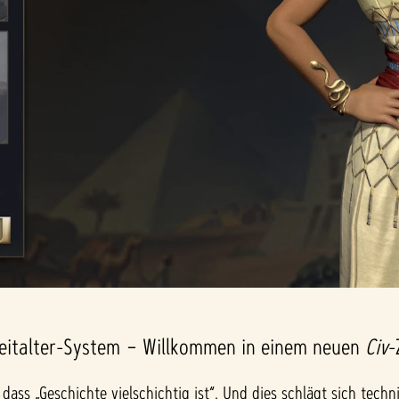
Zeitalter-System – Willkommen in einem neuen
Civ
-
dass „Geschichte vielschichtig ist“. Und dies schlägt sich tech