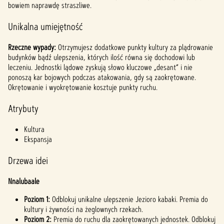
bowiem naprawdę straszliwe.
Unikalna umiejętność
Rzeczne wypady:
Otrzymujesz dodatkowe punkty kultury za plądrowanie
budynków bądź ulepszenia, których ilość równa się dochodowi lub
leczeniu. Jednostki lądowe zyskują słowo kluczowe „desant” i nie
ponoszą kar bojowych podczas atakowania, gdy są zaokrętowane.
Okrętowanie i wyokrętowanie kosztuje punkty ruchu.
Atrybuty
Kultura
Ekspansja
Drzewa idei
Nnalubaale
Poziom 1:
Odblokuj unikalne ulepszenie Jezioro kabaki. Premia do
kultury i żywności na żeglownych rzekach.
Poziom 2:
Premia do ruchu dla zaokrętowanych jednostek. Odblokuj