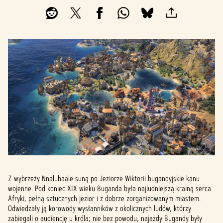
Z wybrzeży Nnalubaale suną po Jeziorze Wiktorii bugandyjskie kanu
wojenne. Pod koniec XIX wieku Buganda była najludniejszą krainą serca
Afryki, pełną sztucznych jezior i z dobrze zorganizowanym miastem.
Odwiedzały ją korowody wysłanników z okolicznych ludów, którzy
zabiegali o audiencję u króla; nie bez powodu, najazdy Bugandy były