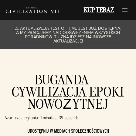
KUP TERAZ
⚠️ AKTUALIZACJA TEST OF TIME JEST JUŻ DOSTĘPNA,
A MY PRACUJEMY NAD ODŚWIEŻENIEM WSZYSTKICH
PORADNIKÓW. TU ZNAJDZIESZ NAJNOWSZE
AKTUALIZACJE!
BUGANDA –
CYWILIZACJA EPOKI
NOWOŻYTNEJ
Szac. czas czytania
1 minutes, 39 seconds
UDOSTĘPNIJ W MEDIACH SPOŁECZNOŚCIOWYCH