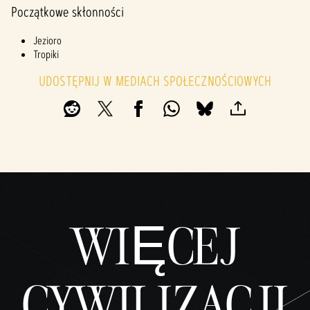
Początkowe skłonności
Jezioro
Tropiki
UDOSTĘPNIJ W MEDIACH SPOŁECZNOŚCIOWYCH
WIĘCEJ
CYWILIZACJI