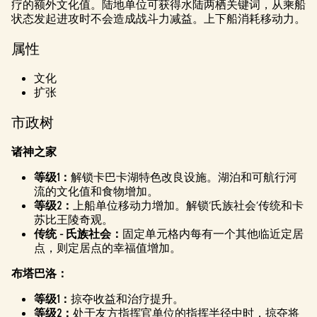
疗的额外文化值。陆地单位可获得水陆两栖关键词，从乘船
状态发起进攻时不会造成战斗力减益。上下船消耗移动力。
属性
文化
扩张
市政树
诸神之家
等级1：
解锁卡巴卡湖特色改良设施。湖泊和可航行河
流的文化值和食物增加。
等级2：
上船单位移动力增加。解锁‘氏族社会’传统和卡
苏比王陵奇观。
传统 - 氏族社会：
固定单元格内每有一个其他临近定居
点，则定居点的幸福值增加。
布塔巴洛：
等级1：
掠夺收益和治疗提升。
等级2：
处于友方指挥官单位的指挥半径中时，掠夺将