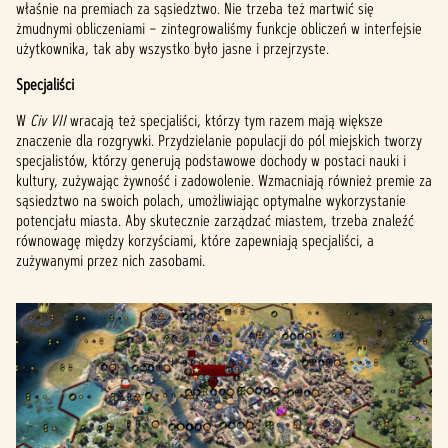
właśnie na premiach za sąsiedztwo. Nie trzeba też martwić się
żmudnymi obliczeniami – zintegrowaliśmy funkcje obliczeń w interfejsie
użytkownika, tak aby wszystko było jasne i przejrzyste.
Specjaliści
W
Civ VII
wracają też specjaliści, którzy tym razem mają większe
znaczenie dla rozgrywki. Przydzielanie populacji do pól miejskich tworzy
specjalistów, którzy generują podstawowe dochody w postaci nauki i
kultury, zużywając żywność i zadowolenie. Wzmacniają również premie za
sąsiedztwo na swoich polach, umożliwiając optymalne wykorzystanie
potencjału miasta. Aby skutecznie zarządzać miastem, trzeba znaleźć
równowagę między korzyściami, które zapewniają specjaliści, a
zużywanymi przez nich zasobami.