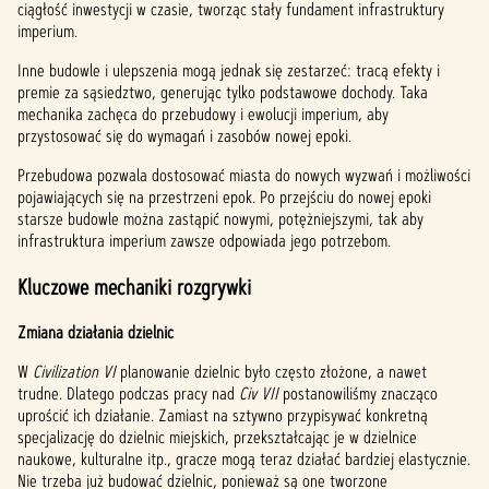
ciągłość inwestycji w czasie, tworząc stały fundament infrastruktury
imperium.
Inne budowle i ulepszenia mogą jednak się zestarzeć: tracą efekty i
premie za sąsiedztwo, generując tylko podstawowe dochody. Taka
mechanika zachęca do przebudowy i ewolucji imperium, aby
przystosować się do wymagań i zasobów nowej epoki.
Przebudowa pozwala dostosować miasta do nowych wyzwań i możliwości
pojawiających się na przestrzeni epok. Po przejściu do nowej epoki
starsze budowle można zastąpić nowymi, potężniejszymi, tak aby
infrastruktura imperium zawsze odpowiada jego potrzebom.
Kluczowe mechaniki rozgrywki
Zmiana działania dzielnic
W
Civilization VI
planowanie dzielnic było często złożone, a nawet
trudne. Dlatego podczas pracy nad
Civ VII
postanowiliśmy znacząco
uprościć ich działanie. Zamiast na sztywno przypisywać konkretną
specjalizację do dzielnic miejskich, przekształcając je w dzielnice
naukowe, kulturalne itp., gracze mogą teraz działać bardziej elastycznie.
Nie trzeba już budować dzielnic, ponieważ są one tworzone