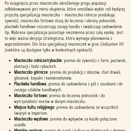
Po osiągnięciu przez miasteczko określonego progu populacji
odblokowywane jest menu skupienia, które umożliwia wybór roli będącej
przyszłą specjalizacją miasteczka – miasteczka rolnicze produkują
żywność, miasteczka fortowe służą do leczenia i obrony jednostek,
placówki handlowe rozszerzają zasięg handlu i zwiększają zadowolenie
itp. Wybrana specjalizacja pozostaje niezmienna przez całą epokę. Jest
to więc ważna decyzja strategiczna, która wymaga planowania z
wyprzedzeniem. Oto lista specjalizacji miasteczek w grze
Civilization VII
(niektóre są dostępne tylko w konkretnych epokach):
Miasteczko rolnicze/rybackie
: premia do żywności z farm, pastwisk,
plantacji i łodzi rybackich.
Miasteczko górnicze
: premia do produkcji z obozów, chat drwali,
glinianek, kopalni i kamieniołomów.
Placówka handlowa
: premia do zadowolenia z pól z zasobami i do
zasięgu szlaków handlowych.
Miasteczko fortowe:
premia do leczenia jednostek i do
wytrzymałości murów w danym miasteczku.
Miejsce kultu religijnego
: premia do zadowolenia ze wszystkich
świątyń w imperium.
Miasteczko węzłowe
: premia do wpływów za każde połączone
osiedle.
Miejskie centrum
: premia do nauki i kultury w dzielnicach z dwiema