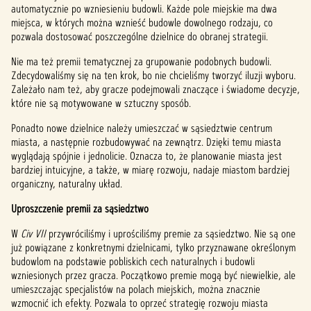
automatycznie po wzniesieniu budowli. Każde pole miejskie ma dwa
miejsca, w których można wznieść budowle dowolnego rodzaju, co
pozwala dostosować poszczególne dzielnice do obranej strategii.
Nie ma też premii tematycznej za grupowanie podobnych budowli.
Zdecydowaliśmy się na ten krok, bo nie chcieliśmy tworzyć iluzji wyboru.
Zależało nam też, aby gracze podejmowali znaczące i świadome decyzje,
które nie są motywowane w sztuczny sposób.
Ponadto nowe dzielnice należy umieszczać w sąsiedztwie centrum
miasta, a następnie rozbudowywać na zewnątrz. Dzięki temu miasta
wyglądają spójnie i jednolicie. Oznacza to, że planowanie miasta jest
bardziej intuicyjne, a także, w miarę rozwoju, nadaje miastom bardziej
organiczny, naturalny układ.
Uproszczenie premii za sąsiedztwo
W
Civ VII
przywróciliśmy i uprościliśmy premie za sąsiedztwo. Nie są one
już powiązane z konkretnymi dzielnicami, tylko przyznawane określonym
budowlom na podstawie pobliskich cech naturalnych i budowli
wzniesionych przez gracza. Początkowo premie mogą być niewielkie, ale
umieszczając specjalistów na polach miejskich, można znacznie
wzmocnić ich efekty. Pozwala to oprzeć strategię rozwoju miasta