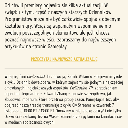
Od chwili premiery pojawiło się kilka aktualizacji! W
związku z tym, część z naszych starszych Dzienników
Programistów może nie być całkowicie spójna z obecnym
kształtem gry. Wciąż są wspaniałym wspomnieniem o
ewolucji poszczególnych elementów, ale jeśli chcesz
poznać najnowsze wieści, zapraszamy do najświeższych
artykułów na stronie Gameplay.
PRZECZYTAJ NAJNOWSZE AKTUALIZACJE
Witajcie, fani
Civilization
! To znowu ja, Sarah. Witam w kolejnym artykule
z cyklu Dziennik dewelopera, w którym zajmiemy się jednym z najczęściej
omawianych i najciekawszych aspektów
Civilization VII
: zarządzaniem
imperium. Jego autor – Edward Zhang – opowie szczegółowo, jak
zbudować imperium, które przetrwa próbę czasu. Pamiętajcie też, aby
obejrzeć naszą trzecią transmisję z cyklu Civ Streams w czwartek 7
listopada o 10:00 PT / 13:00 ET. Omówimy w niej epokę odkryć i nie tylko.
Oczywiście czekamy też na Wasze komentarze i pytania na kanałach
Civ
w mediach społecznościowych!