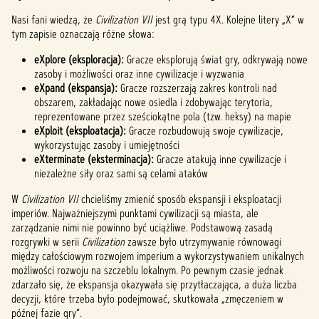
Nasi fani wiedzą, że
Civilization VII
jest grą typu 4X. Kolejne litery „X” w
tym zapisie oznaczają różne słowa:
eXplore (eksploracja):
Gracze eksplorują świat gry, odkrywają nowe
zasoby i możliwości oraz inne cywilizacje i wyzwania
eXpand (ekspansja):
Gracze rozszerzają zakres kontroli nad
obszarem, zakładając nowe osiedla i zdobywając terytoria,
reprezentowane przez sześciokątne pola (tzw. heksy) na mapie
eXploit (eksploatacja):
Gracze rozbudowują swoje cywilizacje,
wykorzystując zasoby i umiejętności
eXterminate (eksterminacja):
Gracze atakują inne cywilizacje i
niezależne siły oraz sami są celami ataków
W
Civilization VII
chcieliśmy zmienić sposób ekspansji i eksploatacji
imperiów. Najważniejszymi punktami cywilizacji są miasta, ale
zarządzanie nimi nie powinno być uciążliwe. Podstawową zasadą
rozgrywki w serii
Civilization
zawsze było utrzymywanie równowagi
między całościowym rozwojem imperium a wykorzystywaniem unikalnych
możliwości rozwoju na szczeblu lokalnym. Po pewnym czasie jednak
zdarzało się, że ekspansja okazywała się przytłaczająca, a duża liczba
decyzji, które trzeba było podejmować, skutkowała „zmęczeniem w
późnej fazie gry”.