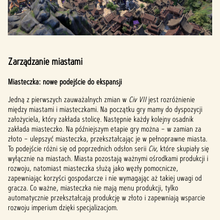
Zarządzanie miastami
Miasteczka: nowe podejście do ekspansji
Jedną z pierwszych zauważalnych zmian w
Civ VII
jest rozróżnienie
między miastami i miasteczkami. Na początku gry mamy do dyspozycji
założyciela, który zakłada stolicę. Następnie każdy kolejny osadnik
zakłada miasteczko. Na późniejszym etapie gry można – w zamian za
złoto – ulepszyć miasteczka, przekształcając je w pełnoprawne miasta.
To podejście różni się od poprzednich odsłon serii
Civ
, które skupiały się
wyłącznie na miastach. Miasta pozostają ważnymi ośrodkami produkcji i
rozwoju, natomiast miasteczka służą jako węzły pomocnicze,
zapewniając korzyści gospodarcze i nie wymagając aż takiej uwagi od
gracza. Co ważne, miasteczka nie mają menu produkcji, tylko
automatycznie przekształcają produkcję w złoto i zapewniają wsparcie
rozwoju imperium dzięki specjalizacjom.