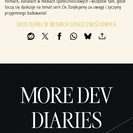
formach, kanałach w mediach społecznościowych i wszędzie tam, gdzie
toczą się dyskusje na temat serii
Civ
. Dziękujemy za uwagę i życzymy
przyjemnego budowania!
UDOSTĘPNIJ W MEDIACH SPOŁECZNOŚCIOWYCH
MORE DEV
DIARIES