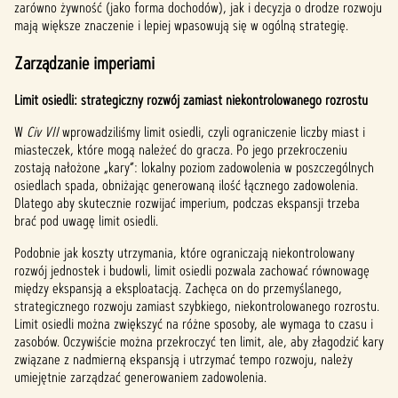
zarówno żywność (jako forma dochodów), jak i decyzja o drodze rozwoju
mają większe znaczenie i lepiej wpasowują się w ogólną strategię.
Zarządzanie imperiami
Limit osiedli: strategiczny rozwój zamiast niekontrolowanego rozrostu
W
Civ VII
wprowadziliśmy limit osiedli, czyli ograniczenie liczby miast i
miasteczek, które mogą należeć do gracza. Po jego przekroczeniu
zostają nałożone „kary”: lokalny poziom zadowolenia w poszczególnych
osiedlach spada, obniżając generowaną ilość łącznego zadowolenia.
Dlatego aby skutecznie rozwijać imperium, podczas ekspansji trzeba
brać pod uwagę limit osiedli.
Podobnie jak koszty utrzymania, które ograniczają niekontrolowany
rozwój jednostek i budowli, limit osiedli pozwala zachować równowagę
między ekspansją a eksploatacją. Zachęca on do przemyślanego,
strategicznego rozwoju zamiast szybkiego, niekontrolowanego rozrostu.
Limit osiedli można zwiększyć na różne sposoby, ale wymaga to czasu i
zasobów. Oczywiście można przekroczyć ten limit, ale, aby złagodzić kary
związane z nadmierną ekspansją i utrzymać tempo rozwoju, należy
umiejętnie zarządzać generowaniem zadowolenia.