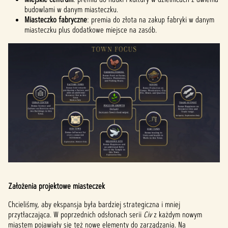
budowlami w danym miasteczku.
Miasteczko fabryczne
: premia do złota na zakup fabryki w danym
miasteczku plus dodatkowe miejsce na zasób.
Założenia projektowe miasteczek
Chcieliśmy, aby ekspansja była bardziej strategiczna i mniej
przytłaczająca. W poprzednich odsłonach serii
Civ
z każdym nowym
miastem pojawiały się też nowe elementy do zarządzania. Na