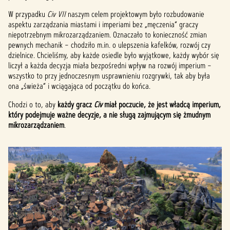
W przypadku
Civ VII
naszym celem projektowym było rozbudowanie
aspektu zarządzania miastami i imperiami bez „męczenia” graczy
niepotrzebnym mikrozarządzaniem. Oznaczało to konieczność zmian
pewnych mechanik – chodziło m.in. o ulepszenia kafelków, rozwój czy
dzielnice. Chcieliśmy, aby każde osiedle było wyjątkowe, każdy wybór się
liczył a każda decyzja miała bezpośredni wpływ na rozwój imperium –
wszystko to przy jednoczesnym usprawnieniu rozgrywki, tak aby była
ona „świeża” i wciągająca od początku do końca.
Chodzi o to, aby
każdy gracz
Civ
miał poczucie, że jest władcą imperium,
który podejmuje ważne decyzje, a nie sługą zajmującym się żmudnym
mikrozarządzaniem
.