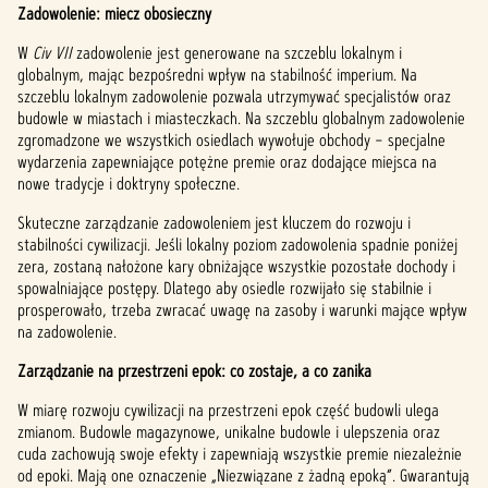
Zadowolenie: miecz obosieczny
W
Civ VII
zadowolenie jest generowane na szczeblu lokalnym i
globalnym, mając bezpośredni wpływ na stabilność imperium. Na
szczeblu lokalnym zadowolenie pozwala utrzymywać specjalistów oraz
budowle w miastach i miasteczkach. Na szczeblu globalnym zadowolenie
zgromadzone we wszystkich osiedlach wywołuje obchody – specjalne
wydarzenia zapewniające potężne premie oraz dodające miejsca na
nowe tradycje i doktryny społeczne.
Skuteczne zarządzanie zadowoleniem jest kluczem do rozwoju i
stabilności cywilizacji. Jeśli lokalny poziom zadowolenia spadnie poniżej
zera, zostaną nałożone kary obniżające wszystkie pozostałe dochody i
spowalniające postępy. Dlatego aby osiedle rozwijało się stabilnie i
prosperowało, trzeba zwracać uwagę na zasoby i warunki mające wpływ
na zadowolenie.
Zarządzanie na przestrzeni epok: co zostaje, a co zanika
W miarę rozwoju cywilizacji na przestrzeni epok część budowli ulega
zmianom. Budowle magazynowe, unikalne budowle i ulepszenia oraz
cuda zachowują swoje efekty i zapewniają wszystkie premie niezależnie
od epoki. Mają one oznaczenie „Niezwiązane z żadną epoką”. Gwarantują