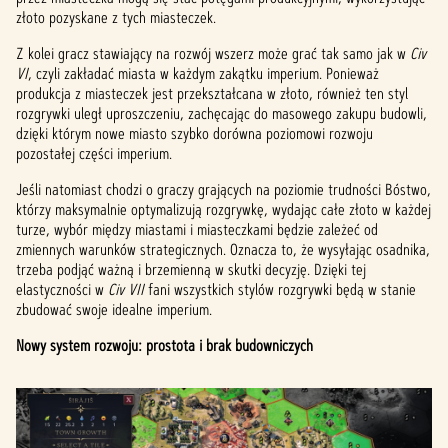
złoto pozyskane z tych miasteczek.
Z kolei gracz stawiający na rozwój wszerz może grać tak samo jak w
Civ
VI
, czyli zakładać miasta w każdym zakątku imperium. Ponieważ
produkcja z miasteczek jest przekształcana w złoto, również ten styl
rozgrywki uległ uproszczeniu, zachęcając do masowego zakupu budowli,
dzięki którym nowe miasto szybko dorówna poziomowi rozwoju
pozostałej części imperium.
Jeśli natomiast chodzi o graczy grających na poziomie trudności Bóstwo,
którzy maksymalnie optymalizują rozgrywkę, wydając całe złoto w każdej
turze, wybór między miastami i miasteczkami będzie zależeć od
zmiennych warunków strategicznych. Oznacza to, że wysyłając osadnika,
trzeba podjąć ważną i brzemienną w skutki decyzję. Dzięki tej
elastyczności w
Civ VII
fani wszystkich stylów rozgrywki będą w stanie
zbudować swoje idealne imperium.
Nowy system rozwoju: prostota i brak budowniczych