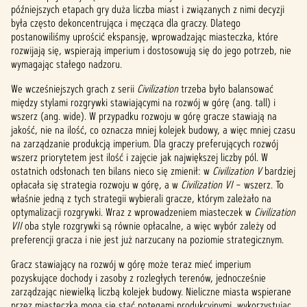
późniejszych etapach gry duża liczba miast i związanych z nimi decyzji
była często dekoncentrująca i męcząca dla graczy. Dlatego
postanowiliśmy uprościć ekspansję, wprowadzając miasteczka, które
rozwijają się, wspierają imperium i dostosowują się do jego potrzeb, nie
wymagając stałego nadzoru.
We wcześniejszych grach z serii
Civilization
trzeba było balansować
między stylami rozgrywki stawiającymi na rozwój w górę (ang. tall) i
wszerz (ang. wide). W przypadku rozwoju w górę gracze stawiają na
jakość, nie na ilość, co oznacza mniej kolejek budowy, a więc mniej czasu
na zarządzanie produkcją imperium. Dla graczy preferujących rozwój
wszerz priorytetem jest ilość i zajęcie jak największej liczby pól. W
ostatnich odsłonach ten bilans nieco się zmienił: w
Civilization V
bardziej
opłacała się strategia rozwoju w górę, a w
Civilization VI
– wszerz. To
właśnie jedną z tych strategii wybierali gracze, którym zależało na
optymalizacji rozgrywki. Wraz z wprowadzeniem miasteczek w
Civilization
VII
oba style rozgrywki są równie opłacalne, a więc wybór zależy od
preferencji gracza i nie jest już narzucany na poziomie strategicznym.
Gracz stawiający na rozwój w górę może teraz mieć imperium
pozyskujące dochody i zasoby z rozległych terenów, jednocześnie
zarządzając niewielką liczbą kolejek budowy. Nieliczne miasta wspierane
przez miasteczka mogą się stać potęgami produkcyjnymi, wykorzystując