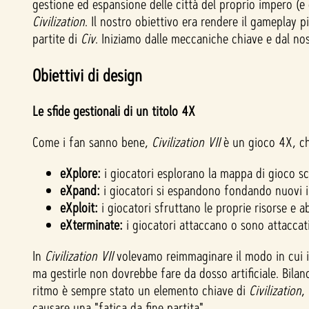
gestione ed espansione delle città del proprio impero (e
Civilization
. Il nostro obiettivo era rendere il gameplay p
partite di
Civ
. Iniziamo dalle meccaniche chiave e dal nos
Obiettivi di design
Le sfide gestionali di un titolo 4X
Come i fan sanno bene,
Civilization VII
è un gioco 4X, ch
eXplore:
i giocatori esplorano la mappa di gioco sc
eXpand:
i giocatori si espandono fondando nuovi i
eXploit:
i giocatori sfruttano le proprie risorse e ab
eXterminate:
i giocatori attaccano o sono attaccati
In
Civilization VII
volevamo reimmaginare il modo in cui i g
ma gestirle non dovrebbe fare da dosso artificiale. Bilan
ritmo è sempre stato un elemento chiave di
Civilization
,
causare una "fatica da fine partita".