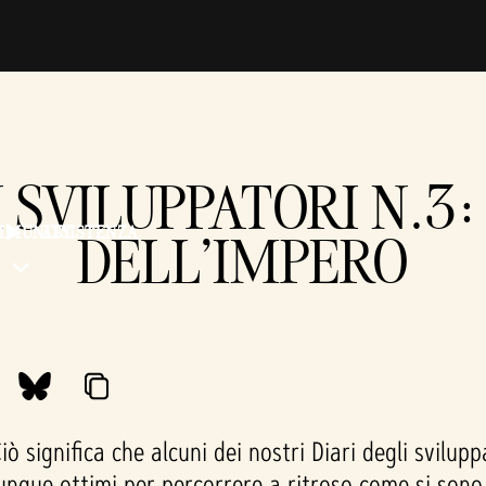
I SVILUPPATORI N.3:
MMUNITY
ASSISTENZA
DELL'IMPERO
 significa che alcuni dei nostri Diari degli svilupp
nque ottimi per percorrere a ritroso come si sono 