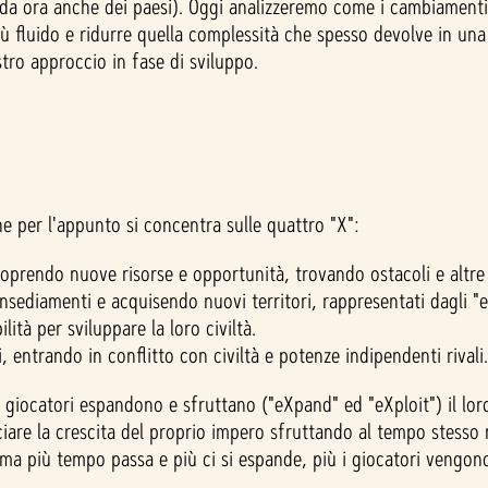
 da ora anche dei paesi). Oggi analizzeremo come i cambiamenti
iù fluido e ridurre quella complessità che spesso devolve in una 
tro approccio in fase di sviluppo.
e per l'appunto si concentra sulle quattro "X":
oprendo nuove risorse e opportunità, trovando ostacoli e altre c
nsediamenti e acquisendo nuovi territori, rappresentati dagli "
ilità per sviluppare la loro civiltà.
, entrando in conflitto con civiltà e potenze indipendenti rivali.
iocatori espandono e sfruttano ("eXpand" ed "eXploit") il loro 
ciare la crescita del proprio impero sfruttando al tempo stesso
 ma più tempo passa e più ci si espande, più i giocatori vengono