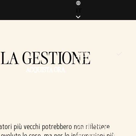
IT
ENGLISH (EN)
ENGLISH (GB)
FRANÇAIS (FR)
 LA GESTIONE
ITALIANO (IT)
DEUTSCH (DE)
ACQUISTA ORA
ESPAÑOL (ES)
ESPAÑOL (MX)
POLSKI (PL)
PORTUGUÊS (BR)
日本語 (JP)
한국어 (KR)
繁體中文 (TW)
atori più vecchi potrebbero non riflettere
简体中文 (CN)
evolute le cose, ma per le informazioni più