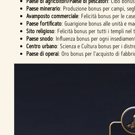
Paese di agricoltori/Paese di pescatori
: Cibo bonus
Paese minerario
: Produzione bonus per campi, seghe
Avamposto commerciale
: Felicità bonus per le cas
Paese fortificato
: Guarigione bonus alle unità e ma
Sito religioso
: Felicità bonus per tutti i templi nel
Paese snodo
: Influenza bonus per ogni insediament
Centro urbano
: Scienza e Cultura bonus per i distr
Paese di operai
: Oro bonus per l'acquisto di fabbr