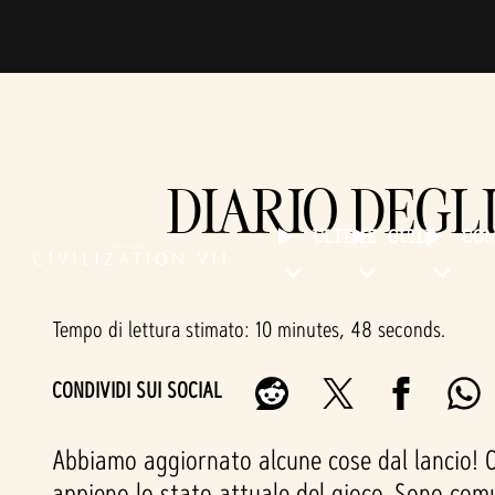
DIARIO DEGL
ULTIME
GUIDE
CO
Tempo di lettura stimato
10 minutes, 48 seconds
CONDIVIDI SUI SOCIAL
Abbiamo aggiornato alcune cose dal lancio! Ciò
appieno lo stato attuale del gioco. Sono comu