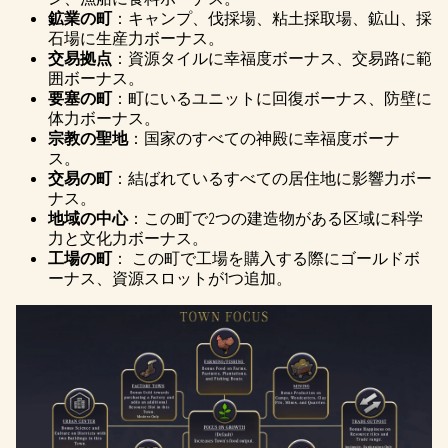
鉱業の町
：キャンプ、伐採場、粘土採取場、鉱山、採
石場に生産力ボーナス。
交易拠点
：資源タイルに幸福度ボーナス、交易路に範
囲ボーナス。
要塞の町
：町にいるユニットに回復ボーナス、防壁に
体力ボーナス。
宗教の聖地
：国家のすべての神殿に幸福度ボーナ
ス。
交易の町
：結ばれているすべての居住地に影響力ボー
ナス。
地域の中心
：この町で2つの建造物がある区域に科学
力と文化力ボーナス。
工場の町
： この町で工場を購入する際にゴールドボ
ーナス、資源スロットが1つ追加。