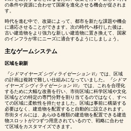
の条件や資源に合わせて国家を進化させる機会が促されま
す。
時代を進む中で、改築によって、都市を新たな課題や機会
に適応させることができます。次の時代へ移行した後は、
古い建造物をより強力な新しい建造物に置き換えて、国家
のインフラが常にニーズに適合するようにしましょう。
主なゲームシステム
区域を刷新
『シドマイヤーズ シヴィライゼーション VI』
では、区域
の計画は複雑で難しい仕組みになっていました。
『シドマ
イヤーズ シヴィライゼーション VII』
では、これを合理化
するために大幅な改善を行い、市街区域に科学区域や文化
区域などの特定の専門分野を割り当てるのではなく、すべ
ての区域に柔軟性を持たせました。区域は事前に構築する
必要はなく、建造物を配置すると自動的に設立されます。
市街タイルには、あらゆる種類の建造物を配置できる建造
物スロットが2つずつ用意されているので、戦略に合わせ
て区域をカスタマイズできます。