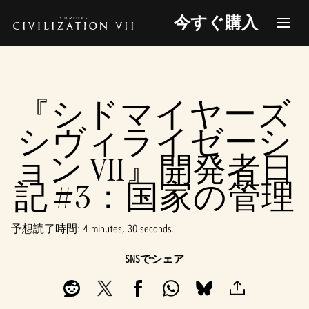
今すぐ購入
『シドマイヤーズ
シヴィライゼーシ
ョン VII』開発者日
記 #3：国家の管理
予想読了時間
4 minutes, 30 seconds
SNSでシェア