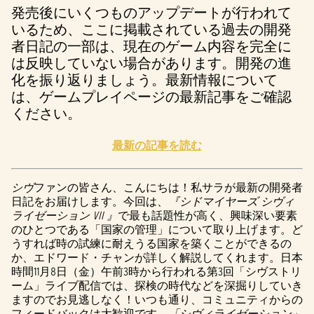
発売後にいくつものアップデートが行われて
いるため、ここに掲載されている過去の開発
者日記の一部は、現在のゲーム内容を完全に
は反映していない場合があります。開発の進
化を振り返りましょう。最新情報について
は、ゲームプレイページの最新記事をご確認
ください。
最新の記事を読む
シヴ
ファンの皆さん、こんにちは！私サラが最新の開発者
日記をお届けします。今回は、
『シドマイヤーズ シヴィ
ライゼーション VII 』
で最も話題性が高く、興味深い要素
のひとつである「国家の管理」について取り上げます。ど
うすれば時の試練に耐えうる国家を築くことができるの
か、エドワード・チャンが詳しく解説してくれます。日本
時間11月8日（金）午前3時から行われる第3回「シヴストリ
ーム」ライブ配信では、探検の時代などを深掘りしていき
ますのでお見逃しなく！いつも通り、コミュニティからの
フィードバックは大歓迎です。
「シヴィライゼーション」