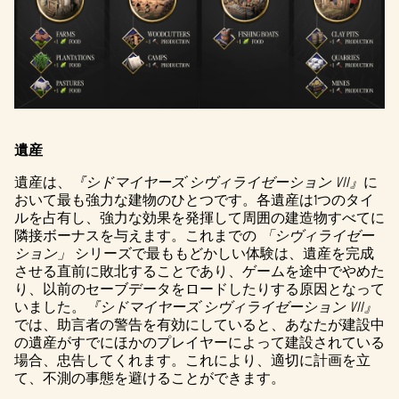
遺産
遺産は、
『シドマイヤーズ シヴィライゼーション VII』
に
おいて最も強力な建物のひとつです。各遺産は1つのタイ
ルを占有し、強力な効果を発揮して周囲の建造物すべてに
隣接ボーナスを与えます。これまでの
「シヴィライゼー
ション」
シリーズで最ももどかしい体験は、遺産を完成
させる直前に敗北することであり、ゲームを途中でやめた
り、以前のセーブデータをロードしたりする原因となって
いました。
『シドマイヤーズ シヴィライゼーション VII』
では、助言者の警告を有効にしていると、あなたが建設中
の遺産がすでにほかのプレイヤーによって建設されている
場合、忠告してくれます。これにより、適切に計画を立
て、不測の事態を避けることができます。