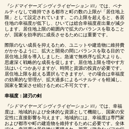
『シドマイヤーズ シヴィライゼーション VII』
では、ペナ
ルティなしで維持できる都市と町の数の上限が「居住地上
限」として設定されています。この上限を超えると、各居
住地の幸福度が低下し、ひいては総合幸福度産出量が減少
します。居住地上限の範囲内で拡大のバランスを取ること
が、国家を効率的に成長させるためには重要です。
際限のない成長を抑えるため、ユニットや建造物に維持費
がかかるように、拡大と開発の間にバランスを取る目的で
居住地上限を導入しました。急速で無秩序な拡大よりも、
思慮深く戦略的な成長を促します。居住地上限を増やす方
法はいくつかありますが、時間と資源の投資が必要です。
居住地上限を超える選択もできますが、その場合は幸福度
の効果的な管理が、拡大過多によるペナルティを軽減し、
国家を繁栄させ続けるために不可欠です。
幸福度：諸刃の剣
『シドマイヤーズ シヴィライゼーション VII』
では、幸福
度は、地域的および全体的な資源として機能し、国家の安
定性に直接影響を与えます。地域的には、幸福度は専門家
および都市や町の建造物を維持するために必要です。全体