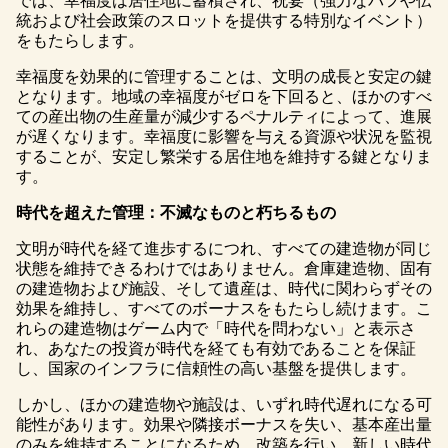
では、幸福度は居住地に蓄積され、祝宴（強力なバフや伝
統および社会政策のスロットを提供する特別なイベント）
をもたらします。
幸福度を効果的に管理することは、文明の成長と安定の鍵
となります。地域の幸福度がゼロを下回ると、ほかのすべ
ての産出物の生産量が減少するペナルティによって、進展
が遅くなります。幸福度に影響を与える資源や状況を監視
することが、安定し繁栄する居住地を維持する鍵となりま
す。
時代を超えた管理：不滅なものと朽ちるもの
文明が時代を経て進歩するにつれ、すべての建造物が同じ
状態を維持できるわけではありません。倉庫建造物、固有
の建造物および施設、そして遺産は、時代に関わらずその
効果を維持し、すべてのボーナスをもたらし続けます。こ
れらの建造物はゲーム内で「時代を問わない」と表示さ
れ、あなたの投資が時代を経ても有効であることを保証
し、国家のインフラに信頼性の高い基盤を提供します。
しかし、ほかの建造物や施設は、いずれ時代遅れになる可
能性があります。効果や隣接ボーナスを失い、基本産出量
のみを維持することになるため、改築を行い、新しい時代