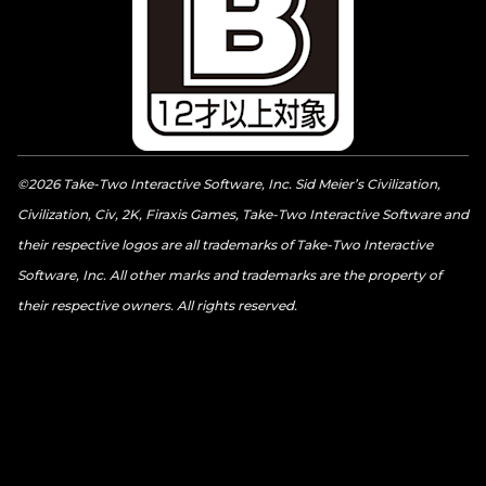
©2026 Take-Two Interactive Software, Inc. Sid Meier’s Civilization,
Civilization, Civ, 2K, Firaxis Games, Take-Two Interactive Software and
their respective logos are all trademarks of Take-Two Interactive
Software, Inc. All other marks and trademarks are the property of
their respective owners. All rights reserved.