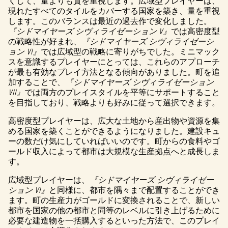
くして、量よりも質を重視します。広域型プレイヤーは、
現れたすべてのタイルをカバーする国家を築き、量を重視
します。このバランスは最近の過去作で変化しました。
『シドマイヤーズ シヴィライゼーション V』
では高密度型
の戦略性が好まれ、
『シドマイヤーズ シヴィライゼーシ
ョン VI』
では広域型の戦略に寄りがちでした。ミニマック
スを意識するプレイヤーにとっては、これらのアプローチ
が最も有効なプレイ方法となる傾向がありました。町を追
加することで、
『シドマイヤーズ シヴィライゼーション
VII』
では両方のプレイスタイルを平等にサポートすること
を目指しており、戦略よりも好みに従って選択できます。
高密度型プレイヤーは、広大な土地から産出物や資源を集
める国家を築くことができるようになりました。建設キュ
ーの数だけ気にしていればいいのです。町からの食料やゴ
ールド収入によって都市は大規模な生産拠点へと成長しま
す。
広域型プレイヤーは、
『シドマイヤーズ シヴィライゼー
ション VI』
と同様に、都市を隅々まで配置することができ
ます。町の生産力がゴールドに変換されることで、新しい
都市を国家の他の都市と同等のレベルに引き上げるために
必要な建造物を一括購入するといった方法で、このプレイ