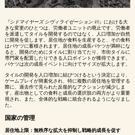
『シドマイヤーズ シヴィライゼーション VII』
における大
きな変更のひとつは、労働者ユニットの廃止です。労働者
を派遣してタイルを開発するのではなく、人口増加が自然
に開発を促します。居住地が食料を生産すると、その食料
はバケツに蓄積されます。居住地の成長バケツが満杯にな
ると、開発のためにタイルに割り当てたり、市街タイルに
専門家を配置したりできる人口ポイントが獲得できます。
バケツは次の成長イベントに向けてサイズが拡大します。
タイルの開発を人口増加に結びつけるという決定により、
ゲームプレイが簡素化され、特に複数の居住地を管理する
際に、過去作で見られた反復的なアクションが減少しま
す。産出物としての食料と成長の選択肢の両方がより重要
視され、また、全体的な戦略に統合されるようになりまし
た。
国家の管理
居住地上限：無秩序な拡大を抑制し戦略的成長を促す