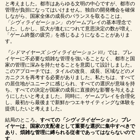
と考えました。都市はあらゆる文明の中心ですが、都市の
管理が負担になってはいけません。独自の開発機会を確保
しながら、国家全体の成長のバランスを取ることは、
「シヴィライゼーション」
のゲームプレイの基本理念で
した。しかし、拡大が進むにつれて意思決定の数が増え、
「ゲーム終盤の疲労」を感じるようになることがありま
す。
『シドマイヤーズ シヴィライゼーション VII』
では、プレ
イヤーに不必要な煩雑な管理を強いることなく、都市と国
家の管理に深みを持たせることを意図して設計しました。
このアプローチでは、タイルの改良、成長、区域などのメ
カニクスを再考する必要がありました。私たちは、すべて
の居住地がユニークに感じられ、すべての選択が意味を持
ち、すべての決定が国家の成長に直接的な影響を与えるよ
うにしたいと考えました。同時に、ゲームプレイを合理化
し、最初から最後まで新鮮かつエキサイティングな体験を
提供したいと考えました。
結局のところ、
すべての
「シヴィライゼーション」
プレ
イヤーは、国家の支配者として重要な選択に集中すべきで
あり、煩雑な管理に縛られる従者であってはならないので
す
。