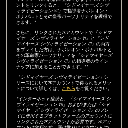
ントをリンクすると、
『シドマイヤーズ シヴ
ィライゼーション VII』
で指導者ナポレオン・
ボナパルトとその皇帝パーソナリティを獲得で
きます。*
さらに、リンクされた2Kアカウントで
『シドマ
イヤーズ シヴィライゼーション VI』
と
『シド
マイヤーズ シヴィライゼーション VII』
の両方
をプレイした方は、ナポレオン・ボナパルトと
その革命家パーソナリティを
『シドマイヤーズ
シヴィライゼーション VII』
の指導者のライン
ナップに加えることができます。**
「シドマイヤーズ シヴィライゼーション」
シ
リーズにおいて2Kアカウントで得られるメリッ
トについて詳しくは、
こちら
をご覧ください。
*インターネット接続と、『シドマイヤーズ シ
ヴィライゼーション VII』および/または『シド
マイヤーズ シヴィライゼーション VI』のプレ
イに使用するプラットフォームのアカウントに
リンクされた2Kアカウントが必要です。2Kアカ
ウントは無料です。受け取りはアカウント1つ