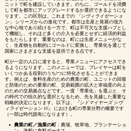
ニットで町を建設していきます。のちに、ゴールドを消費
して町を都市にアップグレードするか選択できるようにな
ります。この区別は、これまでの
「シヴィライゼーショ
ン」
シリーズからの進化です。都市は生産と発展の強力
な中心地であり続ける一方で、町は不可欠な支援ハブとし
て機能し、それほど多くの介入を必要とせずに経済的利益
をもたらします。重要なのは、町には生産メニューがな
く、生産物を自動的にゴールドに変換し、専業化を通じて
国家にさまざまな支援を提供できる点です。
町が一定の人口に達すると、専業メニューにアクセスでき
るようになります。このメニューでは、プレイヤーは町を
いくつかある役割のうち1つに特化させることができま
す。例えば、食料生産のための農業の町、ユニットの回復
と防衛のための要塞の町、交易範囲の拡大と幸福度の向上
のための交易拠点などです。一度「専業化」を選ぶと、そ
の時代での恒久的な選択となるため、先を見越した重要な
戦略的決定になります。以下は、
『シドマイヤーズ シヴ
ィライゼーション VII』
における町の専業分野の概要です
（一部は時代固有になります）。
農業の町／漁業の町
：農場、牧草地、プランテーショ
ン、漁船に食料ボーナス。