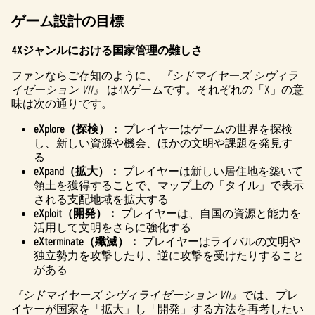
ゲーム設計の目標
4Xジャンルにおける国家管理の難しさ
ファンならご存知のように、
『シドマイヤーズ シヴィラ
イゼーション VII』
は4Xゲームです。それぞれの「X」の意
味は次の通りです。
eXplore（探検）：
プレイヤーはゲームの世界を探検
し、新しい資源や機会、ほかの文明や課題を発見す
る
eXpand（拡大）：
プレイヤーは新しい居住地を築いて
領土を獲得することで、マップ上の「タイル」で表示
される支配地域を拡大する
eXploit（開発）：
プレイヤーは、自国の資源と能力を
活用して文明をさらに強化する
eXterminate（殲滅）：
プレイヤーはライバルの文明や
独立勢力を攻撃したり、逆に攻撃を受けたりすること
がある
『シドマイヤーズ シヴィライゼーション VII』
では、プレ
イヤーが国家を「拡大」し「開発」する方法を再考したい