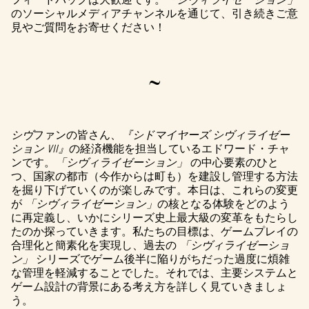
のソーシャルメディアチャンネルを通じて、引き続きご意
見やご質問をお寄せください！
~
シヴ
ファンの皆さん、
『シドマイヤーズ シヴィライゼー
ション VII』
の経済機能を担当しているエドワード・チャ
ンです。
「シヴィライゼーション」
の中心要素のひと
つ、国家の都市（今作からは町も）を建設し管理する方法
を掘り下げていくのが楽しみです。本日は、これらの変更
が
「シヴィライゼーション」
の核となる体験をどのよう
に再定義し、いかにシリーズ史上最大級の変革をもたらし
たのか探っていきます。私たちの目標は、ゲームプレイの
合理化と簡素化を実現し、過去の
「シヴィライゼーショ
ン」
シリーズでゲーム後半に陥りがちだった過度に煩雑
な管理を軽減することでした。それでは、主要システムと
ゲーム設計の背景にある考え方を詳しく見ていきましょ
う。