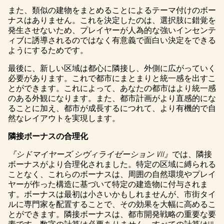
また、類似の建物をまとめることによるテーマ付けのボー
ナスはありません。これを決定したのは、選択肢に錯覚を
発生させないため、プレイヤーが人為的な強いインセンテ
ィブに誘導されるのではなく有意義で面白い決定をできる
ようにするためです。
最後に、新しい区域は都心に隣接し、外側に広がっていく
必要があります。これで都市にまとまりと統一感を出すこ
とができます。これによって、あなたの都市はより統一感
のある外観になります。また、都市計画がより直感的にな
ることに加え、都市が成長するにつれて、より有機的で自
然なレイアウトを実現します。
隣接ボーナスの合理化
『シドマイヤーズ シヴィライゼーション VII』
では、隣接
ボーナスがより合理化されました。特定の区域に縛られる
ことなく、これらのボーナスは、周囲の自然環境やプレイ
ヤーが作った構造に基づいて特定の建造物に付与されま
す。ボーナスは最初は小さいかもしれませんが、市街タイ
ルに専門家を配置することで、その効果を大幅に高めるこ
とができます。隣接ボーナスは、都市開発戦略の重要な要