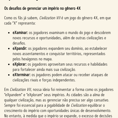
Os desafios de gerenciar um império no gênero 4X
Como os fãs já sabem,
Civilization VII
é um jogo do gênero 4X, em que
cada “X” representa:
eXaminar:
os jogadores examinam o mundo do jogo e descobrem
novos recursos e oportunidades, além de outras civilizações e
desafios.
eXpandir:
os jogadores expandem seu domínio, ao estabelecer
novos assentamentos e conquistar territórios, representados
pelos hexágonos no mapa.
eXplorar:
os jogadores aproveitam seus recursos e habilidades
para fortalecer ainda mais sua civilização.
eXterminar:
os jogadores podem atacar ou receber ataques de
civilizações rivais e forças independentes.
Em
Civilization VII
, nossa ideia foi reinventar a forma como os jogadores
“eXpandem” e “eXploram” seus impérios. As cidades são a alma de
qualquer civilização, mas as gerenciar não precisa ser algo cansativo.
Sempre foi essencial para a jogabilidade de
Civilization
equilibrar o
crescimento do império com oportunidades únicas de desenvolvimento.
No entanto, à medida que o império se expande, o excesso de decisões