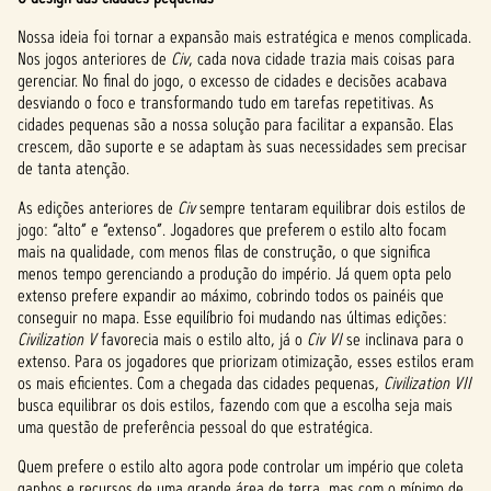
Nossa ideia foi tornar a expansão mais estratégica e menos complicada.
Nos jogos anteriores de
Civ
, cada nova cidade trazia mais coisas para
gerenciar. No final do jogo, o excesso de cidades e decisões acabava
desviando o foco e transformando tudo em tarefas repetitivas. As
cidades pequenas são a nossa solução para facilitar a expansão. Elas
crescem, dão suporte e se adaptam às suas necessidades sem precisar
de tanta atenção.
As edições anteriores de
Civ
sempre tentaram equilibrar dois estilos de
jogo: “alto” e “extenso”. Jogadores que preferem o estilo alto focam
mais na qualidade, com menos filas de construção, o que significa
menos tempo gerenciando a produção do império. Já quem opta pelo
extenso prefere expandir ao máximo, cobrindo todos os painéis que
conseguir no mapa. Esse equilíbrio foi mudando nas últimas edições:
Civilization V
favorecia mais o estilo alto, já o
Civ VI
se inclinava para o
extenso. Para os jogadores que priorizam otimização, esses estilos eram
os mais eficientes. Com a chegada das cidades pequenas,
Civilization VII
busca equilibrar os dois estilos, fazendo com que a escolha seja mais
uma questão de preferência pessoal do que estratégica.
Quem prefere o estilo alto agora pode controlar um império que coleta
ganhos e recursos de uma grande área de terra, mas com o mínimo de