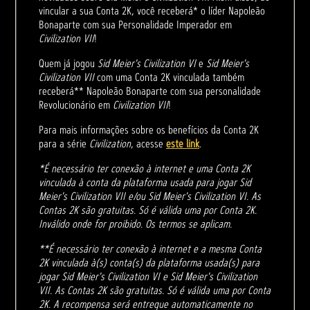
vincular a sua Conta 2K, você receberá* o líder Napoleão
Bonaparte com sua Personalidade Imperador em
Civilization VII
!
Quem já jogou
Sid Meier's Civilization VI
e
Sid Meier's
Civilization VII
com uma Conta 2K vinculada também
receberá** Napoleão Bonaparte com sua personalidade
Revolucionário em
Civilization VII
!
Para mais informações sobre os benefícios da Conta 2K
para a série
Civilization
, acesse
este link
.
*É necessário ter conexão à internet e uma Conta 2K
vinculada à conta da plataforma usada para jogar Sid
Meier's Civilization VII e/ou Sid Meier's Civilization VI. As
Contas 2K são gratuitas. Só é válida uma por Conta 2K.
Inválido onde for proibido. Os termos se aplicam.
**É necessário ter conexão à internet e a mesma Conta
2K vinculada à(s) conta(s) da plataforma usada(s) para
jogar Sid Meier's Civilization VI e Sid Meier's Civilization
VII. As Contas 2K são gratuitas. Só é válida uma por Conta
2K. A recompensa será entregue automaticamente no