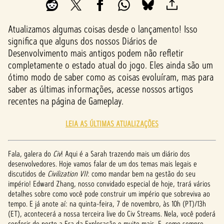
Atualizamos algumas coisas desde o lançamento! Isso
significa que alguns dos nossos Diários de
Desenvolvimento mais antigos podem não refletir
completamente o estado atual do jogo. Eles ainda são um
ótimo modo de saber como as coisas evoluíram, mas para
saber as últimas informações, acesse nossos artigos
recentes na página de Gameplay.
LEIA AS ÚLTIMAS ATUALIZAÇÕES
Fala, galera do
Civ
! Aqui é a Sarah trazendo mais um diário dos
desenvolvedores. Hoje vamos falar de um dos temas mais legais e
discutidos de
Civilization VII
: como mandar bem na gestão do seu
império! Edward Zhang, nosso convidado especial de hoje, trará vários
detalhes sobre como você pode construir um império que sobreviva ao
tempo. E já anote aí: na quinta-feira, 7 de novembro, às 10h (PT)/13h
(ET), acontecerá a nossa terceira live do Civ Streams. Nela, você poderá
conferir de perto a Era da Exploração e muito mais. E, como sempre,