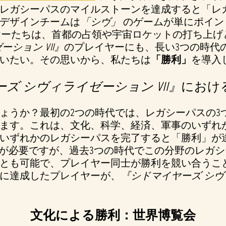
レガシーパスのマイルストーンを達成すると「レ
デザインチームは
「シヴ」
のゲームが単にポイン
ーたちは、首都の占領や宇宙ロケットの打ち上げ
ション VII』
のプレイヤーにも、長い3つの時代
いたい。その思いから、私たちは
「勝利」
を導入
ズ シヴィライゼーション VII』
におけ
ょうか？最初の2つの時代では、レガシーパスの3
ます。これは、文化、科学、経済、軍事のいずれ
いずれかのレガシーパスを完了すると「勝利」が
動が必要ですが、過去3つの時代でこの分野のレガ
とも可能で、プレイヤー同士が勝利を競い合うこ
に達成したプレイヤーが、
『シドマイヤーズ シヴィ
文化による勝利：世界博覧会