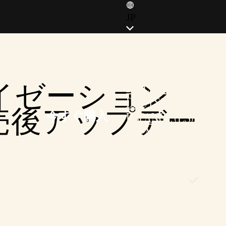
JP
ENGLISH (EN)
ENGLISH (GB)
FRANÇAIS (FR)
イゼーション
ITALIANO (IT)
DEUTSCH (DE)
発売後アップデー
今すぐ購入
ESPAÑOL (ES)
ESPAÑOL (MX)
POLSKI (PL)
PORTUGUÊS (BR)
日本語 (JP)
한국어 (KR)
繁體中文 (TW)
简体中文 (CN)