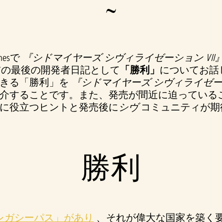
~
mesで
『シドマイヤーズ シヴィライゼーション VII
前の最後の開発者日記として
「勝利」
についてお話
できる「勝利」を
『シドマイヤーズ シヴィライゼーシ
介することです。また、発売が間近に迫っている
に役立つヒントと発売後に
シヴ
コミュニティが期
勝利
レガシーパス」があり
、それが偉大な国家を築く