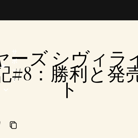
ヤーズ シヴィラ
サ
ポ
日記#8：勝利と
ー
ト
ト