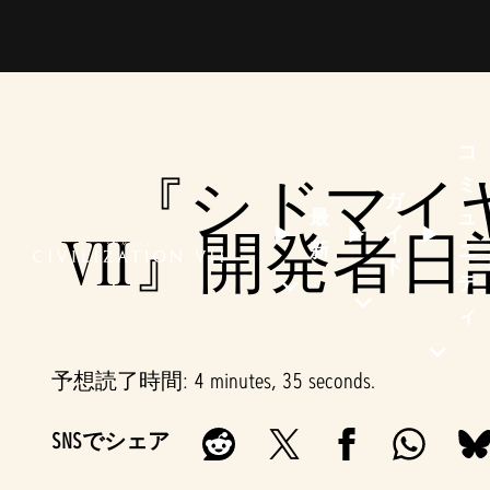
コ
『シドマイ
ミ
ガ
最
ュ
イ
VII』開発者
新
ニ
ド
テ
ィ
予想読了時間
4 minutes, 35 seconds
SNSでシェア