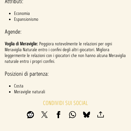
l
Attributi:
a
Economia
y
Espansionismo
Agende:
Clicca
Voglia di Meraviglie:
Peggiora notevolmente le relazioni per ogni
ndo
Meraviglia Naturale entro i confini degli altri giocatori. Migliora
su
leggermente le relazioni con i giocatori che non hanno alcuna Meraviglia
Gioca
naturale entro i propri confini.
,
accet
Posizioni di partenza:
ti la
politi
Costa
ca
Meraviglie naturali
sulla
CONDIVIDI SUI SOCIAL
priva
cy di
YouTu
be
e
il