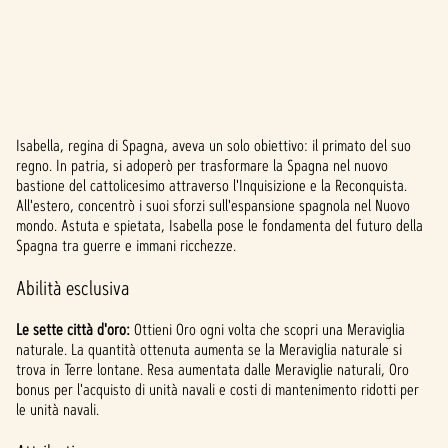
Isabella, regina di Spagna, aveva un solo obiettivo: il primato del suo
A
regno. In patria, si adoperò per trasformare la Spagna nel nuovo
bastione del cattolicesimo attraverso l'Inquisizione e la Reconquista.
c
All'estero, concentrò i suoi sforzi sull'espansione spagnola nel Nuovo
c
mondo. Astuta e spietata, Isabella pose le fondamenta del futuro della
Spagna tra guerre e immani ricchezze.
e
Abilità esclusiva
p
Le sette città d'oro:
Ottieni Oro ogni volta che scopri una Meraviglia
t
naturale. La quantità ottenuta aumenta se la Meraviglia naturale si
&
trova in Terre lontane. Resa aumentata dalle Meraviglie naturali, Oro
bonus per l'acquisto di unità navali e costi di mantenimento ridotti per
P
le unità navali.